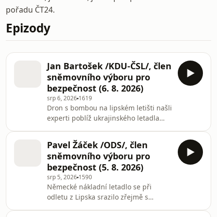
pořadu ČT24.
Epizody
Jan Bartošek /KDU-ČSL/, člen
sněmovního výboru pro
bezpečnost (6. 8. 2026)
srp 6, 2026
1619
Dron s bombou na lipském letišti našli
experti poblíž ukrajinského letadla
naloženého výbušninami, informovala
německá média. S čím se srazilo jiné,
Pavel Žáček /ODS/, člen
přistávající nákladní letadlo
sněmovního výboru pro
společnosti DHL, to zatím německé
bezpečnost (5. 8. 2026)
úřady neřekly. Ministr vnitra
srp 5, 2026
1590
Alexander Dobrindt nicméně mluví o
Německé nákladní letadlo se při
hybridním útoku. Zanedbala evropská
odletu z Lipska srazilo zřejmě s
letiště svou ostrahu? Jak hodně naši
dronem. Nouzově pak přistálo v
bezpečnost ohrožuje vedro? A mají