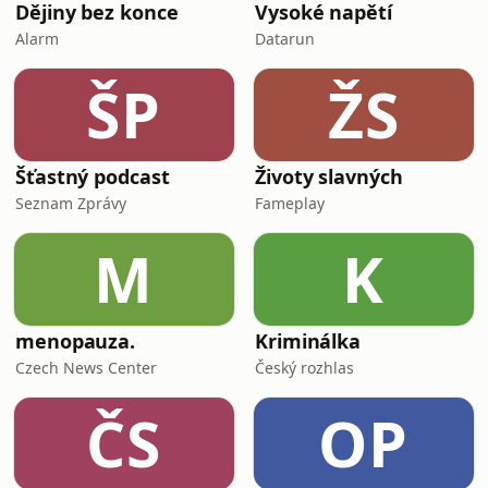
Dějiny bez konce
Vysoké napětí
Alarm
Datarun
ŠP
ŽS
Šťastný podcast
Životy slavných
Seznam Zprávy
Fameplay
M
K
menopauza.
Kriminálka
Czech News Center
Český rozhlas
ČS
OP