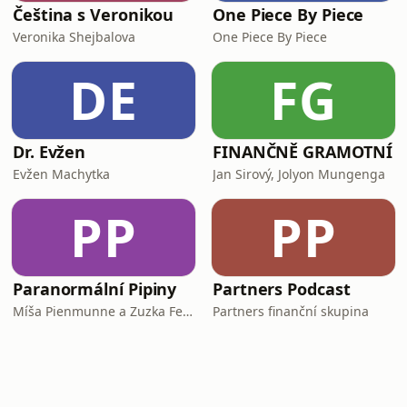
Čeština s Veronikou
One Piece By Piece
Veronika Shejbalova
One Piece By Piece
DE
FG
Dr. Evžen
FINANČNĚ GRAMOTNÍ
Evžen Machytka
Jan Sirový, Jolyon Mungenga
PP
PP
Paranormální Pipiny
Partners Podcast
Míša Pienmunne a Zuzka Fejfarová
Partners finanční skupina