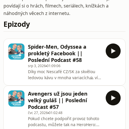
povídají si o hrách, filmech, seriálech, knížkách a
náhodných věcech z internetu.
Epizody
Spider-Men, Odyssea a
prokletý Facebook ||
Poslední Podcast #58
srp 3, 2026
01:09:06
Díky moc Nescafé CZ/SK za skvělou
ledovou kávu v mnoha variacích🙏 více
infa zde:
https://www.nescafe.com/czsk/cs-
Avengers už jsou jeden
cz/kampane/osvez-se-a-bud-
velký guláš || Poslední
readyPokud chcete podpořit provoz
Podcast #57
tohoto podcastu, můžete tak na
čvc 27, 2026
01:02:48
HeroHero:
Pokud chcete podpořit provoz tohoto
https://herohero.co/poslednipodcast,
podcastu, můžete tak na HeroHero:
kde také najdete každou středu