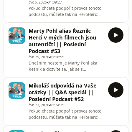
čvc 6, 2026
01:09:27
ANO - Alžbětino Nenávistné Okénko.
Pokud chcete podpořit provoz tohoto
Kdo to schytá tentokrát? S Mikolášem
podcastu, můžete tak na HeroHero:
proberou předešlé týdny i
https://herohero.co/poslednipodcast,
zavzpomínají na he
kde také najdete každou středu
Marty Pohl alias Řezník:
bonusové epizody navíc pouze pro
Herci v mých filmech jsou
předplatitele. Dnešním hostem je
autentičtí || Poslední
Tomáš Otáhal - moderátor a vedoucí
Podcast #53
produkce herního pořadu Indian. S
čvn 29, 2026
01:18:55
Mikolášem proberou nejenom jeho
Dnešním hostem je Marty Pohl aka
legendární trailerový hlas, ale čeká
Řezník a dozvíte se, jak se s
vás to správné nerdské povídání o
Mikolášem potkali, co ho inspiruje v
sérii Heroes of Might an
jeho tvorbě a jestli se chystá na další
Mikoláš odpovídá na Vaše
hru. Zabrousili jsme do povídání o
otázky || Q&A speciál ||
dětství, českém rapu a tradičně
Poslední Podcast #52
probrali filmy, seriály a hry. Prostor
čvn 23, 2026
01:24:25
dostali i Vaše dotazy. Ve středu se
Pokud chcete podpořit provoz tohoto
můžete na Herohero těšit na speciální
podcastu, můžete tak na HeroHero:
nekorektní bonus. Jo a pozdravuje
https://herohero.co/poslednipodcast,
Bětku. :-D LINKY:Život Není Krásný:
kde také najdete každou středu
Poslední E