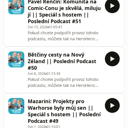
Pavel Renčín: Komunita na
bonusové epizody navíc pouze pro
Comic-Conu je skvělá, miluju
předplatitele. V pondělním díle
jí || Speciál s hostem ||
odpovídal Mikoláš na Vaše dotazy,
Poslední Podcast #51
představil videa z festivalů, která se
čvn 15, 2026
01:05:47
objevila na našem YouTube kanálu a
Pokud chcete podpořit provoz tohoto
nastínil i jaké další hosty chystá
podcastu, můžete tak na HeroHero:
pozvat na natáčení. Děkujeme všem,
https://herohero.co/poslednipodcast,
co se živého natáče
kde také najdete každou středu
Bětčiny cesty na Nový
bonusové epizody navíc pouze pro
Zéland || Poslední Podcast
předplatitele. Dnešním hostem je
#50
Pavel Renčín, jeden z organizátorů
čvn 8, 2026
01:15:39
Comic-Con Prague a Comic-Con Brno
Pokud chcete podpořit provoz tohoto
&amp; Junior. S Mikolášem si budou
podcastu, můžete tak na HeroHero:
podívat o organizaci Comic-Conů, jak
https://herohero.co/poslednipodcast,
vlastně Comic-Con vzniknul a dozvíte
kde také najdete každou středu
se i jak se s Miko
Mazarini: Projekty pro
bonusové epizody navíc pouze pro
Warhorse byly můj sen ||
předplatitele. Dnešní cestopisný díl
Speciál s hostem || Poslední
potěší fanoušky Pána Prstenů. Bětka
Podcast #49
nám ukáže, která místa byste neměli
čvn 1, 2026
01:10:01
minout, co všechno tam můžete zažít