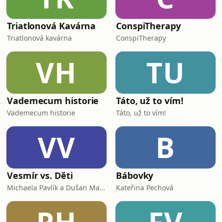
Triatlonová Kavárna
ConspiTherapy
Triatlonová kavárna
ConspiTherapy
VH
TU
Vademecum historie
Táto, už to vím!
Vademecum historie
Táto, už to vím!
VV
B
Vesmír vs. Děti
Bábovky
Michaela Pavlík a Dušan Majer
Kateřina Pechová