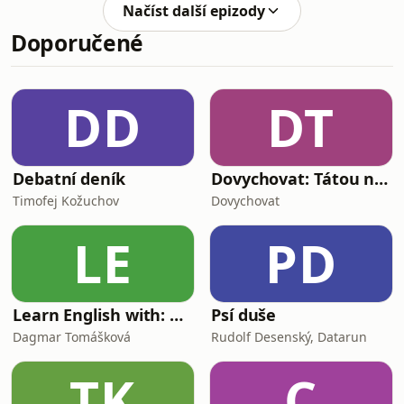
středu bonusové epizody, které nikde
Načíst další epizody
jinde nejsou k vidění a poslechu.
Doporučené
Dneska pro vás máme další
cestovatelský speciál, tentokrát Bětka
povypráví o tom, jak zcestovali krásná
místa ve Skotsku, proč skotové
DD
DT
nenávidí film Statečné srdce a Mela
Gibsona a přidá tipy na to, jak
Debatní deník
Dovychovat: Tátou na celý život
Timofej Kožuchov
Dovychovat
LE
PD
Learn English with: My Life and Other Funny Stories
Psí duše
Dagmar Tomášková
Rudolf Desenský, Datarun
TK
C