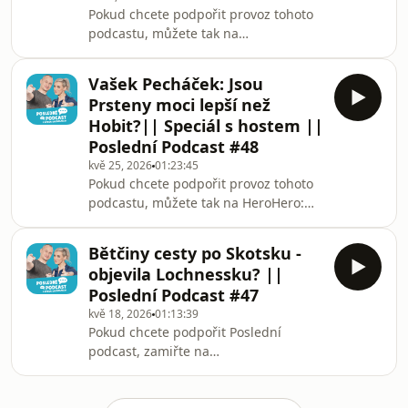
Pokud chcete podpořit provoz tohoto
a proč se z vás na Zélandu stane
podcastu, můžete tak na
milovník ptáků. Mikoláš zapláče, když
HeroHero: herohero.co/poslednipodcast,
začne v průbě
kde také najdete každou středu
Vašek Pecháček: Jsou
bonusové epizody navíc pouze pro
Prsteny moci lepší než
předplatitele.Dnes nás čeká poslední
Hobit?|| Speciál s hostem ||
z předtočených rozhovorů. Hostem je
Poslední Podcast #48
tentokrát Nikolai Lazarev alias
kvě 25, 2026
01:23:45
Mazarini, který dlouhá léta točil,
Pokud chcete podpořit provoz tohoto
stříhal a vlastně se obrovskou mírou
podcastu, můžete tak na HeroHero:
podílel na tom, že jste mohli koukat v
https://herohero.co/poslednipodcast,
sobotu po O na Re-pla
kde také najdete každou středu
Bětčiny cesty po Skotsku -
bonusové epizody navíc pouze pro
objevila Lochnessku? ||
předplatitele. Dnešním hostem je
Poslední Podcast #47
Vašek Pecháček, dlouholetý kolega
kvě 18, 2026
01:13:39
Bětky a Mikoláše z Re-playe. Dozvíme
Pokud chcete podpořit Poslední
se, jak se dostal k práci v herní
podcast, zamiřte na
novinařině a poví nám o podcastech,
https://herohero.co/poslednipodcast
na kterých momentálně pracuje.Spolu
Předplatitelé tu najdou každý týden ve
s Alžbětou zavzpomí