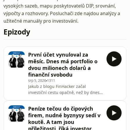
vysokých sazeb, mapu poskytovatelů DIP, srovnání,
výpočty a rozhovory. Posluchači zde najdou analýzy a
užitečné manuály pro investování.
Epizody
První účet vynuloval za
měsíc. Dnes má portfolio o
dvou milionech dolarů a
finanční svobodu
srp 5, 2026
1311
Jakub z blogu FinHacker začal
investiční cestu opačně, než by dnes
radil začátečníkům: jako student vletěl
na forex s pákou 1:200, vynuloval účet
Peníze tečou do čipových
a několik let se trápil tradingem. První
firem, nudné byznysy sedí v
milion nakonec vydělal až v online
koutě. A tam jsou
byznysu — a právě tehdy pochopil, že
příležitosti, říká investor
už nepotřebuje honit stovky procent