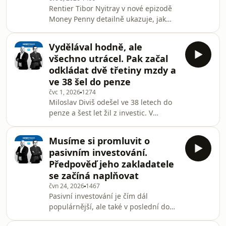
Rentier Tibor Nyitray v nové epizodě
budování realitního portfolia, od
Money Penny detailně ukazuje, jak
prvního nákupu až po otázku, kdy už
vypadá portfolio, ze kterého žije.
je cihel příli
Vysvětluje, proč mu nestačí jedno
Vydělával hodně, ale
světové ETF, proč nechce spoléhat na
všechno utrácel. Pak začal
odprodej indexů a proč je pro něj
odkládat dvě třetiny mzdy a
pravidelná dividenda psychologicky
ve 38 šel do penze
lepší. David a Martin se ptají na
čvc 1, 2026
1274
konkrétní architekturu portfolia, všech
Miloslav Diviš odešel ve 38 letech do
pět příjmových pilířů a nástroje, které
penze a šest let žil z investic. V
používá. Jde o neobvyklé portfolio
investičním podcastu Money Penny
inspi
otevřeně popisuje, jak přešel od
Musíme si promluvit o
vysokého platu a prázdného účtu k
pasivním investování.
odkládání dvou třetin příjmu. Také jak
Předpověď jeho zakladatele
vydělal na intervencích ČNB nebo jak
se začíná naplňovat
ho GameStop stál zhruba 40 tisíc
čvn 24, 2026
1467
dolarů a kryptoměnové arbitráže
Pasivní investování je čím dál
přivedly k vyšetřování. Proč se
populárnější, ale také v poslední době
nakonec vrátil do práce v Eurowagu,
čelí stále silnější kritice. Dosud totiž
co ho na proměně f