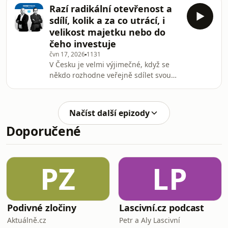
fungovalo skvěle, jenže to se podle
Razí radikální otevřenost a
kritiků může brzy změnit, a tak
sdílí, kolik a za co utrácí, i
přibývá investorů, kteří hledají jiná
velikost majetku nebo do
řešení než jen prosté investování do
čeho investuje
jednoho nebo dvou indexů. Martin a
čvn 17, 2026
1131
David se proto v novém dílu
V Česku je velmi výjimečné, když se
investičního podcastu Money Penny
někdo rozhodne veřejně sdílet svou
zaměřili na to, zda jsou takové obavy
cestu k finanční nezávislosti. Dalibor
namístě. Př
Bláha razí koncept radikální
otevřenosti, a tak mluví v podcastu
Načíst další epizody
MoneyPenny o tom, kolik za co utrácí,
Doporučené
jak velký má majetek, do čeho
investuje a kdy dosáhne finanční
nezávislosti. Zároveň v podcastu
ukazuje i své nástroje, které používá k
PZ
LP
řízení financí nebo realitního portfolia
na svých č
Podivné zločiny
Lascivní.cz podcast
Aktuálně.cz
Petr a Aly Lascivní