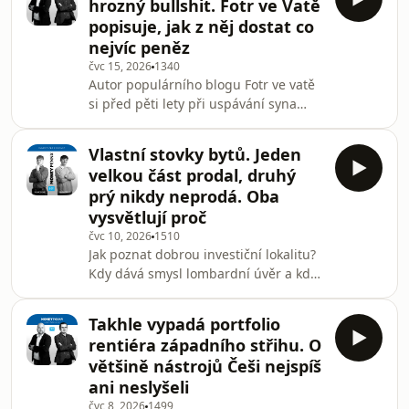
hrozný bullshit. Fotr ve Vatě
Vysvětluje, proč nestačí automatizovat
popisuje, jak z něj dostat co
staré procesy, jak se mění role
nejvíc peněz
manažerů a proč může být
čvc 15, 2026
1340
nebezpečné jen přeposílat výstupy
Autor populárního blogu Fotr ve vatě
chatbotu pod vlastním jménem. Řeč je
si před pěti lety při uspávání syna
i o AI agentech, závislosti Evropy na
pustil video o penězích – a začal
amerických modelech a
počítat, kolik stojí finanční nezávislost.
Vlastní stovky bytů. Jeden
V podcastu Money Penny popisuje,
velkou část prodal, druhý
proč mu původní FIRE plán narazil na
prý nikdy neprodá. Oba
hypotéku, dům, dvě děti a realitu
vysvětlují proč
korporátní kariéry. Mluví o tom, proč
čvc 10, 2026
1510
korporát není rodina, proč 20 milionů
Jak poznat dobrou investiční lokalitu?
není jediná hranice svobody, jak učí
Kdy dává smysl lombardní úvěr a kdy
děti zacházet s penězi a proč má
vás naopak může zlikvidovat? A co
dělat, když nájemník přestane platit?
Takhle vypadá portfolio
Do nového dílu Money Penny si
rentiéra západního střihu. O
Matouš a Radek přizvali Honzu
většině nástrojů Češi nejspíš
Zedníka a Martina Kořenka, dva
ani neslyšeli
investory s portfolii čítajícími stovky
čvc 8, 2026
1499
bytů, aby probrali praktickou stránku