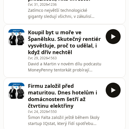
čvc 31, 2026
1236
ročně. V Money Penny popisuje, z
Zatímco největší technologické
čeho dnes staví portfolio nebo, jak mu
giganty sledují všichni, v zákulisí
vyšly třeba sázky na Berkshire a
finančních trhů existuje svět, kde lze
díky vlastní rešerši stále najít hrubě
Koupil byt u moře ve
podceněné tituly. Trh s takzvanými
Španělsku. Skutečný rentiér
small caps, neboli firmami s malou
vysvětluje, proč to udělal, i
tržní kapitalizací, nabízí příležitosti,
když dřív nechtěl
ale i specifická rizika od nízké likvidity
čvc 29, 2026
1563
až po nutnost osobního prověřování
David a Martin v novém dílu podcastu
managementu. V nové epizodě
MoneyPenny tentorkát probírají
podcastu Money Penny o tom mluví
Tiborovu čerstvou zkušenost z nákupu
Jan M
nemovitosti ve Španělsku. Rentiér
Firmu založil před
vysvětluje, kdy může zahraniční byt
maturitou. Dnes hotelům i
dávat smysl v rentiérském portfoliu,
domácnostem šetří až
proč si vybral Costa del Sol, proč už
čtvrtinu elektřiny
byl skoro rozhodnutý nekupovat a co
čvc 24, 2026
1550
ho nakonec přesvědčilo. Řeč je o
Šimon Falta založil ještě během školy
poplatcích až ve stovkách eur
startup IQstat, který řídí spotřebu
měsíčně, cenách u moře, právní