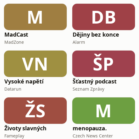
M
DB
MadCast
Dějiny bez konce
MadZone
Alarm
VN
ŠP
Vysoké napětí
Šťastný podcast
Datarun
Seznam Zprávy
ŽS
M
Životy slavných
menopauza.
Fameplay
Czech News Center