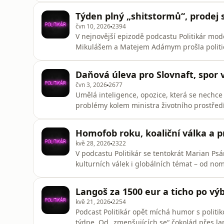
politických funkcí se na Slovensku definitivn
Týden plný „shitstormů“, prodej 
čvn 10, 2026
2394
V nejnovější epizodě podcastu Politikár mod
Mikulášem a Matejem Adámym prošla politic
pohybovala od internetových potyček přes za
obchod s armádní technikou.
Daňová úleva pro Slovnaft, spor 
čvn 3, 2026
2677
Umělá inteligence, opozice, která se nechce s
problémy kolem ministra životního prostředí
podcastu Politikár Natálie Jabůrkové s ko
tím, co se na Slovensku dělo.
Homofob roku, koaliční válka a 
kvě 28, 2026
2322
V podcastu Politikár se tentokrát Marian Ps
kulturních válek i globálních témat – od nom
problémy kolem výstavby nemocnice v Prešo
Langoš za 1500 eur a ticho po v
kvě 21, 2026
2254
Podcast Politikár opět míchá humor s politik
týdne. Od „zmenšujících se“ čokolád přes l