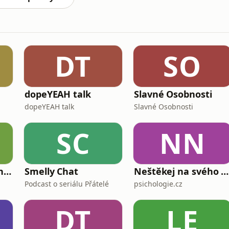
DT
SO
dopeYEAH talk
Slavné Osobnosti
dopeYEAH talk
Slavné Osobnosti
SC
NN
S klackem proti tankům
Smelly Chat
Neštěkej na svého psa
Podcast o seriálu Přátelé
psichologie.cz
DT
LE