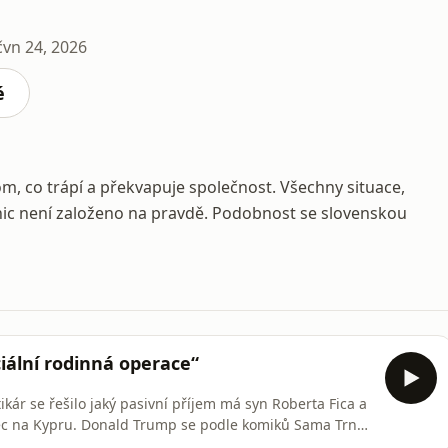
čvn 24, 2026
é
 tom, co trápí a překvapuje společnost. Všechny situace,
a nic není založeno na pravdě. Podobnost se slovenskou
ciální rodinná operace“
ikár se řešilo jaký pasivní příjem má syn Roberta Fica a
nec na Kypru. Donald Trump se podle komiků Sama Trnky
oho se slovenský dluh nafoukl na 80 miliard eur. Z