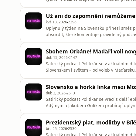
bombardování u slovenských hranic. Glosáto
žádné téma u ledu.
Už ani do zapomnění nemůžeme o
kvě 13, 2026
2296
Uplynulý týden na Slovensku přinesl směs po
absurdit, které komentuje pravidelný podcas
komiky Matejom Makovickým a Mariánom Psá
Moskvy, až po zvláštní slovní obraty slovensk
Sbohem Orbáne! Maďaři volí nov
dub 15, 2026
2147
Satirický podcast Politikár se v aktuálním dí
Slovenskem i světem – od voleb v Maďarsku,
že Donald Trump není zrovna ideální mírotv
Natália Jabůrková tentokrát debatuje s kom
Slovensko a horká linka mezi Mo
Adámym.
dub 2, 2026
2613
Satirický podcast Politikár se vrací s další 
Adýmym a Jakubem Gulíkem probírají uplynulý
poslancem Jánem Ferenčákem, kde počítá deset
mezi Moskvou, Budapeští a Bratislavou.
Prezidentský plat, modlitby v Bí
bře 25, 2026
2530
Satirický podcast Politikár se v aktuálním dí