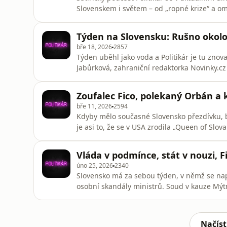
Slovenskem i světem – od „ropné krize“ a o
po modlitební seanci kolem Donalda Trumpa
tentokrát debatuje s komiky Matejem Makovi
Týden na Slovensku: Rušno okolo 
slovenské politiky, kultur
bře 18, 2026
2857
Týden uběhl jako voda a Politikár je tu znov
Jabůrková, zahraniční redaktorka Novinky.cz
Vladimír „Vladko“ Mikuláš, kteří se postara
Šimkovičové, premiéra Fica, ale třeba i šéfa
Zoufalec Fico, polekaný Orbán a 
bře 11, 2026
2594
Kdyby mělo současné Slovensko přezdívku, b
je asi to, že se v USA zrodila „Queen of Slov
udělala víc než aktuální vláda. V novém dílu 
redaktorkou Novinek Natálií Jabůrkovou glo
Vláda v podmínce, stát v nouzi, F
úno 25, 2026
2340
Slovensko má za sebou týden, v němž se napl
osobní skandály ministrů. Soud v kauze Mýtni
během vlád Smeru docházelo ke korupci, obž
tresty. Do toho se přidala ropná krize a ne
tím prospějeme“, se s r
Načíst