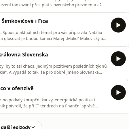
mezení tankování přes plat slovenského prezidenta až
 v Oválné pracovně. Moderátorka Natália Jabůrková
ckým a Martinem Hatalou, kteří si berou na paškál
Šimkovičové i Fica
a. Spoustu aktuálních témat pro vás připravila Natália
 a glosovat je budou komici Matej „Mako“ Makovický a
jí o pořádnou dávku zábavy na konto ministryně
 české Poslanecké sněmovny v kroji.
královna Slovenska
yl by to asi chaos. Jediným pozitivem posledních týdnů
akia“. A vypadá to tak, že pro dobré jméno Slovenska
satirického podcastu Politikár to se zahraniční
sují komici Matěj Adámy a Vlado Mikuláš.
ico v ofenzivě
no potkaly korupční kauzy, energetická politika i
k potvrdil, že při IT tendrech na finanční správě
alovaní si ale odnášejí „jen“ podmínky a peněžité
stydaté vydírání Ukrajiny Robertem Ficem. Na to, „komu
 další epizody