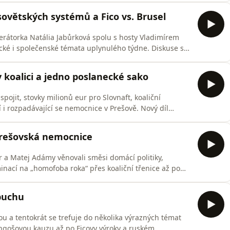
ě stal tzv. rodinný podnik.
sovětských systémů a Fico vs. Brusel
erátorka Natália Jabůrková spolu s hosty Vladimírem
ké i společenské témata uplynulého týdne. Diskuse se
hraničněpolitické kuriozity až po nevýhodný vládní
v koalici a jedno poslanecké sako
pojit, stovky milionů eur pro Slovnaft, koaliční
 i rozpadávající se nemocnice v Prešově. Nový díl
miky Samem Trnkou a Matejem Makovickým přináší průřez
prešovská nemocnice
ár a Matej Adámy věnovali směsi domácí politiky,
inací na „homofoba roka“ přes koaliční třenice až po
vě. Nechyběl ani tradiční sarkasmus a černý humor.
ýbuchu
ou a tentokrát se trefuje do několika výrazných témat
angošovou kauzu až po Ficovy výroky a ruském