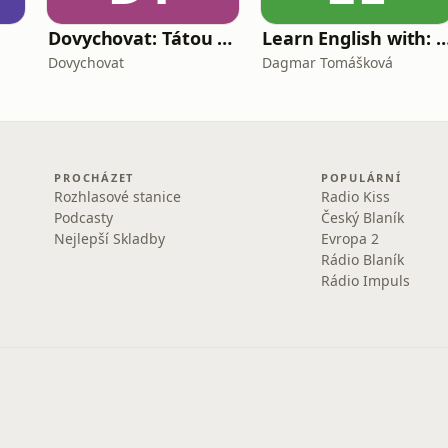
Dovychovat: Tátou na celý život
Learn English with: My Life and Other Fu
Dovychovat
Dagmar Tomášková
PROCHÁZET
POPULÁRNÍ
Rozhlasové stanice
Radio Kiss
Podcasty
Český Blaník
Nejlepší Skladby
Evropa 2
Rádio Blaník
Rádio Impuls