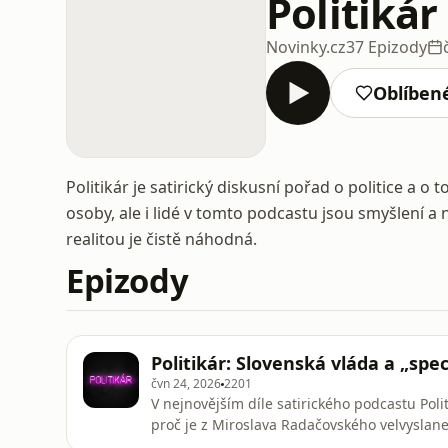
Politikár
Novinky.cz
37 Epizody
Oblíben
Politikár je satirický diskusní pořad o politice a o
osoby, ale i lidé v tomto podcastu jsou smyšlení 
realitou je čistě náhodná.
Epizody
Politikár: Slovenská vláda a „spe
čvn 24, 2026
2201
V nejnovějším díle satirického podcastu Polit
proč je z Miroslava Radačovského velvysla
a Diany Renner stal „bídníkem týdne“ a do t