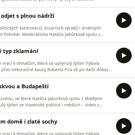
ři Matej Mako Makovický a Martin Hatala nenechají
djet s plnou nádrží
litických kontroverzí, bizarních výroků i drobných
t Politikár. Moderátorka Natália Jabůrková spolu s
rom probrali všechno od cesty Roberta Fica do
ých politiků.
ý typ zklamání
le vrací k tématům, která za uplynulý týden hýbala
 přes nekonečné kauzy Roberta Fica až po další důkaz,
ůrce. Moderátorka a zahraniční redaktorka Novinek
iky Silných řečí Matejem Makovickým a Matejem
skvou a Budapeští
epizodou, ve které Natália Jaburková spolu s Matějem
 týden ve slovenské politice i médiích – video s
i tisíce eur v garáži, bídáka týdne, ale i horkou linku
lém domě i zlaté sochy
le vrací k tématům, která za uplynulý týden hýbala