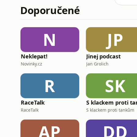
Doporučené
N
JP
Neklepat!
Jinej podcast
Novinky.cz
Jan Grolich
R
SK
RaceTalk
RaceTalk
S klackem proti tankům
AP
DD