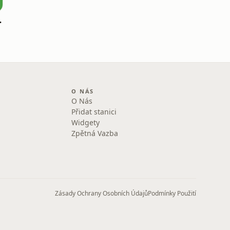
nny Stories
O NÁS
O Nás
Přidat stanici
Widgety
Zpětná Vazba
Zásady Ochrany Osobních Údajů
Podmínky Použití