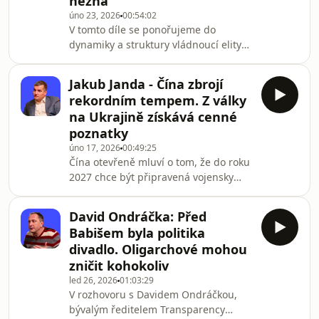
nezná
komunálními volbami v Marseille. Od
úno 23, 2026
00:54:02
extrémního sociálního vyloučení v
V tomto díle se ponořujeme do
chudinských čtvrtích, přes vzestup
dynamiky a struktury vládnoucí elity
radikální pravice (Národního
kolem Vladimira Putina. Rozhovor s
sdružení), až po drti
Michaelem Romancovem, politickým
Jakub Janda - Čína zbrojí
geografem a expertem na ruskou
rekordním tempem. Z války
politiku, odhaluje klíčové postavy a
na Ukrajině získává cenné
mechanismy utvářející
poznatky
režim.Romancov analyzuje vztahy
úno 17, 2026
00:49:25
mezi Putinem a jeho nejbližšími
Čína otevřeně mluví o tom, že do roku
spolupracovníky, jako jsou Sergej
2027 chce být připravená vojensky
Lavrov a Dmitry Medvěděv, a diskutuje
ovládnout Tchaj-wan. Co to znamená
o rostoucím vlivu Nikolaje Patruševa. J
pro Evropu, NATO a Česko? Jaký je
David Ondráčka: Před
reálnější scénář – námořní blokáda
Babišem byla politika
Tchaj-wanu, nebo plná invaze? A jsme
divadlo. Oligarchové mohou
vůbec připravení na ekonomický šok,
zničit kohokoliv
který by takový konflikt způsobil?V
led 26, 2026
01:03:29
rozhovoru s Jakubem Jandou,
V rozhovoru s Davidem Ondráčkou,
ředitelem Evropských hodnot,
bývalým ředitelem Transparency
probíráme, jak Čína testuje Západ, co