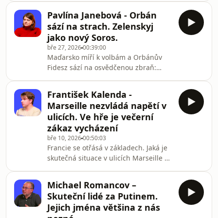
Josef Kraus v novém díle podcastu 37P
Pavlína Janebová - Orbán
rozebírá šokující realitu: Proč Spojené
sází na strach. Zelenskyj
státy v regionu ztrácejí dech a jak se z
jako nový Soros.
Íránu stává nezastavitelný regionální
bře 27, 2026
00:39:00
hegemon?Hormuzský průliv není jen
Maďarsko míří k volbám a Orbánův
geografický bod – je to ekonomické
Fidesz sází na osvědčenou zbraň:
hrdlo světa. Co se stane, až Íránci
strach. Z Bruselu, z Ukrajiny, ze
začnou vybírat poplatky v čínsk
Zelenského — kterého Fidesz
František Kalenda -
označuje za „nového Soroše&quot;.
Marseille nezvládá napětí v
Ale tentokrát má Orbán před sebou
ulicích. Ve hře je večerní
skutečného soupeře v podobě Pétera
zákaz vycházení
Magyara a jeho strany TISZA.Jak
bře 10, 2026
00:50:03
funguje Orbánova propaganda? Co
Francie se otřásá v základech. Jaká je
Maďarům skutečně vadí? A co by se
skutečná situace v ulicích Marseille a
stalo, kdyby TISZA vyhrála? O tom
proč se dříve nemyslitelné stává
mluví Pavlína Janebová z Asociace pro
realitou? 👇Publicista a spisovatel
Michael Romancov –
František Kalenda v novém rozhovoru
Skuteční lidé za Putinem.
pro 37P detailně rozebírá napjatou
Jejich jména většina z nás
atmosféru před blížícími se