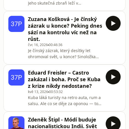
Jeho skutečná zbraň leží v
rozhovoru:→ Proč Pastvina končila na
Hormuzském průlivu — a je mnohem
vrcholu, ne na dně→ Výhrůžky smrtí a
nebezpečnější.Bezpečnostní analytik
sexuální nátlak od podpo
Zuzana Košková - Je čínský
Josef Kraus z Masarykovy univerzity
zázrak u konce? Peking dnes
vysvětluje, proč se pozornost světa
sází na kontrolu víc než na
upírá špatným směrem. Zatímco se
růst.
mluví o jaderném programu, skutečná
čvc 16, 2026
00:46:36
páka Íránu je ropná tepna, kterou
Je čínský zázrak, který desítky let
proudí téměř třetina světové ropy. Co
ohromoval svět, u konce? Sinoložka
se stane, když ji Írán zavře? Chystají
Zuzana Košková vysvětluje, proč
USA pozemní inv
Peking dnes sází na kontrolu víc než
Eduard Freisler – Castro
na růst, a co to znamená pro Evropu i
zakázal i boha. Proč se Kuba
pro nás.Po desetiletí dvouciferného
z krize nikdy nedostane?
růstu čínská ekonomika viditelně
kvě 13, 2026
00:53:32
zpomaluje. Otázka, kterou v tomto
Kuba láká turisty na retro auta, rum a
rozhovoru rozebíráme, ale zní jinak:
salsu. Ale co se děje za oponou — to
jde o řízené rozhodnutí, nebo o krizi,
vám žádná cestovka neřekne. Novinář
kterou režim nečekal? Zuzana Košková
a publicista Eduard Freisler strávil na
ukazuj
Zdeněk Štipl - Módí buduje
Kubě týdny. Viděl turistický apartheid
nacionalistickou Indii. Svět
na vlastní oči: hotely jen pro cizince,