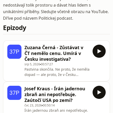
nedostávají tolik prostoru a dávat hlas lidem s
unikátními příběhy. Sledujte včetně obrazu na YouTube.
Dříve pod názvem Politickej podcast.
Epizody
Zuzana Černá - Zůstávat v
ČT nemělo cenu. Umírá v
Česku investigativa?
srp 5, 2026
00:57:27
Pastvina skončila. Ne proto, že neměla
dopad — ale proto, že v Česku
investigativa ekonomicky neumí
přežít.Zuzana Černá o konci
Josef Kraus - Írán jadernou
nezávislého video-projektu @Past-
zbraň ani nepotřebuje.
Vina , o tom, proč zůstávat v ČT už
Zaútočí USA po zemi?
nemělo cenu, a o tom, co se stane,
čvc 23, 2026
00:50:14
když politik nechá na svém profilu
Írán jadernou zbraň ani nepotřebuje.
stovky výhrůžek smrtí novinářce.V