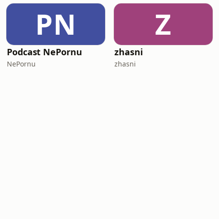
PN
Z
Podcast NePornu
zhasni
NePornu
zhasni