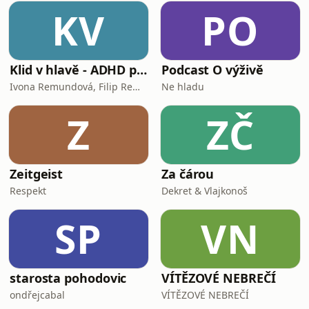
KV
PO
Klid v hlavě - ADHD podcast
Podcast O výživě
Ivona Remundová, Filip Remunda
Ne hladu
Z
ZČ
Zeitgeist
Za čárou
Respekt
Dekret & Vlajkonoš
SP
VN
starosta pohodovic
VÍTĚZOVÉ NEBREČÍ
ondřejcabal
VÍTĚZOVÉ NEBREČÍ