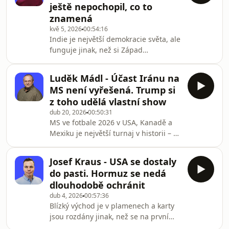
ještě nepochopil, co to
obchody jen pro dolary, plážové zóny,
znamená
kam Kubánci nemají přístup. A taky
kvě 5, 2026
00:54:16
fronty na jídlo, které se táhnou celý
Indie je největší demokracie světa, ale
den.Jeho kniha Kubánské tango v
funguje jinak, než si Západ
rytmu blues získala Cenu Z
představuje. Narendra Modi
vybudoval politický systém, který
Luděk Mádl - Účast Iránu na
kombinuje hinduistický
MS není vyřešená. Trump si
nacionalismus, probiznesový
z toho udělá vlastní show
pragmatismus a mezinárodní
dub 20, 2026
00:50:31
balancování mezi velmocemi. Proč ho
MS ve fotbale 2026 v USA, Kanadě a
Amerika toleruje přesto, že byl
Mexiku je největší turnaj v historii – 48
dekádu persona non grata ve
týmů, miliardové zisky FIFA a otevřená
Washingtonu?S indologem Zdeňkem
otázka: přijede vůbec Írán? S Luďkem
Štiplem rozebíráme:▸ Jak Módí přišel k
Josef Kraus - USA se dostaly
Mádlem rozebíráme vše, co byste měli
moci a proč mu pogrom v Gu
do pasti. Hormuz se nedá
vědět.Rozšíření na 48 týmů, finále za
dlouhodobě ochránit
200 tisíc korun, český tým hrající ve 2
dub 4, 2026
00:57:36
200 metrech nad mořem v Mexico City
Blízký východ je v plamenech a karty
– to jsou jen některé z témat, která
jsou rozdány jinak, než se na první
probíráme do hloubky.
pohled zdá. Bezpečnostní analytik