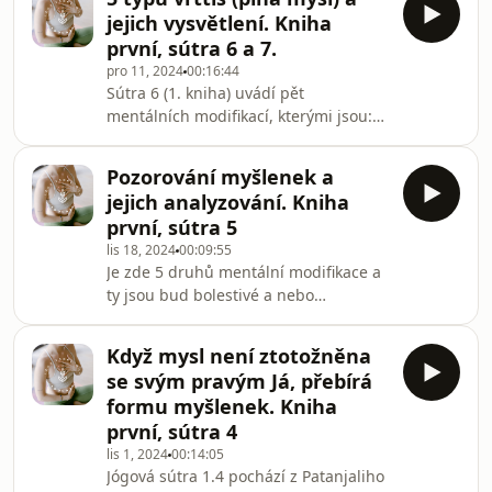
mylných představ a slovních klamů,
jejich vysvětlení. Kniha
které mohou ovlivnit naše vnímání
první, sútra 6 a 7.
reality. Sútra 8 uvádí, že mylná
pro 11, 2024
00:16:44
představa nastává, když naše znalost
Sútra 6 (1. kniha) uvádí pět
něčeho není založena na jeho
mentálních modifikací, kterými jsou:
pravdivé podstatě. Příkladem je
správné znalosti, mylné představy,
situace, kdy v šeru vidíme stočený
slovní iluze, spánek a paměť. Patanjali
provaz a myslíme si, že je
Pozorování myšlenek a
jmenuje těchto pět typů vrttis
jejich analyzování. Kniha
(mentálních vln) a postupně je
první, sútra 5
vysvětluje. My se však posuneme k
lis 18, 2024
00:09:55
Sútra 7, kde se zaměřuje na pojem
Je zde 5 druhů mentální modifikace a
správného vědění. Správné vědění je
ty jsou bud bolestivé a nebo
založeno na třech zdrojích: přímém
nebolestivé. Pro naše studium pojďme
vnímání, závěrech a svědectví svatých
raději naše myšlenky nazývat budto
písem. Patanjali vys
Když mysl není ztotožněna
sobecké a nebo nesobecké. Sobecké
se svým pravým Já, přebírá
myšlenky, nám vždycky přinesou
formu myšlenek. Kniha
bolest. Například, někoho nebo něco
první, sútra 4
milovat nám přináší potěšení,
lis 1, 2024
00:14:05
nicméně mnoho z nás už poznalo, jak
Jógová sútra 1.4 pochází z Patanjaliho
myšlenka lásky přinesla mnoho