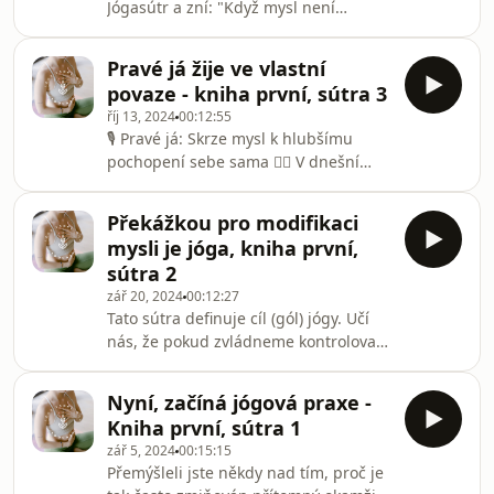
Jógasútr a zní: "Když mysl není
utrpení. Proč? Protože to nebyla čistá
ztotožněna se svým pravým Já,
láska, ale myšlenka lásky
přebírá formu myšlenek." Tato sútra
Pravé já žije ve vlastní
popisuje stav, kdy naše pravé Já je
povaze - kniha první, sútra 3
zahaleno ruchem mysli – našimi
říj 13, 2024
00:12:55
myšlenkami, emocemi a identitami,
🎙 Pravé já: Skrze mysl k hlubšímu
které si vytváříme. V podcastu
pochopení sebe sama 🧘‍♀️ V dnešní
probereme, jak naše mysl zkresluje
epizodě se ponoříme do tajů jógové
vnímání reality a jak díky józe
sútry 1.3, která nás učí o tom, kdo ve
můžeme postupně odkrývat náš pravý
Překážkou pro modifikaci
skutečnosti jsme – naše pravé já. Jak
stav bytí, který je klidný a
mysli je jóga, kniha první,
často se ztotožňujeme s našimi
sútra 2
myšlenkami, emocemi nebo tělem?
zář 20, 2024
00:12:27
Věříme, že právě to určuje, kdo jsme.
Tato sútra definuje cíl (gól) jógy. Učí
Ale co když je to všechno jen iluze,
nás, že pokud zvládneme kontrolovat
kterou nám naše mysl nabízí? ✨ Tato
tvz. myšlenkové vlnky pak prožijeme
sútra nám odhaluje, jak naše mysl
jógu. Je to velmi podobné
zkresluje sv
Nyní, začíná jógová praxe -
budhistickému přísloví : Uč se
Kniha první, sútra 1
kontrolovat mysl, nebo tvoje mysl
zář 5, 2024
00:15:15
ovládne tebe. Déle rozebírá mysl jako
Přemýšleli jste někdy nad tím, proč je
takovou a vysvětluje jak podle jógové