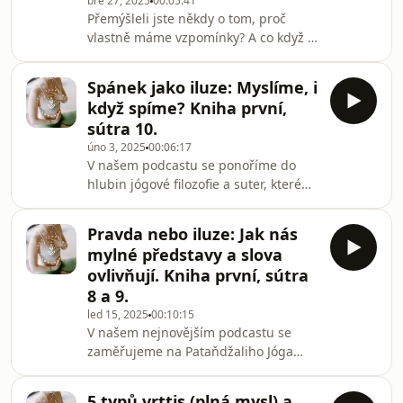
bře 27, 2025
00:05:41
jogína klíčové při ovládání myšlenek?
Přemýšleli jste někdy o tom, proč
Pojďte se zaposlouchat – možná
vlastně máme vzpomínky? A co když i
zjistíte, že ta největší síla je v prosté
naše sny jsou vzpomínkami, které se k
vytrvalosti.
nám vracejí z nějakého důvodu? V
Spánek jako iluze: Myslíme, i
dnešním dílu podcastu se ponoříme
když spíme? Kniha první,
právě do těchto otázek a společně
sútra 10.
budeme odhalovat hlubší smysl
úno 3, 2025
00:06:17
vzpomínek a snění. Krok za krokem se
V našem podcastu se ponoříme do
také blížíme k otázce, která nás
hlubin jógové filozofie a suter, které
všechny tolik zajímá – jak můžeme
přinášejí hlubší pochopení mysli,
lépe ovládat svou mysl?
emocí a života. V této epizodě
Pravda nebo iluze: Jak nás
rozebíráme 10. sútru Patanjaliho a její
mylné představy a slova
spojitost se spánkem – je spánek
ovlivňují. Kniha první, sútra
opravdu stavem bez myšlenek, nebo
8 a 9.
jde jen o další iluzi naší mysli?
led 15, 2025
00:10:15
Prozkoumáme, jak funguje vědomí
V našem nejnovějším podcastu se
během spánku, proč je spánková
zaměřujeme na Pataňdžaliho Jóga
hygiena tak důležitá a jak sutry
sútry, konkrétně na sútry 8 a 9 z první
odkrývají fascinující pohle
knihy. Tyto sútry se věnují tématu
5 typů vrttis (plná mysl) a