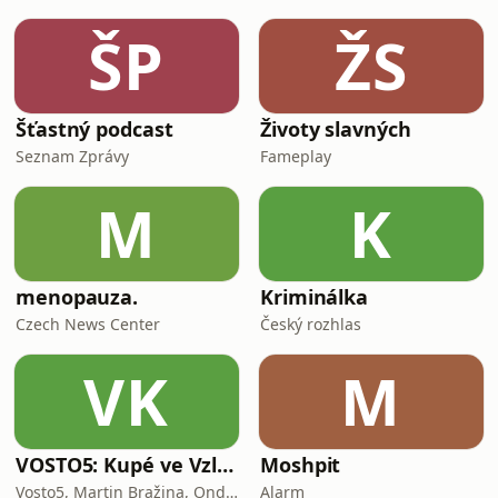
ŠP
ŽS
Šťastný podcast
Životy slavných
Seznam Zprávy
Fameplay
M
K
menopauza.
Kriminálka
Czech News Center
Český rozhlas
VK
M
VOSTO5: Kupé ve Vzletu
Moshpit
Vosto5, Martin Bražina, Ondřej Cihlář, Petr Prokop, Ondřej Bauer
Alarm