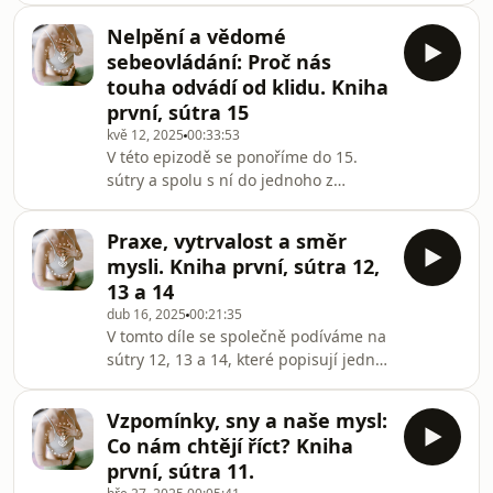
nejvyšší nepřipoutanosti a osvobození
Nelpění a vědomé
mysli. Vysvětlíme, co znamená umět
sebeovládání: Proč nás
se oprostit od svých tužeb a
touha odvádí od klidu. Kniha
vzpomínek, které nás spojují s
první, sútra 15
minulostí. Jak můžeme trénovat mysl,
kvě 12, 2025
00:33:53
aby přestala lpět na věcech, které
V této epizodě se ponoříme do 15.
nám již neslouží, a jak nám jóga
sútry a spolu s ní do jednoho z
pomáhá překonávat závislosti na
největších jógových témat –
starých vzorcích?Tento díl přináší ne
nelpění.Proč lpíme na výsledcích, na
Praxe, vytrvalost a směr
tom, jak vypadáme na podložce, nebo
mysli. Kniha první, sútra 12,
na tom, aby nás druzí měli rádi?A jak
13 a 14
nás tohle všechno vzdaluje od
dub 16, 2025
00:21:35
přítomnosti, klidu i radosti?Dozvíte se:
V tomto díle se společně podíváme na
🌿 proč i touha po svobodě může být
sútry 12, 13 a 14, které popisují jednu
poutem🌿 jak rozpoznat sobeckou vs.
z nejdůležitějších částí jógové cesty –
nesobeckou touhu🌿 proč i jógová
jak zklidnit mysl a udržet ji směrem,
praxe může být plná oče
Vzpomínky, sny a naše mysl:
který nás vede k vnitřnímu poznání.Co
Co nám chtějí říct? Kniha
znamená skutečná praxe? Jak ji
první, sútra 11.
uchopit v každodennosti? A co je pro