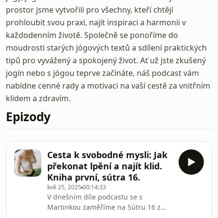
prostor jsme vytvořili pro všechny, kteří chtějí
prohloubit svou praxi, najít inspiraci a harmonii v
každodenním životě. Společně se ponoříme do
moudrosti starých jógových textů a sdílení praktických
tipů pro vyvážený a spokojený život. Ať už jste zkušený
jogín nebo s jógou teprve začínáte, náš podcast vám
nabídne cenné rady a motivaci na vaší cestě za vnitřním
klidem a zdravím.
Epizody
Cesta k svobodné mysli: Jak
překonat lpění a najít klid.
Kniha první, sútra 16.
kvě 25, 2025
00:14:33
V dnešním díle podcastu se s
Martinkou zaměříme na Sútru 16 z
jógy, která se věnuje konceptu