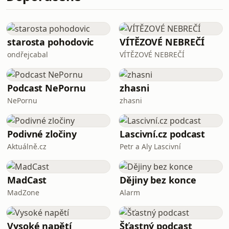
opice v oknech a zlovolné učitele
Lu
hudby. Průvodkyně PhDr. Pavla
Benettová Ph. D. provedla Annu a
Lucii překrásným historickým centrem
starosta pohodovic
VÍTĚZOVÉ NEBREČÍ
města a vyprávěla jim o barvité
ondřejcabal
VÍTĚZOVÉ NEBREČÍ
pravdivé i mytologické historii města
na meandrující Vltavě. Tak zavřete oči
a projděte se s nimi. Když
Podcast NePornu
zhasni
NePornu
zhasni
Podivné zločiny
Lascivní.cz podcast
Aktuálně.cz
Petr a Aly Lascivní
MadCast
Dějiny bez konce
MadZone
Alarm
Vysoké napětí
Šťastný podcast