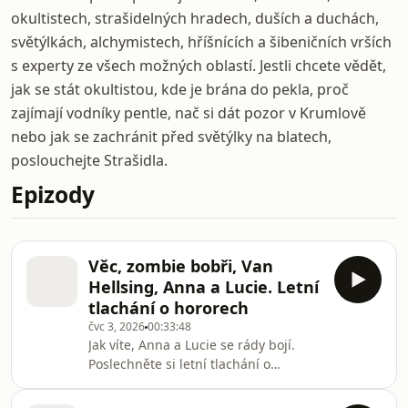
okultistech, strašidelných hradech, duších a duchách,
světýlkách, alchymistech, hříšnících a šibeničních vrších
s experty ze všech možných oblastí. Jestli chcete vědět,
jak se stát okultistou, kde je brána do pekla, proč
zajímají vodníky pentle, nač si dát pozor v Krumlově
nebo jak se zachránit před světýlky na blatech,
poslouchejte Strašidla.
Epizody
Věc, zombie bobři, Van
Hellsing, Anna a Lucie. Letní
tlachání o hororech
čvc 3, 2026
00:33:48
Jak víte, Anna a Lucie se rády bojí.
Poslechněte si letní tlachání o
oblíbených i neoblíbených hororových
filmech a berte to jako formální