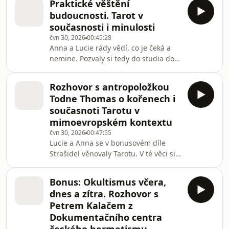
Praktické věštění
pozvánku na živé natáčení Strašidel s
budoucnosti. Tarot v
pedagogem a filmovým historikem
současnosti i minulosti
Alešem Římanem na Letní filmové
čvn 30, 2026
00:45:28
škole v Uherském Hradišti.Všechny
Anna a Lucie rády vědí, co je čeká a
díly podcastu Strašidla můžete
nemine. Pozvaly si tedy do studia doc.
pohodlně poslouchat v mobilní
Mgr. Radka Chlupa, ph. D. z ústavu
aplikaci mujRozhlas pro Android a iOS
religionistiky Univerzity Karlovy a
nebo na webu mujRozhlas.cz
Rozhovor s antropoložkou
antropoložku Todne Thomas z
Todne Thomas o kořenech i
univerzity v americkém Yale aby jim
současnoti Tarotu v
vysvětlili, jak se věc má s vykládáním
mimoevropském kontextu
karet, konkrétně karet tarotových. Jak
čvn 30, 2026
00:47:55
ale holky zjistily, zas tak jednoduché
Lucie a Anna se v bonusovém díle
to není. Všechny díly podcastu
Strašidel věnovaly Tarotu. V té věci si
Strašidla můžete pohodlně
povídaly i s profesrokou z univerzity v
poslouchat v
Yale a antropoložkou Todne Thomas o
Bonus: Okultismus včera,
mimoevropských kontextech
dnes a zítra. Rozhovor s
spojených s Tarotovou praxí. Řeč
Petrem Kalačem z
přišla na voodoo, spojnice mezi
Dokumentačního centra
křesťanstvím a Tarotem i osobní
příběhy s čertovými obrázky.