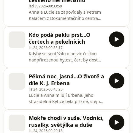
českého hermetismu
Poslechněte si nesestříhaný rozhovor
led 7, 2026
00:33:59
Anna a Lucie se zapovídaly s Petrem
v angličtině. Všechny díly podcastu
Kalačem z Dokumentačního centra
Strašidla můžete pohodln
českého hermetismu. Jak si okultisté
stáli v průběhu pohnutých evropských
Kdo podá peklu prst...O
dějin? Jak jsou na tom dnes a co
čertech a pekelnících
udělat pro to, aby se člověk okultistou
lis 24, 2025
00:55:17
stal? Jak si nechat doporučit věštce? A
Kdyby se soutěžilo o nejvíc českou
když vydržíte až do konce, uslyšíte dvě
nadpřirozenou bytost, čert by dost
historky, jednu o strašidle z
možná vyhrál. Lucie a Anna mají
Místodržitelského letohrádku a další o
slabost pro myslivce a tak se rozhodly,
strašidle, které rádo splachuje. V
Pěkná noc, jasná...O životě a
že prozkoumají čertovskou mytologii
díle K. J. Erbena
hned z několika různých směrů. Lucie
lis 24, 2025
00:43:25
se vypravila na hrad Houska za
Lucie a Anna milují Erbena. Jeho
kastelánem Miroslavem Konopáskem,
strašidelná Kytice byla pro ně, stejně
aby se podívala, zda by se do pekla
jako pro tisíce školáků, jedním z
nedostala branou, kterou hrad údajně
prvních kontaktů s folklorním
střeží. Pak se spolu s Annou ve studiu
Mokře chodí v suše. Vodníci,
hororem, rurální mytologií a
vyptala
rusalky, světýlka a duše
ikonickými strašidly. Vypravily se proto
lis 24, 2025
00:29:18
do jeho rodného domku, kde je