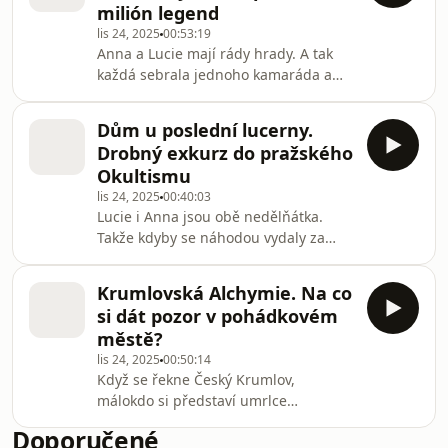
milión legend
spiritismu. Holky se dozvěděly o
lis 24, 2025
00:53:19
historii, ale i o praktickém využití a
Anna a Lucie mají rády hrady. A tak
průběhu spiritistických seancí, o tom,
každá sebrala jednoho kamaráda a
jak se pozná médium a také o tom,
vypravila se na ten svůj oblíbený, aby
proč se spiritismus vzmáhal právě na
dokázala, že je to právě ten hrad,
horách. D
Dům u poslední lucerny.
který je nejstrašidelnější. A tak se
Drobný exkurz do pražského
Lucie a Vojta vypravili na hrůzostrašný
Okultismu
Svojanov za Vladimírem Veleštíkem a
lis 24, 2025
00:40:03
Anna a Vítek vyrazili na magický
Lucie i Anna jsou obě nedělňátka.
Kašperk za kastelánem Václavem
Takže kdyby se náhodou vydaly za
Kůsem. Neuvěříte, který hrad vyhrál!
mlžné noci do zlaté uličky, viděly by
Ohnivý býk versus havraní muži a
ledasco. Aby se dozvěděly něco o
bouřlivý v
Krumlovská Alchymie. Na co
okultismu, vyrazily se zeptat Petra
si dát pozor v pohádkovém
Kalače z Dokumentačního centra
městě?
českého hermetismu. Jeho
lis 24, 2025
00:50:14
neoddiskutovatelnou expertízu
Když se řekne Český Krumlov,
doplnil spisovatel a moderní mystik
málokdo si představí umrlce
Petr Stančík. Okultismus není
pohřbené po upířím způsobu, zručné
hermetismus a hermetismus není
Doporučené
alchymisty, křivule, rozsekané panny,
spiritismus. Scénář: Anna Vošalíková a