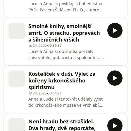
Lucie a Anna si povídají s bohemistou
provedl člen klubu přítel K. J. Erbena
PhDr. Pavlem Šidákem Ph. D., autorem
Milan Lánský. To jim ale nestačilo a tak
knihy &quot;Mokře chodí v Suše.
si popovídaly o univerzalitě Erbenova
Vodník v české literatuře&quot; a to
díla s pedagogem a češtinářem
Smolné knihy, smolnější
nejen o vodníkovi samotném, ale i o
Stanislavem Zají
smrt. O strachu, popravách
dalších členech jeho družiny a
a šibeničních vrších
bytostech přidružených. Nebudou
lis 24, 2025
00:36:37
chybět ani tipy jak přežít vodnický
Lucie a Anna si do studia pozvaly
útok, na co si dát pozor při pohybu u
spisovatele, publicistu a spoluautora
vody a jak se také rozhodně nechovat.
knihy Praha mordýřská a zlodějská
Někřičet! Nebo přijde Hejkal! Scénář:
Radima Kopáče. S ním otevřely témata
Lucie
Kostelíček v duši. Výlet za
jako je strach, smrt, středověká i
kořeny krkonošského
současná fascinace veřejnými
spiritismu
popravami a šibenišní vrchy. Ačkoli je
lis 24, 2025
00:54:21
od toho plánu Radim Kopáč zrazoval,
Anna a Lucie si tentokrát udělaly výlet
vydaly se holky na šibeniční vrch
do Krkonošského muzea ve Vrchlabí.
kousek za Prahou. Jak to dopadlo? Co
Tam na ně čekal etnograf,
je ve tmě? Scénář: Lucie Korcová a
sociokulturní antropolog a publicista
Anna Vošalík
Není hradu bez strašidel.
Mgr. Libor Dušek Ph. D., který je
Dva hrady, dvě reportáže,
provedl expozicí věnovanou horskému