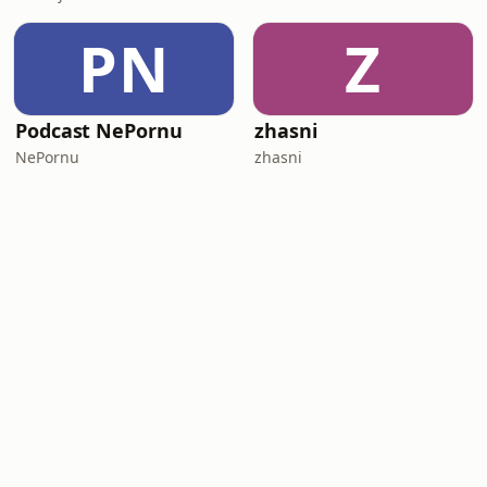
PN
Z
Podcast NePornu
zhasni
NePornu
zhasni