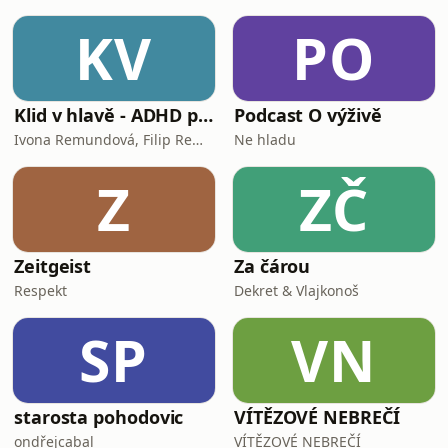
KV
PO
Klid v hlavě - ADHD podcast
Podcast O výživě
Ivona Remundová, Filip Remunda
Ne hladu
Z
ZČ
Zeitgeist
Za čárou
Respekt
Dekret & Vlajkonoš
SP
VN
starosta pohodovic
VÍTĚZOVÉ NEBREČÍ
ondřejcabal
VÍTĚZOVÉ NEBREČÍ