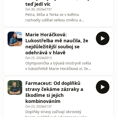
teď jedí víc
přitažlivější, jak komunikovat o
čvn 30, 2026
2737
intimních tématech, proč po letech
Petra, Míša a Terka se v květnu
mizí vášeň i co rozhoduje o tom, jestli
rozhodly udělat velkou změnu a
vztah krizi ustojí. Rozhovor plný
přihlásily se do Výzvy Kondice. Trápila
praktických rad, zkušen
je totiž kila navíc, kterých se nemohly
Marie Horáčková:
svépomocí zbavit. Míša doháněla
Lukostřelba mě naučila, že
energii colou a rychlými cukry, Petra s
nejdůležitější souboj se
Terkou ale jedly na první pohled
odehrává v hlavě
správně. Jenže ukázalo se, že všem
čvn 25, 2026
2013
chyběla energie, proto jejich tělo
Olympionička a bývalá mistryně světa
odmítalo pustit každou kalorii. Podle
v lukostřelbě Marie Horáčková ví, že
Moniky Bartolomějové z Nutričního
cesta k úspěchu není jen o talentu.
Institutu
Stojí za ní roky tvrdé dřiny, disciplína i
Farmaceut: Od doplňků
schopnost zvládat tlak. V podcastu
stravy čekáme zázraky a
Holky v kondici, který vznikl ve
škodíme si jejich
spolupráci s projektem Allwyn
kombinováním
Champs, promluvila o své cestě na
čvn 23, 2026
2137
stupně vítězů i o tom, jaké to je, když
Doplňky stravy zažívají obrovský
vás trénuje vlastní táta. A svěřila se i s