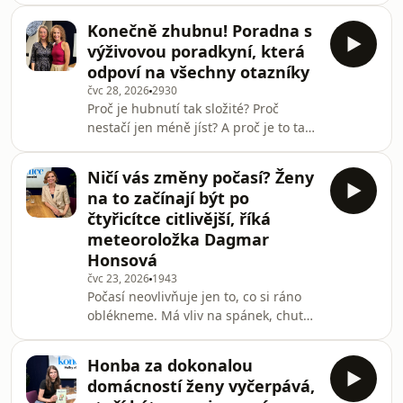
nehýbe, potká se s naším hostem
Konečně zhubnu! Poradna s
dříve. Kdy stačí fyzioterapie, kdy
výživovou poradkyní, která
pomůže ortoped a co dnes skutečně
odpoví na všechny otazníky
umí roboticky asistované operace
čvc 28, 2026
2930
kloubů? O pohybu, prevenci i moderní
Proč je hubnutí tak složité? Proč
chirurgii mluví ortoped Roman
nestačí jen méně jíst? A proč je to tak
Lehovec z Kliniky Dr. Pírka ze skupiny
těžké vydržet? S kolegyní a výživovou
Penta Hospitals.
poradkyní Markétou Chýňavovou
Ničí vás změny počasí? Ženy
probereme všechny otázky, které se i
na to začínají být po
vám nejspíš honí hlavou, když se
čtyřicítce citlivější, říká
pokoušíte zhubnout, všechno víte, ale
meteoroložka Dagmar
výsledek je pořád v nedohlednu.
Honsová
čvc 23, 2026
1943
Počasí neovlivňuje jen to, co si ráno
oblékneme. Má vliv na spánek, chutě,
sportovní výkon i partnerské hádky. A
podle meteoroložky Dagmar Honsové
Honba za dokonalou
je až 70 procent Čechů
domácností ženy vyčerpává,
meteosenzitivních. Většina z nás k