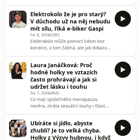
jedna dobře položená otázka cennější
pečovat o psychiku dřív, než se naplno
než desítky rad? Hostem podcastu je
rozvinou problémy.
Elektrokolo že je pro starý?
spisovatelka, lektorka a digitální
V důchodu už na něj nebudu
vypravěčka Michelle Losekoot, která
mít sílu, říká e-biker Gaspi
nově vydala i své bilanční deníky. Říká,
čvc 9, 2026
2383
že díky deníku můžeme najít sílu
Elektrokolo může pomoct lidem bez
zpomalit, srovnat si priority a najít
kondice, o tom žádná, ale jak dokazuje
vlastní odpovědi. Povídáme si o
česká legenda na horských kolech
plánování bez perfekcionismu, o
Richard Gasperotti, jízda na e-biku
work-life bal
Laura Janáčková: Proč
může být další sportovní disciplínou,
hodné holky ve vztazích
kterou bez kondice rozhodně
často prohrávají a jak si
nezvládnete. Na kole s přípomocí se
udržet lásku i touhu
nemusíte jen vozit, ale i využít toho,
čvc 7, 2026
3643
že dojedete dál a zvládnete víc
Co mají společného menopauza,
náročných úseků. Gaspi, jak Richarda
nevěra, ztráta sexuální touhy i šťastné
svět cyklistiky zná, si pak na obyčejné
dlouhodobé vztahy? Mnohem víc, než
kolo jez
si většina z nás myslí. S psycholožkou
Ubíráte si jídlo, abyste
a sexuoložkou Laurou Janáčkovou
zhubli? Je to velká chyba.
jsme si povídaly o tom, proč jsou
Holky z Výzvy hubnou, i když
sebevědomé ženy pro muže