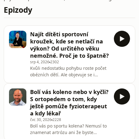
Epizody
Najít dítěti sportovní
kroužek, kde se netlačí na
výkon? Od určitého věku
nemožné. Proč je to špatně?
srp 4, 2026
2302
Kvůli nedostatku pohybu roste počet
obézních dětí. Ale objevuje se i
opačný problém: sílící tlak na
sportovní výkon a přetěžování dětí už
Bolí vás koleno nebo v kyčli?
od útlého věku. Kde leží zdravá
S ortopedem o tom, kdy
hranice mezi podporou a ambicemi
ještě pomůže fyzioterapeut
rodičů? Na to jsme se zeptali Denisy
a kdy lékař
Helceletové, bývalé vrcholové atletky a
čvc 30, 2026
2228
maminky tří dětí.
Bolí vás po sportu kolena? Nemusí to
znamenat artrózu ani že byste
sportovat neměli. Naopak, kdo se