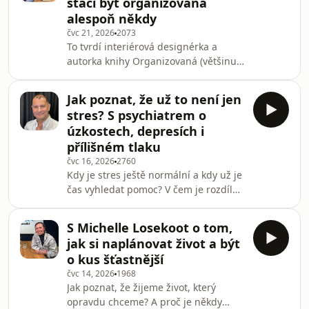
stačí být organizovaná
tomu dospěje až věkem. Ženy jsou prý
alespoň někdy
na počasí nejcitlivější po porodu nebo
čvc 21, 2026
2073
po čtyřicátých narozeninách.
To tvrdí interiérová designérka a
autorka knihy Organizovaná (většinu
času) Marťa Fraňková. Honba za
dokonalostí je jedním z důvodů, proč
Jak poznat, že už to není jen
nás domácnost spíš vyčerpává, než
stres? S psychiatrem o
aby nám přinášela radost. A to i když
úzkostech, depresích i
na fotkách na Instagramu by sklidila
přílišném tlaku
spoustu srdíček. Jak si vytvořit útulný
čvc 16, 2026
2760
a funkční domov a proč je někdy lepší
Kdy je stres ještě normální a kdy už je
nechat hrnek od kávy na stole?
čas vyhledat pomoc? V čem je rozdíl
mezi psychologem a psychiatrem? Co
skutečně znamená úzkost, panická
S Michelle Losekoot o tom,
ataka nebo deprese a proč si lidé
jak si naplánovat život a být
často diagnostikují psychické potíže
o kus šťastnější
špatně? Primář Psychiatrické
čvc 14, 2026
1968
nemocnice Písek Marian Koranda
Jak poznat, že žijeme život, který
vysvětluje nejčastější mýty o
opravdu chceme? A proč je někdy
duševním zdraví a přidává i rady, jak