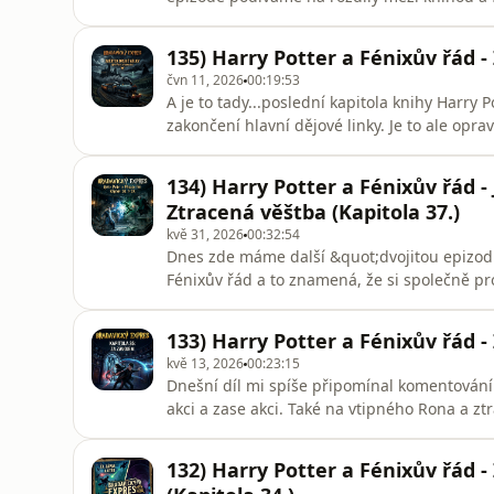
film patří k těm nejkratším, tak je tu těch
135) Harry Potter a Fénixův řád -
čvn 11, 2026
00:19:53
A je to tady...poslední kapitola knihy Harry 
zakončení hlavní dějové linky. Je to ale op
těšit na pořádnou jízdu v knize Harry Potter 
posloucháte.
134) Harry Potter a Fénixův řád - 
Ztracená věštba (Kapitola 37.)
kvě 31, 2026
00:32:54
Dnes zde máme další &quot;dvojitou epizodu&
Fénixův řád a to znamená, že si společně pr
které se spolu utkají Albus Brumbál a Lord 
důvod, proč vlastně kdysi Voldemort na Harr
133) Harry Potter a Fénixův řád -
kvě 13, 2026
00:23:15
Dnešní díl mi spíše připomínal komentování 
akci a zase akci. Také na vtipného Rona a zt
132) Harry Potter a Fénixův řád -