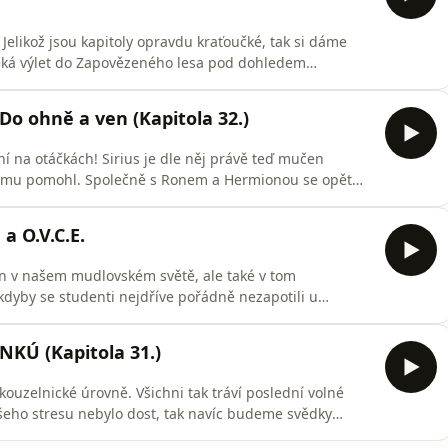
elikož jsou kapitoly opravdu kraťoučké, tak si dáme
eká výlet do Zapovězeného lesa pod dohledem
ondýna!
 Do ohně a ven (Kapitola 32.)
í na otáčkách! Sirius je dle něj právě teď mučen
by mu pomohl. Společně s Ronem a Hermionou se opět
hli skrze letaxovou síť se Siriusem spojit. Bohužel jim
v!
a O.V.C.E.
jen v našem mudlovském světě, ale také v tom
 kdyby se studenti nejdříve pořádně nezapotili u
 NKÚ (Kapitola 31.)
kouzelnické úrovně. Všichni tak tráví poslední volné
eho stresu nebylo dost, tak navíc budeme svědky
 sílu v boji a čeká ho zběsilý úprk. Na závěr budeme