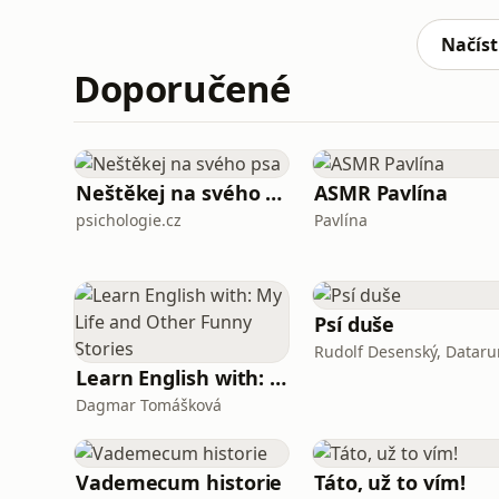
svědky Harryho další vize, která ukazuje Sir
Načíst
Doporučené
Neštěkej na svého psa
ASMR Pavlína
psichologie.cz
Pavlína
Psí duše
Rudolf Desenský, Dataru
Learn English with: My Life and Other Funny Stories
Dagmar Tomášková
Vademecum historie
Táto, už to vím!