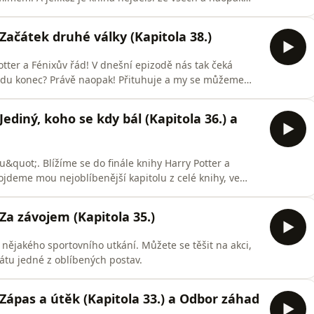
 změn opravdu mnoho. Přeji příjemný poslech, Radovan.
 Začátek druhé války (Kapitola 38.)
Potter a Fénixův řád! V dnešní epizodě nás tak čeká
ravdu konec? Právě naopak! Přituhuje a my se můžeme
a Princ dvojí krve. Děkuji, že jste tu semnou a podcast
Jediný, koho se kdy bál (Kapitola 36.) a
quot;. Blížíme se do finále knihy Harry Potter a
ojdeme mou nejoblíbenější kapitolu z celé knihy, ve
Voldemort. Dozvíme se také znění oné důležité věštby a
yho zaútočil. Přeji příjemný poslech
 Za závojem (Kapitola 35.)
nějakého sportovního utkání. Můžete se těšit na akci,
rátu jedné z oblíbených postav.
 Zápas a útěk (Kapitola 33.) a Odbor záhad