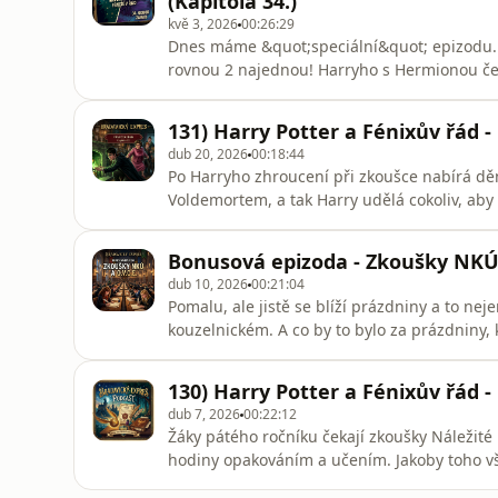
(Kapitola 34.)
kvě 3, 2026
00:26:29
Dnes máme &quot;speciální&quot; epizodu. J
rovnou 2 najednou! Harryho s Hermionou č
Umbridgeové a následně dlouhá cesta do L
131) Harry Potter a Fénixův řád -
dub 20, 2026
00:18:44
Po Harryho zhroucení při zkoušce nabírá děn
Voldemortem, a tak Harry udělá cokoliv, a
vloupají do kabinetu Umbridgeové, aby se mo
však tento plán nevyjde úplně podle předsta
Bonusová epizoda - Zkoušky NKÚ 
dub 10, 2026
00:21:04
Pomalu, ale jistě se blíží prázdniny a to ne
kouzelnickém. A co by to bylo za prázdniny,
zkoušek...no ne?!
130) Harry Potter a Fénixův řád -
dub 7, 2026
00:22:12
Žáky pátého ročníku čekají zkoušky Náležité 
hodiny opakováním a učením. Jakoby toho vš
vyhození Hagrida. Ten ukáže svou nadlidskou