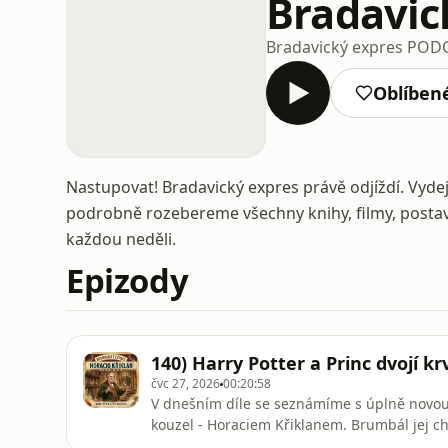
Bradavic
Bradavický expres POD
Oblíben
Nastupovat! Bradavický expres právě odjíždí. Vyde
podrobně rozebereme všechny knihy, filmy, postavy
každou neděli.
Epizody
140) Harry Potter a Princ dvojí krv
čvc 27, 2026
00:20:58
V dnešním díle se seznámíme s úplně novou 
kouzel - Horaciem Křiklanem. Brumbál jej ch
opět začal učit a na pomoc si s sebou vzal p