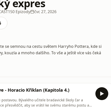
ký expres
CAST
150 Epizody
čvc 27, 2026
é
jte se semnou na cestu světem Harryho Pottera, kde si
, kouzla a mnoho dalšího. To vše a ještě více vás čeká
e - Horacio Křiklan (Kapitola 4.)
postavou. Bývalého učitele bradavické školy čar a
ce přesvědčit, aby se vrátil ke svému starému postu a
rávě Harryho. Proč? Tak to se dozvíme v dnešní kapitole.