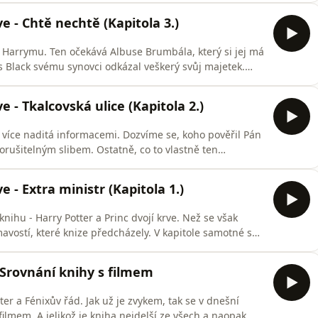
ve - Chtě nechtě (Kapitola 3.)
Harrymu. Ten očekává Albuse Brumbála, který si jej má
ius Black svému synovci odkázal veškerý svůj majetek.
to skutečně tak jednoduchá záležitost, jak by se na první
e - Tkalcovská ulice (Kapitola 2.)
to více naditá informacemi. Dozvíme se, koho pověřil Pán
orušitelným slibem. Ostatně, co to vlastně ten
h,Radovan
e - Extra ministr (Kapitola 1.)
nihu - Harry Potter a Princ dvojí krve. Než se však
vostí, které knize předcházely. V kapitole samotné se
 propojuje s tím naším, mudlovským.
 Srovnání knihy s filmem
r a Fénixův řád. Jak už je zvykem, tak se v dnešní
ilmem. A jelikož je kniha nejdelší ze všech a naopak