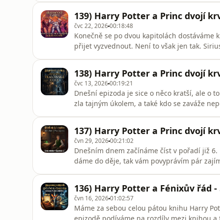
139) Harry Potter a Princ dvojí kr
čvc 22, 2026
00:18:48
Konečně se po dvou kapitolách dostáváme k 
přijet vyzvednout. Není to však jen tak. Sir
Zahrajeme si na právníky a zjistíme, zda je 
pohled mohlo zdát.
138) Harry Potter a Princ dvojí krv
čvc 13, 2026
00:19:21
Dnešní epizoda je sice o něco kratší, ale o 
zla tajným úkolem, a také kdo se zaváže nep
neporušitelný slib je?Přeji příjemný poslec
137) Harry Potter a Princ dvojí krv
čvn 29, 2026
00:21:02
Dnešním dnem začínáme číst v pořadí již 6. k
dáme do děje, tak vám povyprávím pár zajíma
pak podíváme na to, jak se kouzelnický svět
136) Harry Potter a Fénixův řád -
čvn 16, 2026
01:02:57
Máme za sebou celou pátou knihu Harry Potte
epizodě podíváme na rozdíly mezi knihou a f