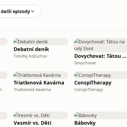
iuse na oddělení záhad!
 další epizody
Debatní deník
Dovychovat: Tátou na celý život
Timofej Kožuchov
Dovychovat
Triatlonová Kavárna
ConspiTherapy
n
Triatlonová kavárna
ConspiTherapy
Vesmír vs. Děti
Bábovky