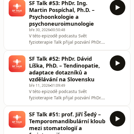
SF Talk #53: PhDr. Ing.
povídali o poruchách chůze a stability,
Martin Pospíchal, Ph.D. –
jejich diagnostice, terapii i širších
Psychoonkologie a
souvislostech klinické praxe. S
psychoneuroimunologie
moderátory Tomášem a Jirkou
bře 30, 2026
00:50:48
rozebírají mimo jiné i vznik unikátní
V této epizodě podcastu Svět
české knihy "Poruchy chůze a
fyzioterapie Talk přijal pozvání PhDr.
stability", která vznikala více než
Ing. Martin Pospíchal, Ph.D., se
deset let a prop
kterým jsme si povídali o tématech,
SF Talk #52: PhDr. Dávid
která přesahují běžné biomechanické
Líška, PhD. – Tendinopatie,
uvažování a otevírají širší
adaptace dotazníků a
biopsychosociální pohled na zdraví i
vzdělávání na Slovensku
léčbu. S moderátory Tomášem a Jirkou
bře 11, 2026
01:09:49
rozebírá oblast psychoonkologie,
V této epizodě podcastu Svět
psychoneuroimunologie, význam
fyzioterapie Talk přijal pozvání PhDr.
komunikace s pacientem i roli pohybu
Dávid Líška, PhD., se kterým jsme si
a mindfulness technik a p
povídali o celé řadě témat z klinické i
SF Talk #51: prof. Jiří Šedý –
akademické praxe. S moderátorem
Temporomandibulární kloub
Tomášem Nedomou otevírá aktuální
mezi stomatologií a
pohled na fyzioterapii v kontextu