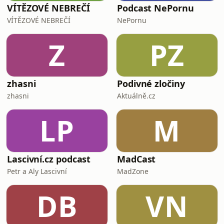
VÍTĚZOVÉ NEBREČÍ
Podcast NePornu
VÍTĚZOVÉ NEBREČÍ
NePornu
Z
PZ
zhasni
Podivné zločiny
zhasni
Aktuálně.cz
LP
M
Lascivní.cz podcast
MadCast
Petr a Aly Lascivní
MadZone
DB
VN