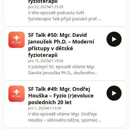
fyzioterapií
moderní diagnostiky, práce se zátěží,
pro 22, 2025
01:23:29
sportovní fyzioterapie i vzdělávání
V této epizodě podcastu Svět
budoucích odborníků.V úvodu
fyzioterapie Talk přijal pozvání prof.
rozhovoru se věnujeme adaptaci
MUDr. MDDr. Jiří Šedý, MBA, Ph.D. –
klinických dotazníků a
jeden z předních odborníků na
SF Talk #50: Mgr. David
problematiku
Janoušek Ph.D. – Moderní
temporomandibulárního kloubu
přístupy v dětské
(TMK). S moderátorem Tomášem
fyzioterapii
Nedomou se pouští do komplexního a
pro 15, 2025
01:19:06
často zjednodušovaného tématu
V jubilejní 50. epizodě vítáme Mgr.
dysfunkcí čelistního kloubu z pohledu
Davida Janouška Ph.D., zkušeného
mezioborové spolupráce.Profesor
fyzioterapeuta s výjimečným
Šedý otevřeně popisuje svou profesní
přesahem mezi teorií a klinickou
cestu od všeobecné medi
SF Talk #49: Mgr. Ondřej
praxí. David, absolvent brněnských i
Houška – Fyzio (r)evoluce
pražských studií, provozuje dvě
posledních 20 let
ambulance a pracuje s mimořádně
pro 1, 2025
01:13:59
pestrou klientelou – od
V této epizodě vítáme Mgr. Ondřeje
neurologických pacientů včetně
Houšku – vášnivého běžce, sportovce,
kojenců až po vrcholové sportovce,
metodologa v Berouně a pedagoga,
například účastníky Rally Dakar. Jeho