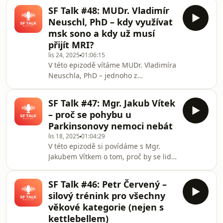
který patřil už v „hlubokém fyzio
přístup zdůrazňuje profesní pokoru a
SF Talk #48: MUDr. Vladimír
středověku“ k pár odvážným, co se
vědo
Neuschl, PhD – kdy využívat
nebáli mluvit o silovém tréninku,
msk sono a kdy už musí
zátěžových strategiích a přeceňování
přijít MRI?
tradičních konceptů. Ondra se
lis 24, 2025
01:06:15
dlouhodobě věnuje problematice
V této epizodě vítáme MUDr. Vladimíra
tendinopatií, objektivnímu testování a
Neuschla, PhD – jednoho z
praktickému zavádění progresivní
nejzkušenějších radiologů na
zátěže do fyzioterapie.
Slovensku a spoluzakladatele první
SF Talk #47: Mgr. Jakub Vítek
sonografické ambulance zaměřené na
– proč se pohybu u
zobrazovací metody pohybového
Parkinsonovy nemoci nebát
aparátu v Bratislavě. Dr. Neuschl je
lis 18, 2025
01:04:29
odborným garantem institutu
V této epizodě si povídáme s Mgr.
zobrazovací diagnostiky v Trnavě,
Jakubem Vítkem o tom, proč by se lidé
držitelem evropské atestace z
s Parkinsonovou nemocí neměli bát
radiologie a aktivním členem výboru
intenzivního pohybu – naopak, proč
Slovenské radiologické společnosti.
SF Talk #46: Petr Červený –
může být dobře nastavený silově-
Patří
silový trénink pro všechny
vytrvalostní trénink jedním z
věkové kategorie (nejen s
nejúčinnějších léčebných nástrojů,
kettlebellem)
které máme k dispozici.Jakub v