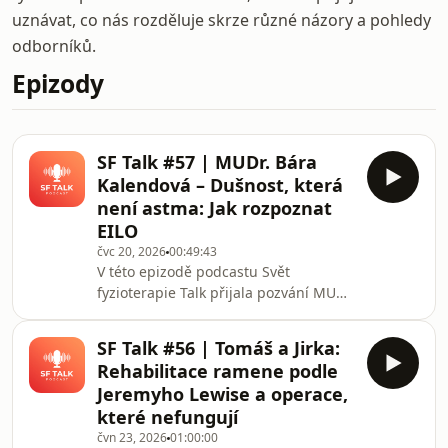
uznávat, co nás rozděluje skrze různé názory a pohledy
odborníků.
Epizody
SF Talk #57 | MUDr. Bára
Kalendová – Dušnost, která
není astma: Jak rozpoznat
EILO
čvc 20, 2026
00:49:43
V této epizodě podcastu Svět
fyzioterapie Talk přijala pozvání MUDr.
Bára Kalendová, tělovýchovná lékařka
z Centra sportovní medicíny a FN
SF Talk #56 | Tomáš a Jirka:
Motol, se kterou jsme si povídali o
Rehabilitace ramene podle
EILO (Exercise-Induced Laryngeal
Jeremyho Lewise a operace,
Obstruction), tedy zátěží indukované
které nefungují
obstrukci hrtanu. Jde o problém, který
čvn 23, 2026
01:00:00
se projevuje dušností při intenzivní