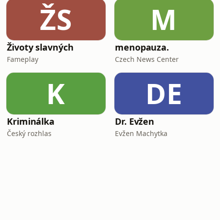
ŽS
M
Životy slavných
menopauza.
Fameplay
Czech News Center
K
DE
Kriminálka
Dr. Evžen
Český rozhlas
Evžen Machytka