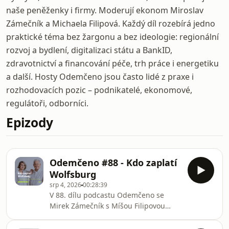
naše peněženky i firmy. Moderují ekonom Miroslav
Zámečník a Michaela Filipová. Každý díl rozebírá jedno
praktické téma bez žargonu a bez ideologie: regionální
rozvoj a bydlení, digitalizaci státu a BankID,
zdravotnictví a financování péče, trh práce i energetiku
a další. Hosty Odemčeno jsou často lidé z praxe i
rozhodovacích pozic – podnikatelé, ekonomové,
regulátoři, odborníci.
Epizody
Odemčeno #88 - Kdo zaplatí
Wolfsburg
srp 4, 2026
00:28:39
V 88. dílu podcastu Odemčeno se
Mirek Zámečník s Míšou Filipovou
věnují evropskému automobilovému
průmyslu, situaci koncernu