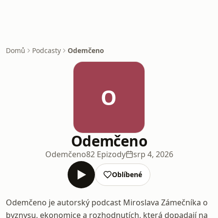
Domů
Podcasty
Odemčeno
O
Odemčeno
Odemčeno
82 Epizody
srp 4, 2026
Oblíbené
Odemčeno je autorský podcast Miroslava Zámečníka o
byznysu, ekonomice a rozhodnutích, která dopadají na