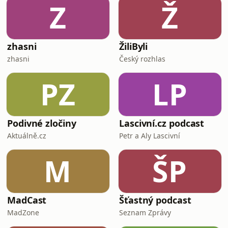
Z
Ž
zhasni
ŽiliByli
zhasni
Český rozhlas
PZ
LP
Podivné zločiny
Lascivní.cz podcast
Aktuálně.cz
Petr a Aly Lascivní
M
ŠP
MadCast
Šťastný podcast
MadZone
Seznam Zprávy