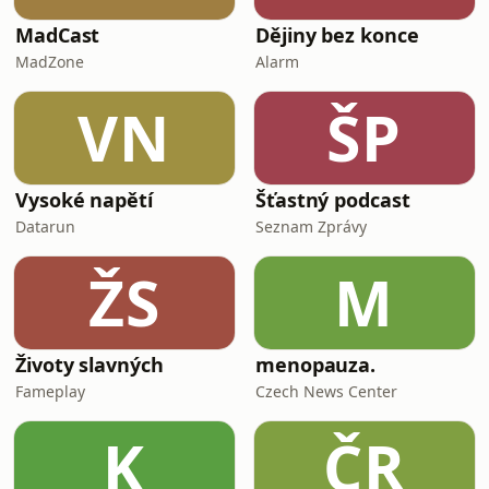
MadCast
Dějiny bez konce
MadZone
Alarm
VN
ŠP
Vysoké napětí
Šťastný podcast
Datarun
Seznam Zprávy
ŽS
M
Životy slavných
menopauza.
Fameplay
Czech News Center
K
ČR