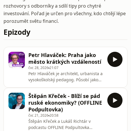
rozhovory s odborníky a sdílí tipy pro chytré
investování. Pořad je určen pro všechny, kdo chtějí lépe
porozumět světu financí.
Epizody
Petr Hlaváček: Praha jako
město krátkých vzdáleností
čvc 28, 2026
21:07
Petr Hlaváček je architekt, urbanista a
vysokoškolský pedagog. Působí jako
náměstek primátora hlavního města
Prahy pro oblast územního a
Štěpán Křeček - Blíží se pád
strategického rozvoje a dlouhodobě
ruské ekonomiky? (OFFLINE
se věnuje rozvoji měst, architektuře a
Podpultovka)
urbanismu. V minulosti vedl Institut
čvc 21, 2026
20:58
plánování a rozvoje hlavního města
Štěpán Křeček a Lukáš Richtár v
Prahy a působí také na Fakultě
podcastu OFFLINE Podpultovka
architektury ČVUT. V tomto díle Štěpán