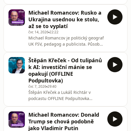
rozebírají aktuální ekonomická i
Křeček s Petrem Hlaváčkem rozebírají
geopolitická témata. V úvodu se
budoucnost
Michael Romancov: Rusko a
tentokrát věnují dopadům
Ukrajina usednou ke stolu,
ukrajinských útoků na ruské rafinérie
až se to vyplatí
a stínovou flotilu. Diskutují o významu
čvc 14, 2026
22:22
ropného průmyslu pro ruskou
Michael Romancov je politický geograf
ekonomiku, její současné kondici i o
UK FSV, pedagog a publicista. Působí
tom, jak mohou podobné útoky
na katedře politologie Institutu
ovlivnit financování války a budoucí
politologických studií FSV UK. Přispívá
vývoj ruského hospodářství. Následně
Štěpán Křeček - Od tulipánů
do řady českých periodik. Je
se
k AI: investiční mánie se
absolventem Pedagogické fakulty,
opakují (OFFLINE
Filozofické fakulty a Fakulty sociálních
Podpultovka)
věd UK. Ve svých přednáškách a
čvc 7, 2026
29:40
knihách se zaměřuje na historii
Štěpán Křeček a Lukáš Richtár v
mezinárodních vztahů s orientací na
podcastu OFFLINE Podpultovka
Evropskou unii, Rusko a Blízký východ.
rozebírají aktuální ekonomická
V tomto díl
témata. V úvodu se tentokrát věnují
Michael Romancov: Donald
rostoucímu zadlužení států po celém
Trump se chová podobně
světě, hospodaření zemí skupiny G20
jako Vladimir Putin
a fungování státního dluhu. Diskutují