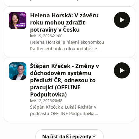
rozebírají aktuální ekonomická
studií 3. lé
témata. V úvodu se tentokrát věnují
Helena Horská: V závěru
spotřební dani u tabákových a
roku mohou zdražit
nikotinových výrobků v Česku a studii,
potraviny v Česku
jejímž autorem je Štěpán Křeček.
kvě 19, 2026
21:00
Diskutují o tom, o jaké příjmy stát
Helena Horská je hlavní ekonomkou
kvůli současnému nastavení přichází,
Raiffeisenbank a dlouhodobě se
jak funguje trh s nikotinovými
věnuje makroekonomii, měnové
produkty a jaké změny by mohly
politice a vývoji české i světové
systém zefektivnit. Následně se zam
Štěpán Křeček - Změny v
ekonomiky. Patří mezi nejznámější
důchodovém systému
české ekonomické analytičky a
předluží ČR, odnesou to
pravidelně komentuje aktuální
pracující (OFFLINE
ekonomická témata v médiích i na
Podpultovka)
odborných konferencích. Ve své práci
se zaměřuje zejména na veřejné
kvě 12, 2026
20:48
Štěpán Křeček a Lukáš Richtár v
finance, inflaci, hospodářský růst a
podcastu OFFLINE Podpultovka
dopady ekonomických změn na
rozebírají aktuální ekonomická
českou spole
témata. V úvodu se tentokrát věnují
důchodovému systému v Česku, jeho
Načíst další epizody