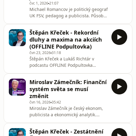
čvc 1, 2026
21:07
také o vztahu mezi zadlužením států,
Michael Romancov je politický geograf
firem a domácností a o tom, jakou roli
UK FSV, pedagog a publicista. Působí
hraje dluh v moderní ekonomice.
na katedře politologie Institutu
Následně se zaměřují na aktuální
politologických studií FSV UK. Přispívá
dění na finančních tr
Štěpán Křeček - Rekordní
do řady českých periodik. Je
dluhy a maxima na akciích
absolventem Pedagogické fakulty,
(OFFLINE Podpultovka)
Filozofické fakulty a Fakulty sociálních
čvn 23, 2026
31:18
věd UK. Ve svých přednáškách a
Štěpán Křeček a Lukáš Richtár v
knihách se zaměřuje na historii
podcastu OFFLINE Podpultovka
mezinárodních vztahů s orientací na
rozebírají aktuální ekonomická
Evropskou unii, Rusko a Blízký východ.
témata. V úvodu se tentokrát věnují
V tomto díl
Miroslav Zámečník: Finanční
rostoucímu zadlužení států po celém
systém světa se musí
světě, hospodaření zemí skupiny G20
změnit
a fungování státního dluhu. Diskutují
čvn 16, 2026
35:42
také o vztahu mezi zadlužením států,
Miroslav Zámečník je český ekonom,
firem a domácností a o tom, jakou roli
publicista a ekonomický analytik.
hraje dluh v moderní ekonomice.
Dlouhodobě se věnuje hospodářské
Následně se zaměřují na aktuální
politice, veřejným financím,
dění na finančních tr
Štěpán Křeček - Zestátnění
energetice a fungování trhu. V