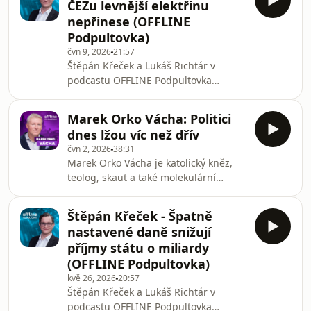
ČEZu levnější elektřinu
minulosti působil jako člen Národní
nepřinese (OFFLINE
ekonomické rady vlády (NERV) a
Podpultovka)
zastával řadu manažerských i
čvn 9, 2026
21:57
poradenských pozic v soukromém i
Štěpán Křeček a Lukáš Richtár v
veřejném sektoru. Pravidelně
podcastu OFFLINE Podpultovka
komentuje ekonomické dění v médiích
rozebírají aktuální ekonomická
a publikuje odborné i popularizační
témata. V úvodu se tentokrát věnují
texty za
Marek Orko Vácha: Politici
budoucnosti společnosti ČEZ a debatě
dnes lžou víc než dřív
o jejím možném zestátnění. Diskutují
čvn 2, 2026
38:31
výsledky valné hromady, otázku
Marek Orko Vácha je katolický kněz,
výkupu minoritních akcionářů, možné
teolog, skaut a také molekulární
přínosy i rizika tohoto kroku a
biolog. Specializuje se na otázky
hodnotu společnosti z pohledu státu i
evoluční biologie, lékařské a
investorů. Věnují se také tomu, zda by
Štěpán Křeček - Špatně
environmentální etiky. Slouží jako
případné zestátnění mo
nastavené daně snižují
farář lechovické farnosti a od října
příjmy státu o miliardy
2007 také jako farní vikář – kaplan,
(OFFLINE Podpultovka)
Římskokatolické akademické farnosti
kvě 26, 2026
20:57
při kostele Nejsvětějšího Salvátora. Na
Štěpán Křeček a Lukáš Richtár v
akademické půdě působí ve funkci
podcastu OFFLINE Podpultovka
přednosty Ústavu etiky a humanitních