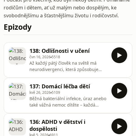
rodičům i dětem, ať už malým nebo dospělým, ke
svobodnějšímu a šťastnějšímu životu i rodičovství.
Epizody
138: Odlišnosti v učení
čvn 16, 2026
5518
Až každý pátý člověk na světě má
neurodivergenci, která způsobuje
zásadní odlišnosti v učení
kvalifikované v dětství jako porucha
137: Domácí léčba dětí
učení. Helen Taylor z University of
kvě 26, 2026
5109
Cambridge tuto strukturu považuje za
Běžná bakteriální infekce, úraz anebo
evoluční přizpůsobení, které mělo
také vážná nemoc dítěte – každá
zlepšit objevování, vynalézání a
jedna z těchto věcí vyžaduje domácí
kreativitu. Lidé s touto strukturou
léčbu, kdy rodič kromě svých
mozku tvoří sice pětinu populace, ale
136: ADHD v dětství i
tradičních rodičovských, partnerských,
35 % amerických podnikatelů. Jaký je
dospělosti
pracovních a o domácnost pečujících
život člověka s dys
kvě 5, 2026
6911