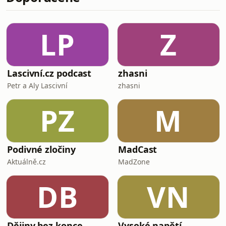
odpověď (podrobněji viz 58. díl). Ať už
se v dnešní době rozhodnete pro
libovolný počet dětí, záhy se od okolí
LP
Z
dozvíte, že tento počet je určit
Lascivní.cz podcast
zhasni
Petr a Aly Lascivní
zhasni
PZ
M
Podivné zločiny
MadCast
Aktuálně.cz
MadZone
DB
VN
Dějiny bez konce
Vysoké napětí