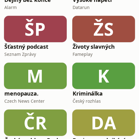
Alarm
Datarun
ŠP
ŽS
Šťastný podcast
Životy slavných
Seznam Zprávy
Fameplay
M
K
menopauza.
Kriminálka
Czech News Center
Český rozhlas
ČR
DA