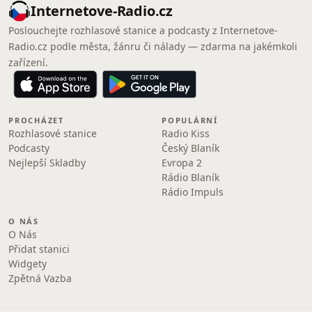
Internetove-Radio.cz
Poslouchejte rozhlasové stanice a podcasty z Internetove-
Radio.cz podle města, žánru či nálady — zdarma na jakémkoli
zařízení.
PROCHÁZET
POPULÁRNÍ
Rozhlasové stanice
Radio Kiss
Podcasty
Český Blaník
Nejlepší Skladby
Evropa 2
Rádio Blaník
Rádio Impuls
O NÁS
O Nás
Přidat stanici
Widgety
Zpětná Vazba