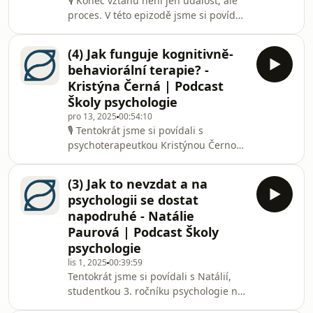
🎙️ Konec vztahu není jen událost, ale
terapeutické práci.Rozhovor se dotýká
proces. V této epizodě jsme si povídali
klíčových konceptů analytické
s Honzou Vojtkem o rozchodech a o
psychologie Carla Gustava Junga –
tom, jak se s nimi můžeme
individuace, stínu, persony,
(4) Jak funguje kognitivně-
vyrovnávat.Mluvili jsme o tom, jakými
behaviorální terapie? -
způsoby může vztah skončit, jak
Kristýna Černá | Podcast
rozchod psychicky prožíváme a jaké
Školy psychologie
máme možnosti, když se ocitneme na
pro 13, 2025
00:54:10
jeho konci. 💔Dotkli jsme se také toho,
🎙️ Tentokrát jsme si povídali s
co pro sebe můžeme v tomto
psychoterapeutkou Kristýnou Černou,
náročném období udělat, jak o sebe
která pracuje s kognitivně-
pečovat a kdy už je n
behaviorální terapií (KBT).Mluvili jsme
(3) Jak to nevzdat a na
o tom, jak KBT funguje v praxi, proč je
psychologii se dostat
považována za strukturovaný a cílený
napodruhé - Natálie
terapeutický přístup a jak terapeut s
Paurová | Podcast Školy
klientem pracuje s automatickými
psychologie
negativními myšlenkami, bludným
kruhem a jádrovými přesvědčeními.
lis 1, 2025
00:39:59
Tentokrát jsme si povídali s Natálií,
💭Dotkli jsme se také role minulých
studentkou 3. ročníku psychologie na
zkušeností a jej
FF UK, která sdílí svůj příběh o cestě