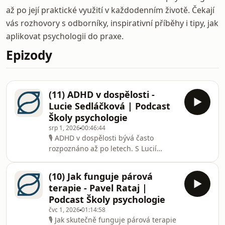
až po její praktické využití v každodenním životě. Čekají
vás rozhovory s odborníky, inspirativní příběhy i tipy, jak
aplikovat psychologii do praxe.
Epizody
(11) ADHD v dospělosti -
Lucie Sedláčková | Podcast
Školy psychologie
srp 1, 2026
00:46:44
🎙️ ADHD v dospělosti bývá často
rozpoznáno až po letech. S Lucií
Sedláčkovou, klinickou psycholožkou,
jsme si povídali o tom, jak se
(10) Jak funguje párová
projevuje, proč zůstává u mnoha lidí
terapie - Pavel Rataj |
dlouho nepovšimnuté a jak může
Podcast Školy psychologie
správná diagnóza pomoci lépe
čvc 1, 2026
01:14:58
porozumět vlastnímu životnímu
🎙️ Jak skutečně funguje párová terapie
příběhu.Mluvili jsme o tom, proč