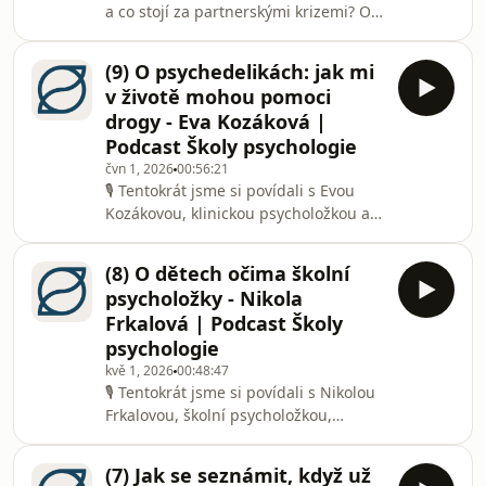
a co stojí za partnerskými krizemi? O
ADHD není jen porucha pozornosti,
tom si budeme povídat s Pavlem
ale také obtíže s regulací emocí,
Ratajem, psychologem,
myšlení a chování. Probrali jsme, jak s
(9) O psychedelikách: jak mi
psychoterapeutem a párovým
v životě mohou pomoci
terapeutem.Mluvili jsme o tom, co je
drogy - Eva Kozáková |
cílem párové terapie, proč se
Podcast Školy psychologie
nezaměřuje jen na řešení konfliktů
čvn 1, 2026
00:56:21
nebo komunikace, ale především na
🎙️ Tentokrát jsme si povídali s Evou
obnovu vzájemného napojení a
Kozákovou, klinickou psycholožkou a
porozumění vlastní vztahovosti.
terapeutkou, která se věnuje
Probrali jsme také, jak naši minulost a
ketaminem asistované psychoterapii a
zkušen
(8) O dětech očima školní
terapeutickému využití
psycholožky - Nikola
psychedelik.Mluvili jsme o tom, co
Frkalová | Podcast Školy
jsou psychedelika a jak fungují, jak se
psychologie
liší jejich terapeutické a rekreační
kvě 1, 2026
00:48:47
užívání, a proč je při práci s těmito
🎙️ Tentokrát jsme si povídali s Nikolou
látkami důležitý takzvaný „set a
Frkalovou, školní psycholožkou,
setting“. Probrali jsme také, jak
učitelkou prvního stupně a
probíhá ketaminem asi
doktorandkou, která zkoumá odklady
(7) Jak se seznámit, když už
školní docházky.Mluvili jsme o tom, co