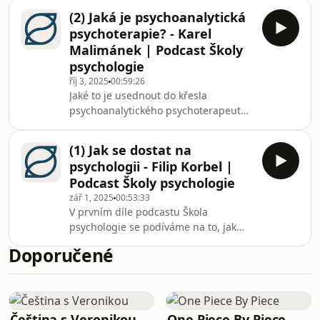
za vysněným studiem. 🧠Mluvili jsme
(2) Jaká je psychoanalytická
o tom, jaké to je hlásit se na
psychoterapie? - Karel
psychologii podruhé, jak vypadala její
Malimánek | Podcast Školy
příprava na přijímačky, a také o tom,
psychologie
co jí pomohlo nevzdat to.Natálie dnes
říj 3, 2025
00:59:26
pracuje s dětmi s neurovývojovými
Jaké to je usednout do křesla
poruchami a zajímá se o
psychoanalytického psychoterapeuta?
muzikoterapii, kterou krásně
V této epizodě jsme si povídali s
propojuje se znalo
psychologem a psychoanalytickým
(1) Jak se dostat na
psychoterapeutem Karlem
psychologii - Filip Korbel |
Malimánkem, spoluzakladatelem
Podcast Školy psychologie
Školy psychologie, který vyučuje
zář 1, 2025
00:53:33
psychologii osobnosti a
V prvním díle podcastu Škola
psychoanalýzu filmu na FAMU a v
psychologie se podíváme na to, jak
našich kurzech vede ve 2. ročníku blok
vypadá cesta k vysněnému oboru
Psychoanalýza a film.Dozvíte se, co je
Doporučené
psychologie – od přijímacích zkoušek
vlastně psychoanalytická terapie, jak
až po samotné studium. Dozvíte se, co
probíhá v
přijímačky obnášejí, jak se na ně
efektivně připravit a jaké zkušenosti
vás čekají během studia na vysoké
Čeština s Veronikou
One Piece By Piece