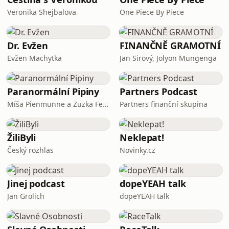
škole. Naším hostem je Filip Korbel,
Veronika Shejbalova
One Piece By Piece
student psychologie na FF UK, který
působí jako lektor primární prevence
na středních š
Dr. Evžen
FINANČNĚ GRAMOTNÍ
Evžen Machytka
Jan Sirový, Jolyon Mungenga
Paranormální Pipiny
Partners Podcast
Míša Pienmunne a Zuzka Fejfarová
Partners finanční skupina
ŽiliByli
Neklepat!
Český rozhlas
Novinky.cz
Jinej podcast
dopeYEAH talk
Jan Grolich
dopeYEAH talk