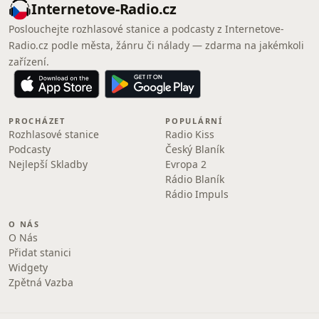
Internetove-Radio.cz
Poslouchejte rozhlasové stanice a podcasty z Internetove-
Radio.cz podle města, žánru či nálady — zdarma na jakémkoli
zařízení.
PROCHÁZET
POPULÁRNÍ
Rozhlasové stanice
Radio Kiss
Podcasty
Český Blaník
Nejlepší Skladby
Evropa 2
Rádio Blaník
Rádio Impuls
O NÁS
O Nás
Přidat stanici
Widgety
Zpětná Vazba