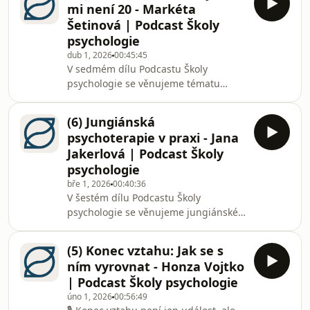
mi není 20 - Markéta
všechno školní psycholog ve
Šetinová | Podcast Školy
skutečnosti dělá – od diagnostiky a
psychologie
práce se třídním klimatem až po
dub 1, 2026
00:45:45
individuální konzultace s dětmi i
V sedmém dílu Podcastu Školy
rodinami. Dotkli jsme se toho, jak
psychologie se věnujeme tématu
vypadá každodenní práce se třídou,
seznamování a partnerských vztahů v
proč je prevence šikany důl
současné době. Hostem je socioložka
(6) Jungiánská
a psychoterapeutka Markéta Šetinová,
psychoterapie v praxi - Jana
která se dlouhodobě zabývá
Jakerlová | Podcast Školy
seznamováním jak z výzkumného, tak
psychologie
praktického hlediska.Rozhovor se
bře 1, 2026
00:40:36
zaměřuje na to, proč je seznamování
V šestém dílu Podcastu Školy
ve vyšším věku náročnější, jak se
psychologie se věnujeme jungiánské
proměňuje „seznamovací trh“ a jakou
psychoterapii, někdy označované jako
roli hrají faktory jako věk, o
analytická psychologie. Hostem je
(5) Konec vztahu: Jak se s
psycholožka a jungiánská
ním vyrovnat - Honza Vojtko
psychoterapeutka Jana Jakerlová,
| Podcast Školy psychologie
která přibližuje teoretické základy
úno 1, 2026
00:56:49
tohoto směru i jeho praktické využití v