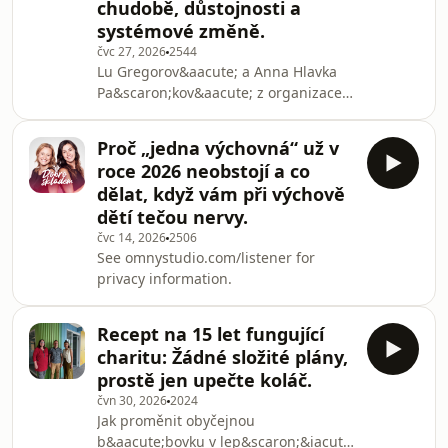
chudobě, důstojnosti a
systémové změně.
čvc 27, 2026
2544
Lu Gregorov&aacute; a Anna Hlavka
Pa&scaron;kov&aacute; z organizace
Sola pom&aacute;h&aacute;
z&iacute;skaly oceněn&iacute;
Proč „jedna výchovná“ už v
Dobroskladn&iacute;k kterou
roce 2026 neobstojí a co
každ&yacute; měs&iacute;c uděluje
dělat, když vám při výchově
podcast Dobro skladem. Za
dětí tečou nervy.
pr&aacute;ci, kter&aacute; začala jako
čvc 14, 2026
2506
občansk&aacute; iniciativa a postupně
See omnystudio.com/listener for
přerostla v syst&eacute;movou
privacy information.
změnu. Podařilo se jim dostat
t&eacute;ma menstruace z roviny
studu a tabu do ve
Recept na 15 let fungující
charitu: Žádné složité plány,
prostě jen upečte koláč.
čvn 30, 2026
2024
Jak proměnit obyčejnou
b&aacute;bovku v lep&scaron;&iacute;