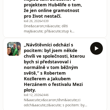
projektem Hub4life o tom,
takov&eacute; situaci vyznat v
že jen online gramotnost
rodinn&eacute;m pr&aacute;vu, jak se
stanovuje v&yacute;živn&eacute;, kdy
pro život nestačí.
lze ž&aacute;dat jeho
kvě 26, 2026
1639
zv&yacute;&scaron;en&iacute; nebo
Dne&scaron;n&iacute; děti
sn&iacute;žen&iacute;
maj&iacute; př&iacute;stup k
obrovsk&eacute;mu množstv&iacute;
informac&iacute;, pohybuj&iacute; se
„Návštěvníci odchází s
jistě v online světě a
pocitem: byl jsem někde
technologi&iacute;ch, ale často jim
chvíli ve společnosti, kterou
chyb&iacute; dovednosti pro
bych si představoval i
každodenn&iacute;
normálně v tom běžným
re&aacute;ln&yacute; život. HUB4LIFE
na to reaguje prostřednictv&iacute;m
světě,“ s Robertem
neform&aacute;ln&iacute;ho
Kozllerem a Jakubem
vzděl&aacute;v&aacute;n&iacute;,
Herzánem o festivalu Mezi
kter&eacute; rozv&iacute;j&iacute;
ploty.
kvě 12, 2026
2446
N&aacute;v&scaron;těvn&iacute;ci
odch&aacute;z&iacute; s pocitem: byl