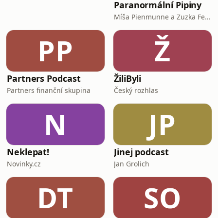
Paranormální Pipiny
Míša Pienmunne a Zuzka Fejfarová
PP
Ž
Partners Podcast
ŽiliByli
Partners finanční skupina
Český rozhlas
N
JP
Neklepat!
Jinej podcast
Novinky.cz
Jan Grolich
DT
SO