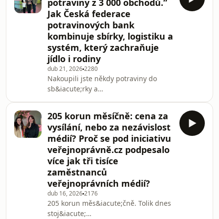
potraviny z 3 000 obchodů.“
autismem skutečně představit, jak
Jak Česká federace
lid&eacute; na spektru
potravinových bank
vn&iacute;maj&iacute; svět a proč
kombinuje sbírky, logistiku a
kolem diagn&oacute;zy st&aacute;le
přetrv&aacute;v&aacute; tolik
systém, který zachraňuje
m&yacute;tů? V nov&eacute;m
jídlo i rodiny
d&iacute;le podcastu Dobro skladem
dub 21, 2026
2280
se
Nakoupili jste někdy potraviny do
sb&iacute;rky a
přem&yacute;&scaron;leli, kam
vlastně d&aacute;l putuj&iacute;? Kdo
205 korun měsíčně: cena za
rozhoduje o tom, kdo pomoc dostane?
vysílání, nebo za nezávislost
A může potravinov&aacute; pomoc lidi
médií? Proč se pod iniciativu
&bdquo;udržovat v
veřejnoprávně.cz podpesalo
z&aacute;vislosti&ldquo;, nebo jim jen
více jak tři tisíce
pom&aacute;h&aacute; překlenout
nejtěž&scaron;&iacute;
zaměstnanců
obdob&iacute;?V nov&eacute; epizodě
veřejnoprávních médií?
podcastu Dobro skladem si
dub 16, 2026
2176
moder&aacute;torka Petra Květov&aac
205 korun měs&iacute;čně. Tolik dnes
stoj&iacute;