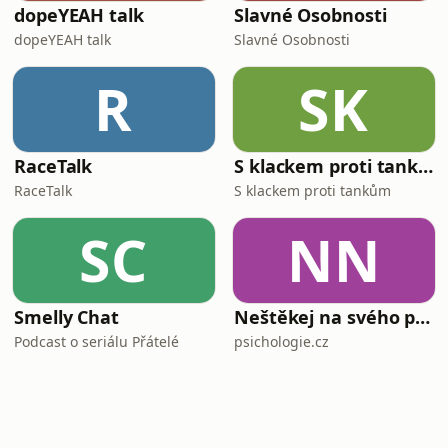
dopeYEAH talk
Slavné Osobnosti
dopeYEAH talk
Slavné Osobnosti
R
SK
RaceTalk
S klackem proti tankům
RaceTalk
S klackem proti tankům
SC
NN
Smelly Chat
Neštěkej na svého psa
Podcast o seriálu Přátelé
psichologie.cz