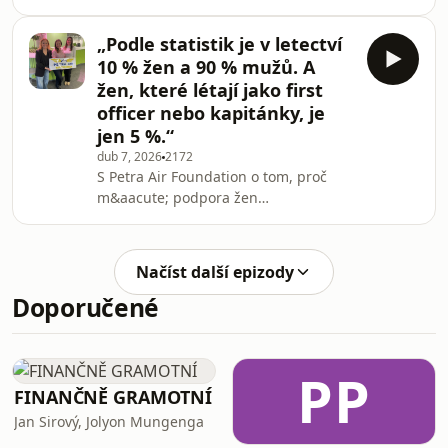
koncesion&aacute;řsk&eacute;
poplatky za televizi a rozhlas. Je to
„Podle statistik je v letectví
moc, nebo m&aacute;lo? A je to vůbec
10 % žen a 90 % mužů. A
ta spr&aacute;vn&aacute;
žen, které létají jako first
ot&aacute;zka &ndash; nebo jde
officer nebo kapitánky, je
sp&iacute;&scaron; o svobodu slova a
jen 5 %.“
o to, kam směřujeme?
Bl&iacute;ž&iacute;me se cestě,
dub 7, 2026
2172
S Petra Air Foundation o tom, proč
kterou dnes vid&iacute;me u
m&aacute; podpora žen
na&scaron;ich slovensk&yacute;ch
v&yacute;znam pro cel&yacute;
sousedů? Do debaty nově
obor.See omnystudio.com/listener for
vstupuj&iacute;
privacy information.
Načíst další epizody
Doporučené
PP
FINANČNĚ GRAMOTNÍ
Jan Sirový, Jolyon Mungenga