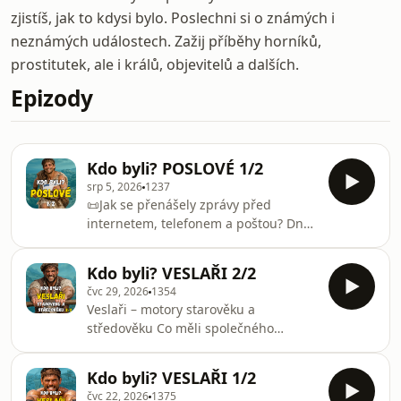
zjistíš, jak to kdysi bylo. Poslechni si o známých i
neznámých událostech. Zažij příběhy horníků,
prostitutek, ale i králů, objevitelů a dalších.
Epizody
Kdo byli? POSLOVÉ 1/2
srp 5, 2026
1237
📜Jak se přenášely zprávy před
internetem, telefonem a poštou? Dnes
stačí několik sekund a zpráva obletí
celý svět. Ale jak spolu lidé
Kdo byli? VESLAŘI 2/2
komunikovali po většinu historie, kdy
čvc 29, 2026
1354
neexistovaly telefony, internet ani
Veslaři – motory starověku a
moderní pošta? 📌Baví tě Kronika
středověku Co měli společného
světa? Rozesmála tě? Víš díky ní něco
řekové, vikingští nájezdníci a Miguel
nového? Pokud chceš podpořit, co
de Cervantes? Všichni se v určité fázi
dělám, a zároveň něco dostat navíc,
Kdo byli? VESLAŘI 1/2
svého života svezli na lodi, kterou
mrkni na HeroHero. Čekají tě extra
čvc 22, 2026
1375