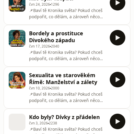
témata a další obsah. HeroHero
Instagram:
čvn 24, 2026
1296
Kronika světa najdeš zde:
https://www.instagram.com/kronikasveta
📌Baví tě Kronika světa? Pokud chceš
https://herohero.co/kronikasveta/subscribe
Lovc
podpořit, co dělám, a zároveň něco
Na virtuální kafe mě můžete pozvat
dostat navíc, mrkni na HeroHero.
zde: https://coff.ee/kronikasveta
Čekají tě extra epizody, bonusová
Instagram:
Bordely a prostituce
témata a další obsah. HeroHero
https://www.instagram.com/kronikasveta
Divokého západu
Kronika světa najdeš zde:
KLEPAČI: Jak se vstávalo do práce, než
čvn 17, 2026
2040
https://herohero.co/kronikasveta/subscribe
exis
📌Baví tě Kronika světa? Pokud chceš
Na virtuální kafe mě můžete pozvat
podpořit, co dělám, a zároveň něco
zde: https://coff.ee/kronikasveta
dostat navíc, mrkni na HeroHero.
Instagram:
Čekají tě extra epizody, bonusová
https://www.instagram.com/kronikasveta
Sexualita ve starověkém
témata a další obsah. HeroHero
KLEPAČI: Jak se vstávalo do práce, než
Římě: Manželství a zálety
Kronika světa najdeš zde:
exis
čvn 10, 2026
2000
https://herohero.co/kronikasveta/subscribe
📌Baví tě Kronika světa? Pokud chceš
Na virtuální kafe mě můžete pozvat
podpořit, co dělám, a zároveň něco
zde: https://coff.ee/kronikasveta
dostat navíc, mrkni na HeroHero.
Instagram:
Čekají tě extra epizody, bonusová
https://www.instagram.com/kronikasveta
Kdo byly? Dívky z přádelen
témata a další obsah. HeroHero
MALOVANÉ DÁMY A POŠPINĚNÉ
čvn 3, 2026
2238
Kronika světa najdeš zde:
HOLUBICE — Bordel
📌Baví tě Kronika světa? Pokud chceš
https://herohero.co/kronikasveta/subscribe