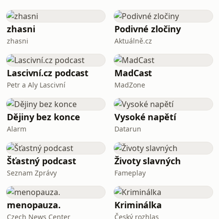
https://www.podcastroku.cz/#hlasovani
Na virtuální kafe mě můžete pozvat
zde: https://coff.ee/kronikasveta
zhasni
Podivné zločiny
Představte si, že je vám deset let, stojí
zhasni
Aktuálně.cz
Lascivní.cz podcast
MadCast
Petr a Aly Lascivní
MadZone
Dějiny bez konce
Vysoké napětí
Alarm
Datarun
Šťastný podcast
Životy slavných
Seznam Zprávy
Fameplay
menopauza.
Kriminálka
Czech News Center
Český rozhlas