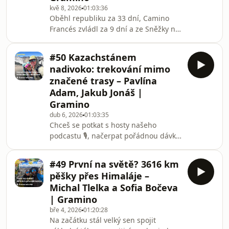
kvě 8, 2026
01:03:36
ambici stát se evropským PCT. 🥾Nikol
Oběhl republiku za 33 dní, Camino
nevyrážela jako ostřílená thru-hikerka.
Francés zvládl za 9 dní a ze Sněžky na
Měla za sebou jen kratší poutě, které
Gerlach mu to trvalo týden — Matěj
se
Švec patří mezi nejlepší české fast-
#50 Kazachstánem
hikery a držitele FKT (Fastest Known
nadivoko: trekování mimo
Time) rekordů. 🏃Hostem 51. dílu
značené trasy – Pavlína
podcastu Život na treku je ultraběžec
Adam, Jakub Jonáš |
a vyznavač rekordně rychlých
Gramino
přechodů, který na cestách hledá
hranice vlastních možností i intenzivní
dub 6, 2026
01:03:35
Chceš se potkat s hosty našeho
emoce.Běh na extrémní vzdálenosti a
podcastu 🎙️, načerpat pořádnou dávku
snaha o nej
know-how i inspirace a užít si víkend
se svou krevní skupinou? 🏕️ Tak to
#49 První na světě? 3616 km
doraž na náš festival Život na treku,
pěšky přes Himaláje –
který se koná 22.–24. května v obci
Michal Tlelka a Sofia Bočeva
Hrádek u Ústí nad Orlicí. 📍 Můžeš se
| Gramino
těšit na našlapané přednášky,
bře 4, 2026
01:20:28
praktické workshopy, skvělé jídlo 🍔,
Na začátku stál velký sen spojit
seznamovačky, soutěže o výbavu v