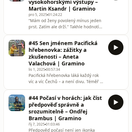
vysokohorskými výstupy –
nejlepších zážitků. Přesně to jsou
Martin Ksandr | Gramino
extrémní závody Adventure Race.Do
pro 5, 2025
01:24:22
nového dílu podcastu Život na treku
“Mám od ženy povolený mínus jeden
přijala pozvání Tereza Rudolfová –
prst. Zatím ale drží.” Takhle hodnotí
multisportovkyně a závodnice tělem i
své osobní riziko při vysokohorských
duší. Od skialpinismu přes
výstupech Martin Ksandr, host tohoto
#45 Sen jménem Pacifická
dílu podcastu Život na treku. Martin
hřebenovka: zážitky a
má za sebou řadu náročných expedic
zkušenosti – Aneta
v nejvyšších horách světa, včetně
Valachová | Gramino
několika úspěšných výstupů na
lis 1, 2025
00:57:34
osmitisícovky. 🏔️ Zároveň je
Pacifická hřebenovka láká každý rok
licencovaný horský průvodce,
víc a víc Čechů – a není divu. Téměř 4
instruktor skalního lezení 🧗 a
300 km divočiny napříč Spojenými
spoluzakladatel brněnské dobr
státy 🇺🇸 nabízí všechno – nekonečné
#44 Počasí v horách: jak číst
výhledy, fyzickou i mentální výzvu,
předpověď správně a
chvíle absolutního klidu i kamarádství
srozumitelně – Ondřej
na celý život. 💛Tenhle díl podcastu
Brambus | Gramino
ale není praktický návod, jak se na
říj 7, 2025
01:03:46
PCT připravit. Je to povídání o tom,
Předpověď počasí není jen ikonka
jaké to doopravdy je – očima letošní