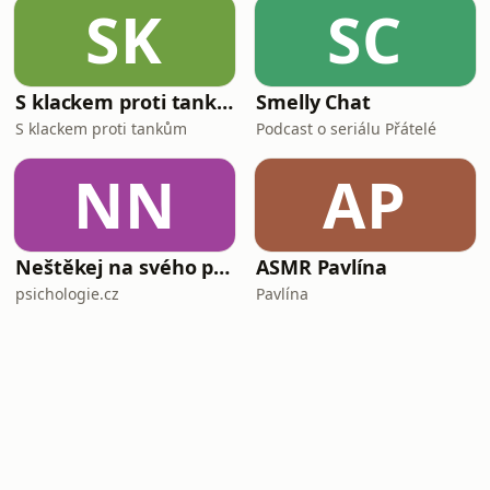
SK
SC
S klackem proti tankům
Smelly Chat
S klackem proti tankům
Podcast o seriálu Přátelé
NN
AP
Neštěkej na svého psa
ASMR Pavlína
psichologie.cz
Pavlína