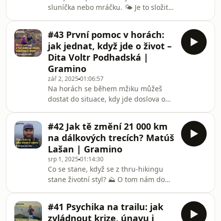
sluníčka nebo mráčku. 🌤️ Je to složitý
absolventky Anety Valachové. S Anet
proces, který stojí na reálných datech,
modelech a jejich správné
#43 První pomoc v horách:
interpretaci. 📝 V horách se podmínky
jak jednat, když jde o život –
mění z minuty na minutu — právě
Dita Voltr Podhadská |
proto je porozumění předpovědi v
Gramino
náročném vysokohorském terénu
zář 2, 2025
01:06:57
kritické, od plánování trasy a vybavení
Na horách se během mžiku můžeš
až po rozhodování v průběhu
dostat do situace, kdy jde doslova o
cesty.Hostem tohoto dílu podcastu
život. 🏔️ Čím víc času v horách trávíš,
Život na treku je meteorolog
tím větší je šance, že se jednou s
#42 Jak tě změní 21 000 km
něčím takovým setkáš. První pomoc v
na dálkových trecích? Matúš
horském prostředí se zásadně liší tím,
Lašan | Gramino
že záchrana nepřijede za pár minut,
srp 1, 2025
01:14:30
ale až za několik hodin nebo dokonce
Co se stane, když se z thru-hikingu
dní. Právě o tom, jak se v těchto
stane životní styl? ⛰️ O tom nám do
chvílích zachovat a co dělat, přišla do
podcastu přišel vyprávět Matúš Lašan
podcastu povídat záchranářka a lekt
– doktor, který sám říká „Dálkovými
#41 Psychika na trailu: jak
přechody se jednou nakazíš – a už ti
zvládnout krize, únavu i
není pomoci.“ Dnes hlavně