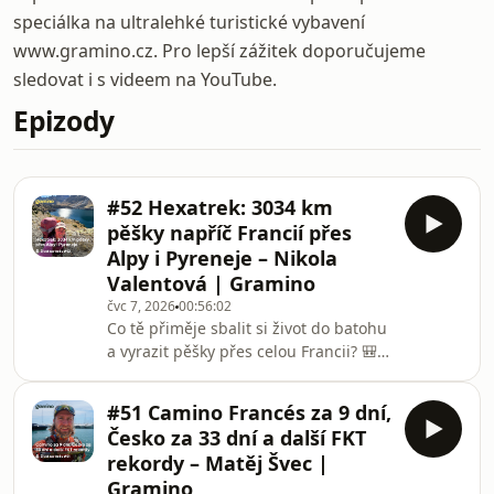
speciálka na ultralehké turistické vybavení
www.gramino.cz. Pro lepší zážitek doporučujeme
sledovat i s videem na YouTube.
Epizody
#52 Hexatrek: 3034 km
pěšky napříč Francií přes
Alpy i Pyreneje – Nikola
Valentová | Gramino
čvc 7, 2026
00:56:02
Co tě přiměje sbalit si život do batohu
a vyrazit pěšky přes celou Francii? 🎒
Na tuhle otázku zná odpověď Nikola
Valentová, pravděpodobně první
#51 Camino Francés za 9 dní,
Češka, která zdolala celý Hexatrek.
Česko za 33 dní a další FKT
Benjaminek mezi dálkovými traily,
rekordy – Matěj Švec |
který měří 3034 km a vede mimo jiné
Gramino
přes hřebeny Alp a Pyrenejí, má