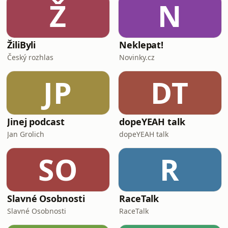
Ž
N
ŽiliByli
Neklepat!
Český rozhlas
Novinky.cz
JP
DT
Jinej podcast
dopeYEAH talk
Jan Grolich
dopeYEAH talk
SO
R
Slavné Osobnosti
RaceTalk
Slavné Osobnosti
RaceTalk