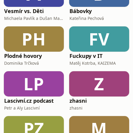
Vesmír vs. Děti
Bábovky
Michaela Pavlík a Dušan Majer
Kateřina Pechová
PH
FV
Plodné hovory
Fuckupy v IT
Dominika Trčková
Matěj Kotrba, KAIZEMA
LP
Z
Lascivní.cz podcast
zhasni
Petr a Aly Lascivní
zhasni
PZ
M