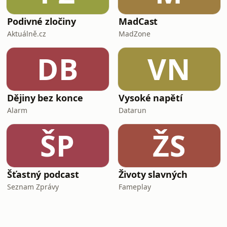
Podivné zločiny
MadCast
Aktuálně.cz
MadZone
DB
VN
Dějiny bez konce
Vysoké napětí
Alarm
Datarun
ŠP
ŽS
Šťastný podcast
Životy slavných
Seznam Zprávy
Fameplay