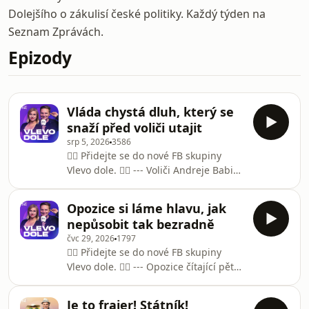
Dolejšího o zákulisí české politiky. Každý týden na
Seznam Zprávách.
Epizody
Vláda chystá dluh, který se
snaží před voliči utajit
srp 5, 2026
3586
👉🏻 Přidejte se do nové FB skupiny
Vlevo dole. 👈🏻 --- Voliči Andreje Babiše
chtějí, aby plnil volební sliby, ale
zároveň nemají rádi velké
Opozice si láme hlavu, jak
zadlužování. Vláda se proto snaží
nepůsobit tak bezradně
plánované dluhy co nejvíc utajit,
čvc 29, 2026
1797
případně se tvářit, že je zase brzy
👉🏻 Přidejte se do nové FB skupiny
vyrovná. Už teď je jasné, že vláda
Vlevo dole. 👈🏻 --- Opozice čítající pět
chystá na příští rok výrazný schodek.
parlamentních stran prožívá
Nic jiného než dluh před voliči co
mimořádně těžké období. Stačí
nejvíc utajit nebo ho alespoň
Je to frajer! Státník!