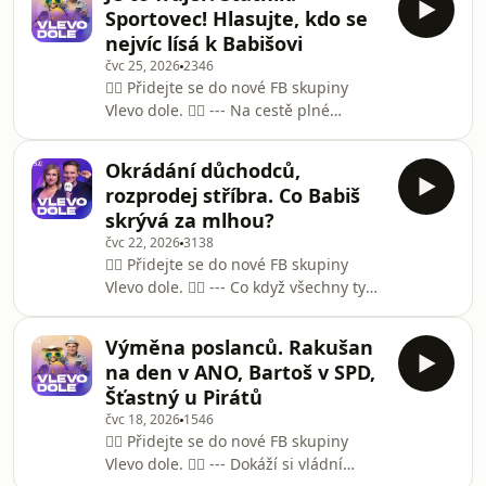
pohled na průzkumy veřejného
nalakovat narůžovo
Sportovec! Hlasujte, kdo se
mínění. Je roztříštěná a slabá. Není
nejvíc lísá k Babišovi
jasné, kdo je její lídr. A hnutí ANO má
čvc 25, 2026
2346
takový náskok, že mu ani nevidí na
👉🏻 Přidejte se do nové FB skupiny
záda. Lídři opozičních stran se snaží
Vlevo dole. 👈🏻 --- Na cestě plné
přijít na to, jak v digitální éře
dobrodružství, vzrušujících střetnutí,
vzdorovat Andreji Babišovi, který je
ale i intrik potká přitažlivý a úspěšný
bezkonkurenčním he
Okrádání důchodců,
muž 6 lidí, z nichž si bude vybírat
rozprodej stříbra. Co Babiš
toho nejsympatičtějšího. Podcast
skrývá za mlhou?
Vlevo dole přichystal letní sérii s
čvc 22, 2026
3138
názvem V p**i celá země. Každý díl se
👉🏻 Přidejte se do nové FB skupiny
zaměří na jednu ze známých reality
Vlevo dole. 👈🏻 --- Co když všechny ty
show. Premiér Andrej Babiš si někdy
přestřelky mezi vládou a prezidentem,
musí připadat jako účastník Růže pro
veškeré provokace Motoristů a další
ne
Výměna poslanců. Rakušan
turkoviny jsou jen úmyslně vytvořenou
na den v ANO, Bartoš v SPD,
mlhou? Hustou tak, že by dala krájet -
Šťastný u Pirátů
a teprve za ní je ukryta skutečná
čvc 18, 2026
1546
Babišova vláda? Má Andrej Babiš
👉🏻 Přidejte se do nové FB skupiny
radši Airbus, nebo obytňák? A
Vlevo dole. 👈🏻 --- Dokáží si vládní
vyplatilo se mu pořídit si glóbus?