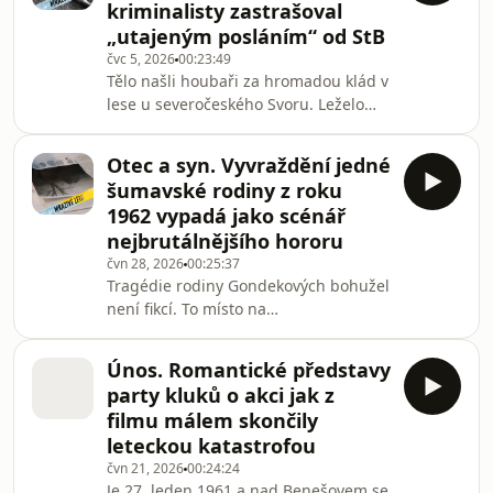
kriminalisty zastrašoval
uznání svých londýnských kolegů…
„utajeným posláním“ od StB
Mrazivé léto na Dvojce vám přináší
čvc 5, 2026
00:23:49
úplně první epizodu z dějin české
Tělo našli houbaři za hromadou klád v
kriminalistiky, která odstartovala
lese u severočeského Svoru. Leželo
fenomén Historie českého
tam tak už druhý týden. Vyšetřování
zločinu.Všechny dí
se ubírá standartními postupy, široce
Otec a syn. Vyvraždění jedné
vedeným, týmovým pátráním. A vede
šumavské rodiny z roku
k cíli. Pravděpodobný pachatel je
1962 vypadá jako scénář
zadržen. Do hry ale vnáší kartu, která
nejbrutálnějšího hororu
vyšetřovatele znejistí… Mrazivé léto na
čvn 28, 2026
00:25:37
Dvojce přináší další skutečný případ z
Tragédie rodiny Gondekových bohužel
Historie českého zločinu, do kterého
není fikcí. To místo na
se doba otiskla až absurdním z
Českokrumlovsku dnes prozrazují jen
zarostlé kamenné základy. V roce 1962
Únos. Romantické představy
tu ale žila velká rodina. Polákovi. Otec
party kluků o akci jak z
Rudolf, vyhlášený rváč, opilec a zloděj,
filmu málem skončily
a jeho 18letý syn Ruda, nejstarší z
leteckou katastrofou
jeho osmi dětí, který se v tátovi viděl a
čvn 21, 2026
00:24:24
udělal by pro něj všechno… Mrazivé
Je 27. leden 1961 a nad Benešovem se