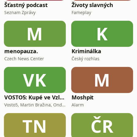
Šťastný podcast
Životy slavných
Seznam Zprávy
Fameplay
M
K
menopauza.
Kriminálka
Czech News Center
Český rozhlas
VK
M
VOSTO5: Kupé ve Vzletu
Moshpit
Vosto5, Martin Bražina, Ondřej Cihlář, Petr Prokop, Ondřej Bauer
Alarm
TN
ČR