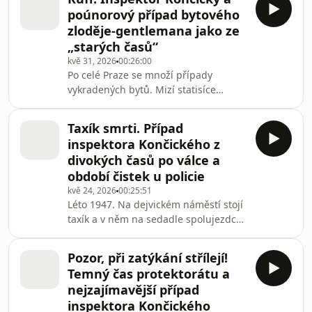
se vyšetřovatelé snažili dokázat
poúnorový případ bytového
dlouhých 16 let. Jde o případ
zloděje-gentlemana jako ze
neuvěřitelně zpackaného vyšetřování,
„starých časů“
na kterém se podepsaly tragické časy
kvě 31, 2026
00:26:00
protektorátu i 50. let minulého století.
Po celé Praze se množí případy
Nakonec v souvislosti s touto vraždou
vykradených bytů. Mizí statisíce
zemře dalších sedm lidí, jeden pes
korun, umělecké předměty, šperky…
Lupič si majitele evidentně dobře
Taxík smrti. Případ
otipoval. Lup vynáší z bytů ve velkých
inspektora Končického z
kufrech, slušně zdraví obyvatele a
divokých časů po válce a
pomáhá matce vynést kočárek nebo
období čistek u policie
stařence s taškami. Jen podoba je
kvě 24, 2026
00:25:51
pokaždé jiná. Jednou zrzavý, jindy
Léto 1947. Na dejvickém náměstí stojí
černovlasý nebo s knírem.
taxík a v něm na sedadle spolujezdce
Kriminalisté stojí na místě, nemají
mrtvý se střelnou ránou v hlavě. Vůz
stopy. A to ještě netuší, že j
je plný otisků, ale daktyloskopický
Pozor, při zatýkání střílejí!
archiv nedokáže žádný ztotožnit.
Temný čas protektorátu a
Policie to nemá lehké. Mezi lidmi je
nejzajímavější případ
stále mnoho zbraní po Němcích.
inspektora Končického
Navíc se policejní sbor „čistí“: mnoho