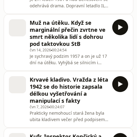
léto na Dvojce připomíná tragický
odehrává drama. Dopravní letadlo IL
případ, kdy despotický a psychopatick
14 plné lidí se kymácí, prudce klesá,
až těsně nad zemí pád vybírá. V
Muž na útěku. Když se
kabině se střílí… Tři kluci ve věku 13–
marginální přečin zvrtne ve
15 let se na akci připravovali několik
smrt několika lidí s dohrou
týdnů. Studovali mapy, typy letadel,
pod taktovkou StB
opakovaně šli do kina na polský film
čvn 14, 2026
00:24:54
Únos, aby odkoukali, „jak na to“. Tento
Je sychravý podzim 1957 a on je už 17
až tragikomický případ si později
dní na útěku. Vyhýbá se silnicím i
československá justice zvolí ja
místům, kde žijí lidé. Jeho cílem je
stodola u osamělého stavení ve
Krvavé kladivo. Vražda z léta
Václavovicích. Dům jeho milenky je na
1942 se do historie zapsala
dohled… Tento případ z 50. let nemá
délkou vyšetřování a
jen dva pachatele. Další viníci ale
manipulací s fakty
předvoláni před soud nebudou. Jsou
čvn 7, 2026
00:24:07
to příslušníci Sboru národní
Prakticky nemohoucí stará žena byla
bezpečnosti. Zanedbali vyšetřování i
ubita kladivem večer před podpisem
ostrahu a nechali hlavního pachatele
závěti. Že je vrahem někdo z rodiny,
dvakrát upr
bylo jisté téměř od začátku. Ale kdo, to
Kufr. Inspektor Končický a