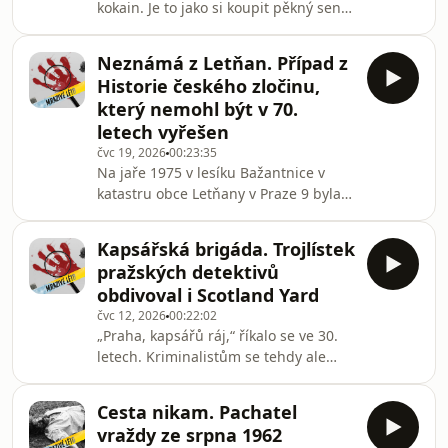
kokain. Je to jako si koupit pěkný sen.“
případu zastřelení reportéra Michala
Mrazivé léto na Dvojce přináší Historii
Velíška v roce 2005, je jedním z dosud
českého zločinu a nástup
nevyřešených „pomní
Neznámá z Letňan. Případ z
„kokainového moru“. Bílý prášek se v
Historie českého zločinu,
roce 1924 stal módou nejen v barech
který nemohl být v 70.
a nevěstincích, ale i v uměleckých a
letech vyřešen
intelektuálních kruzích. Šance se
čvc 19, 2026
00:23:35
chopili překupníci a podloudníci. Jako
Na jaře 1975 v lesíku Bažantnice v
třeba uzenář František Latiňák, který
katastru obce Letňany v Praze 9 byla
našel originální způsob, jak dovážet
nalezena nahá mrtvola ženy v
kokai
pokročilém stadiu rozkladu. Kdo byla
Kapsářská brigáda. Trojlístek
ona zhruba 20letá dívka? Všech sedm
pražských detektivů
vytipovaných žen z evidence
obdivoval i Scotland Yard
pohřešovaných osob bylo postupně
čvc 12, 2026
00:22:02
vyloučeno a fotografie oběti pro
„Praha, kapsářů ráj,“ říkalo se ve 30.
média nebylo možné pořídit. Mrtvá
letech. Kriminalistům se tehdy ale
zůstávala neznámou a trestní stíhání
nakonec podařilo kapsáře z hlavního
bylo koncem roku 1975 přerušeno...
města vypudit. A neměli k tomu žádné
Mrazivé léto na Dvojce uvá
Cesta nikam. Pachatel
sofistikované kamerové systémy. Jen
vraždy ze srpna 1962
oči a postřeh. Vysloužili si za to i