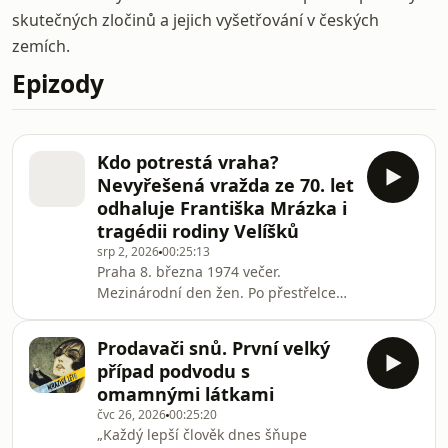
skutečných zločinů a jejich vyšetřování v českých
zemích.
Epizody
Kdo potrestá vraha?
Nevyřešená vražda ze 70. let
odhaluje Františka Mrázka i
tragédii rodiny Velíšků
srp 2, 2026
00:25:13
Praha 8. března 1974 večer.
Mezinárodní den žen. Po přestřelce
během loupežného přepadení pošty
na Těšnově padá k zemi strážmistr Jiří
Prodavači snů. První velký
Velíšek, 24letý otec ročního dítěte…
případ podvodu s
Vyšetřování se neúspěšně táhlo přes
omamnými látkami
12 let. Případ, který ukazuje na
čvc 26, 2026
00:25:20
možného vraha Františka Mrázka a
„Každý lepší člověk dnes šňupe
odhaluje podivnou hru náhody v