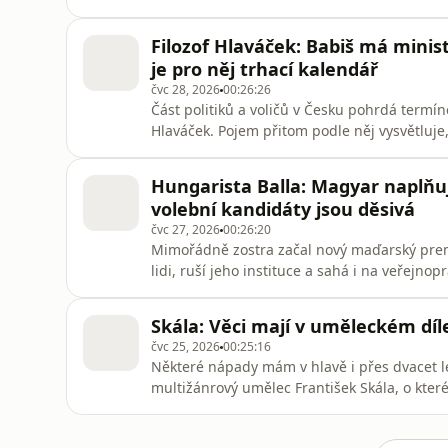
zodpovědné. Ale chápu, proč to vláda kritiz
volby,“ hodnotí v pořadu Osobnost Plus Mir
Filozof Hlaváček: Babiš má minis
a bývalý člen Ná
je pro něj trhací kalendář
čvc 28, 2026
00:26:26
Část politiků a voličů v Česku pohrdá termíne
Hlaváček. Pojem přitom podle něj vysvětluj
zvolená většina vládne bez ohledu na další p
vysvětluje, proč podle něj premiér Andrej B
Hungarista Balla: Magyar naplňuj
neměl ig
volební kandidáty jsou děsivá
čvc 27, 2026
00:26:20
Mimořádně zostra začal nový maďarský prem
lidi, ruší jeho instituce a sahá i na veřejn
poměrně značná a s tímto programem jeho st
Změny ústavy, které omezují funkční období p
Skála: Věci mají v uměleckém díl
„Měly by vyvolávat pom
čvc 25, 2026
00:25:16
Některé nápady mám v hlavě i přes dvacet let
multižánrový umělec František Skála, o které
názvem Veřejný prostor. „V historii dávala v
Byla to reprezentace šlechty a vládců, co vy