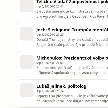
Telička: Vláda? Zodpovědnost poli
film
srp 5, 2026
00:26:41
Evropská unie může kvůli střetu zájmů prem
pro Agrofert, varuje v Osobnosti Plus Pavel 
ANO. Dotace by pak platili čeští občané. A h
přikrývají i koaliční strany, Motoristé a SPD.
Joch: Sledujeme Trumpův mentál
zemi stále s
srp 4, 2026
00:26:20
Donald Trump je mstivý, ale dokáže i odpouš
Spojených států podle něj v případě Íránu da
naplno dojde, že nezvítězí, řekne, že probl
Bude chtít něco snadnějšího, například Kubu,
Michopulos: Prezidentské volby 
Trumpa je
srp 3, 2026
00:26:00
Kabinet Andreje Babiše je první vládou od ro
připomíná spolutvůrce podcastu Kecy a poli
žádné konsensuální politiky, on není schope
deset let a že konečně může neomezeně vládn
Lukáš Jelínek, politolog
mu to umožňuje ze s
srp 1, 2026
00:26:24
&quot;Etika jde stranou. Vše je zaštiťováno
neutuchající práci pro lidi,&quot; komentuj
běžnou politickou diskusí a plíživým přijím