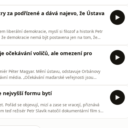
uje, Evidentně se tady dělá příprava na prezidentské
oslav Zámečník, hlavní poradce České bankovní asociace
try za podřízené a dává najevo, že Ústava
m liberální demokracie, myslí si filozof a historik Petr
e, že demokracie nemá být postavena jen na tom, že
ravidla a ústavní zvyklosti. Hlaváček v Osobnosti Plus
abiš (ANO) roztáčí kola destrukce demokracie a proč by
e očekávání voličů, ale omezení pro
iér Péter Magyar. Mění ústavu, odstavuje Orbánovy
oprávní média. „Očekávání maďarské veřejnosti jsou
rana zvítězila,“ připomíná hungarista Petr Balla.
oslanců i premiéra, jsou podle něj ale příliš razantní.
e nejvyšší formu bytí
. Pořád se objevují, mizí a zase se vracejí, přiznává
m teď režisér Petr Slavík natočil dokumentární film s
ládnoucí vrstva – včetně komunistů – peníze na kulturu.
tvořilo umění minulých staletí. Ale co reprezentuje