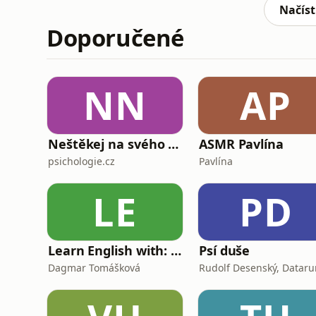
dnešní v
Načíst
Doporučené
NN
AP
Neštěkej na svého psa
ASMR Pavlína
psichologie.cz
Pavlína
LE
PD
Learn English with: My Life and Other Funny Stories
Psí duše
Dagmar Tomášková
Rudolf Desenský, Dataru