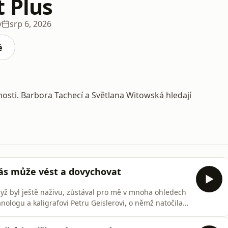
 Plus
y
srp 6, 2026
é
sti. Barbora Tachecí a Světlana Witowská hledají
 vás může vést a dovychovat
Když byl ještě naživu, zůstával pro mě v mnoha ohledech
panologu a kaligrafovi Petru Geislerovi, o němž natočila
a práce na něm a celý ten proces byl strašně krásný,
tiž může dál vést nebo dovychovat,“ přiznává režisérka