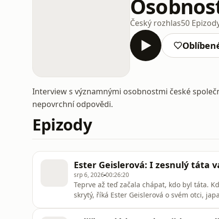
Osobnost
Český rozhlas
50 Epizod
Oblíben
Interview s významnými osobnostmi české společno
nepovrchní odpovědi.
Epizody
Ester Geislerová: I zesnulý táta
srp 6, 2026
00:26:20
Teprve až teď začala chápat, kdo byl táta. 
skrytý, říká Ester Geislerová o svém otci, ja
celovečerní dokument Dvě deci tuše. „Celá t
důležitý a formativní. I zemřelý otec vás to