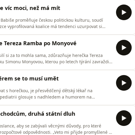
y díly podcastu Osobnost Plus můžete pohodlně
je víc moci, než má mít
 Babiše proměňuje českou politickou kulturu, soudí
úzce vyprofilovaná koalice má tendenci uzurpovat si
á vyhraněnost zároveň vstupuje i do otázek, jako je
 zahraniční nebo bezpečnostní politice,“ vyjmenovává v
uje Tereza Ramba po Monyové
ilí si za to mohla sama, zdůrazňuje herečka Tereza
ku Simonu Monyovou, kterou po letech týrání zavraždil
ek posunulo mé hranice,“ shrnuje v Osobnosti Plus
u a dodává: „Je obtížné, když na vás někdo celý den
oměrem se to musí umět
vat s horečkou, je přesvědčený dětský lékař na
ý pediatrii glosuje s nadhledem a humorem na
 jeho účet sleduje 135 tisíc lidí. „Zvýšená teplota
osti se s ní vypořádat jako dospělák,“ vysvětluje v
ůchodcům, druhá státní dluh
slance, aby se zabývali věcnými důvody, pro které
 rozpočtové odpovědnosti. „Veto mi přijde promyšlené a