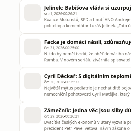
tato témata? Ptá se Barbora Tachecí.Všechn
Jelínek: Babišova vláda si uzurpu
poslouchat v mobilní aplikaci
srp 1, 2026
00:26:21
Koalice Motoristů, SPD a hnutí ANO Andreje
politolog a komentátor Lukáš Jelínek. „Tato 
mnohem více moci, než kolik jí náleží. Ideov
vztah k menšinám, vztah k cizincům, vztah k
Facka je domácí násilí, zdůrazň
Osobnosti Plus. „
čvc 31, 2026
00:25:00
Nikdo by neměl tvrdit, že oběť domácího nás
Ramba. V novém seriálu ztvárnila spisovatel
její partner. „Natáčení Monyové zase o kous
nahrávané na karlovarském filmovém festival
Cyril Děckař: S digitálním tepl
řve, pak jít domů péc
čvc 30, 2026
00:25:32
Největší mýtus pediatrie je nechat dítě bojo
nemocniční pohotovosti Cyril Matějka, kter
Instagramu, kde vystupuje jako Cyril Děckař a
něčemu prospívá, ale dítě nemá takovou možn
Zámečník: Jedna věc jsou sliby d
pořadu Osobnost Plus. (Vysílám
čvc 29, 2026
00:26:21
Dvacítka českých ekonomů v úterý vyzvala po
prezident Petr Pavel vetoval návrh zákona o