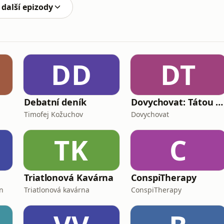
 další epizody
DD
DT
Debatní deník
Dovychovat: Tátou na celý život
Timofej Kožuchov
Dovychovat
TK
C
Triatlonová Kavárna
ConspiTherapy
n
Triatlonová kavárna
ConspiTherapy