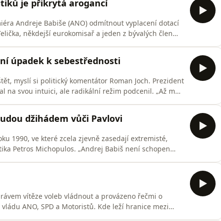
tiků je přikrytá arogancí
iéra Andreje Babiše (ANO) odmítnout vyplacení dotací
Telička, někdejší eurokomisař a jeden z bývalých člen
rozí prý i pokuty. Dění kolem premiéra podle něj
 „Položil bych si otázku, jak je vůbec možné, že v této
ní úpadek k sebestřednosti
tět, myslí si politický komentátor Roman Joch. Prezident
l na svou intuici, ale radikální režim podcenil. „Až mu
ém je vyřešen a zapouzdřen, jakoby na něj zapomene.
“ uvažuje Joch v Osobnosti Plus. Víc než ješitnost
budou džihádem vůči Pavlovi
ku 1990, ve které zcela zjevně zasedají extremisté,
tika Petros Michopulos. „Andrej Babiš není schopen
n žádných ústupků. Má dneska pocit, že na to čekal
out, jak se mu líbí. A konstelace, kterou má ve vládě,
 právem vítěze voleb vládnout a provázeno řečmi o
e vládu ANO, SPD a Motoristů. Kde leží hranice mezi
áním extremismu? A proč opozice selhává v reakci na