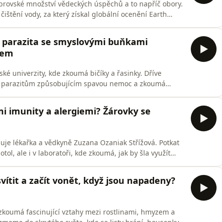
brovské množství vědeckých úspěchů a to napříč obory.
štění vody, za který získal globální ocenění Earth
 pro středoškoláky. Jak si vybírá témata, kterým se
vě biomedicínské inženýrství na Imperial College
o parazita se smyslovými buňkami
lem
ké univerzity, kde zkoumá bičíky a řasinky. Dříve
je parazitům způsobujícím spavou nemoc a zkoumá
ejich funkce. Ve volném čase se věnuje popularizaci vědy –
ýden ve vědě pro projekt Vědátor.Všechny díly podcastu
i imunity a alergiemi? Žárovky se
uje lékařka a vědkyně Zuzana Ozaniak Střížová. Potkat
tol, ale i v laboratoři, kde zkoumá, jak by šla využít
ly podcastu Žárovky můžete pohodlně poslouchat v
iOS nebo na webu mujRozhlas.cz.
svítit a začít vonět, když jsou napadeny?
koumá fascinující vztahy mezi rostlinami, hmyzem a