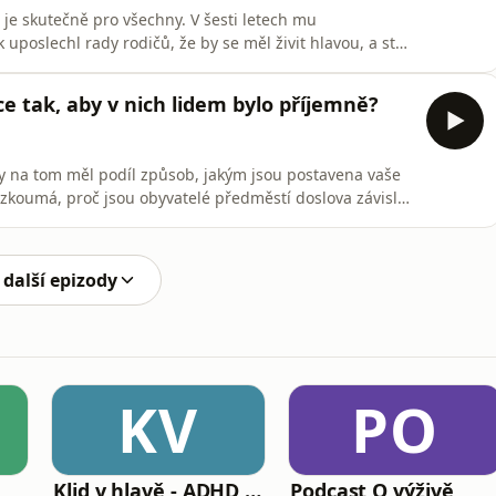
je skutečně pro všechny. V šesti letech mu
k uposlechl rady rodičů, že by se měl živit hlavou, a stal
ím, kdy na počítači teoreticky navrhuje nová léčiva
kým pracovištěm“ je Ústav organické chemie a
e tak, aby v nich lidem bylo příjemně?
by na tom měl podíl způsob, jakým jsou postavena vaše
zkoumá, proč jsou obyvatelé předměstí doslova závislí
e hledat odpověď na otázku, jestli to jde změnit tím,
i na dosah pěšky. A které město má nejlepší kombinaci
 další epizody
KV
PO
Klid v hlavě - ADHD podcast
Podcast O výživě