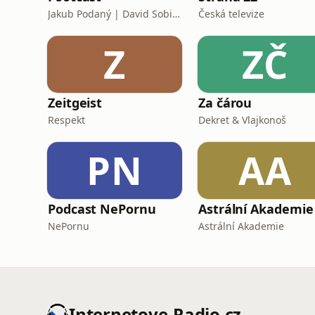
Jakub Podaný | David Sobišek
Česká televize
Z
ZČ
Zeitgeist
Za čárou
Respekt
Dekret & Vlajkonoš
PN
AA
Podcast NePornu
Astrální Akademie
NePornu
Astrální Akademie
Internetove-Radio.cz