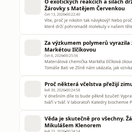
O exotických reakcích a silách d
nebo na webu mujRozhlas.cz.
Žárovky s Matějem Červenkou
čvn 13, 2026
00:22:40
Víte, proč je nikotin tak návykový? Nebo pr
které drží pohromadě molekuly v našem těle
Červenka tyhle exotické síly zkoumá. V téhl
reakcích, ale i o surfingu nebo o tom, jaké t
Za výzkumem polymerů vyrazila z
podcastu Žárovky
Markétou Ilčíkovou
čvn 6, 2026
00:25:56
Materiálová chemička Markéta Ilčíková zkou
Tomáše Bati ve Zlíně nám ukázala, jak vznika
podcastu Žárovky můžete pohodlně poslouch
nebo na webu mujRozhlas.cz.
Proč některá včelstva přežijí zim
kvě 30, 2026
00:24:58
V dnešním díle to bude pěkně bzučet! Vyprav
tváří v tvář. V laboratoři Katedry biochemie
se starají vědci a vědkyně také o živé včely.
která se rozhodla zasvětit svůj výzkum otázce
Věda je skutečně pro všechny. 
Mikulášem Klenorem
kvě 23, 2026
00:24:14