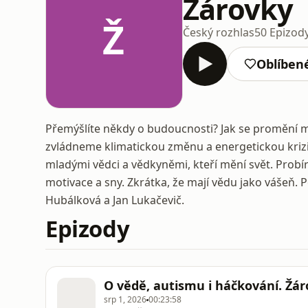
Žárovky
Ž
Český rozhlas
50 Epizod
Oblíben
Přemýšlíte někdy o budoucnosti? Jak se promění me
zvládneme klimatickou změnu a energetickou krizi
mladými vědci a vědkyněmi, kteří mění svět. Probír
motivace a sny. Zkrátka, že mají vědu jako vášeň. 
Hubálková a Jan Lukačevič.
Epizody
O vědě, autismu i háčkování. 
srp 1, 2026
00:23:58