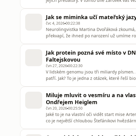
jejich predátory. V tomto díle Žárovek vás v
útočí a ptáci hrají klíčovou roli v rovnováze
kamerových systémů, terénních experimentů i
Jak se miminka učí mateřský jaz
běžně skryto.Všechny
čvc 4, 2026
00:22:38
Neurolingvistka Martina Dvořáková zkoumá, 
překvapí, že ihned po narození už umíme rozli
parník a perník.Všechny díly podcastu Žáro
mujRozhlas pro Android a iOS nebo na web
Jak protein pozná své místo v D
Faltejskovou
čvn 27, 2026
00:22:30
V lidském genomu jsou tři miliardy písmen.
patří. Jak? To je jedna z otázek, které řeší 
počítačové vědy. Kateřina Balážová Faltejs
věd a Ústavu lékařské biochemie a laboratorní
Miluje mluvit o vesmíru a na vlast
které z ob
Ondřejem Heiglem
čvn 20, 2026
00:25:50
Jaké to je na vlastní oči vidět start mise A
co je největší chloubou Štefánikovi hvězdá
povídala s popularizátorem vesmíru a bud
podcastu Žárovky můžete pohodlně poslouch