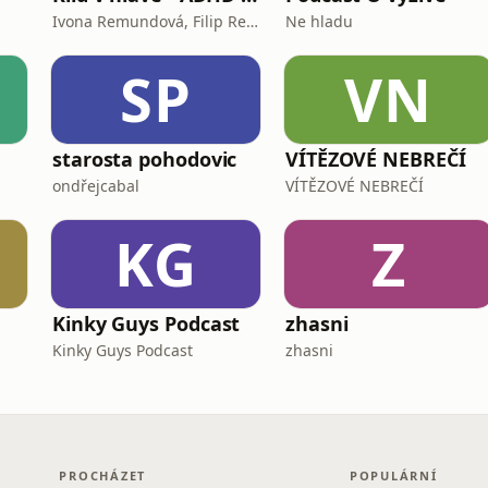
Ivona Remundová, Filip Remunda
Ne hladu
SP
VN
starosta pohodovic
VÍTĚZOVÉ NEBREČÍ
ondřejcabal
VÍTĚZOVÉ NEBREČÍ
KG
Z
Kinky Guys Podcast
zhasni
Kinky Guys Podcast
zhasni
PROCHÁZET
POPULÁRNÍ