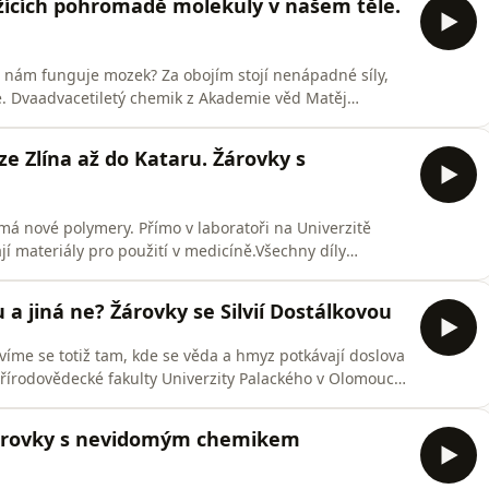
ržících pohromadě molekuly v našem těle.
oč nám funguje mozek? Za obojím stojí nenápadné síly,
. Dvaadvacetiletý chemik z Akademie věd Matěj
e epizodě Žárovek se bude mluvit nejen o exotických
o je mít přítelkyni jako kolegyni ve výzkumu.Všechny díly
e Zlína až do Kataru. Žárovky s
má nové polymery. Přímo v laboratoři na Univerzitě
jí materiály pro použití v medicíně.Všechny díly
at v mobilní aplikaci mujRozhlas pro Android a iOS
u a jiná ne? Žárovky se Silvií Dostálkovou
íme se totiž tam, kde se věda a hmyz potkávají doslova
 Přírodovědecké fakulty Univerzity Palackého v Olomouci
 A právě tady pracuje Silvie Dostálková. Biochemička,
, o které si většina z nás nikdy neuvažovala: jak vlastně
Žárovky s nevidomým chemikem