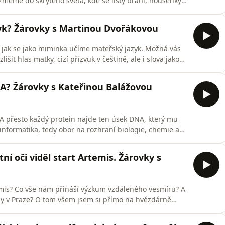
ezmeme do skrytého světa, kde se listy brání, housenky
 celých ekosystémů. Dozvíte se, jak vědci pomocí
 umělé inteligence odhalují to, co je lidským očím
yk? Žárovky s Martinou Dvořákovou
jak se jako miminka učíme mateřský jazyk. Možná vás
šit hlas matky, cizí přízvuk v češtině, ale i slova jako
vky můžete pohodlně poslouchat v mobilní aplikaci
u mujRozhlas.cz.
NA? Žárovky s Kateřinou Balážovou
 A přesto každý protein najde ten úsek DNA, který mu
bioinformatika, tedy obor na rozhraní biologie, chemie a
ková z Ústavu organické chemie a biochemie Akademie
 diagnostiky 1. lékařské fakulty UK vyvíjí algoritmy,
ní oči viděl start Artemis. Žárovky s
rtemis? Co vše nám přináší výzkum vzdáleného vesmíru? A
rny v Praze? O tom všem jsem si přímo na hvězdárně
oucím novinářem Ondřejem Heiglem. Všechny díly
at v mobilní aplikaci mujRozhlas pro Android a iOS