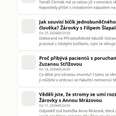
Tomáš Čermák má za sebou již v osmnácti o
Naposledy přišel s inovativním nápadem na či
Prize. To je něco jako ekologická „nobelovka“
věnuje? Proč si pro další studium zvolil prá
Jak souvisí bičík jednobuněčnéh
London? Jak svým pří
člověka? Žárovky s Filipem Šlapa
čvc 25, 2026
00:25:50
Doktorand na Přírodovědecké fakultě Ostravs
pracoval s lidskými buňkami, nyní se věnu
proteiny, které bičíky utvářejí a ovlivňují j
píše články a komentuje novinky v pořadu T
Proč přibývá pacientů s porucham
Žárovky můžete po
Zuzanou Střížovou
čvc 18, 2026
00:26:00
Co dělat pro zdravou imunitu? I tomu se věn
ji můžete v ordinaci ve Fakultní nemocnici Mo
imunoterapie pro léčbu rakoviny.Všechny dí
mobilní aplikaci mujRozhlas pro Android a 
Věděli jste, že stromy se umí roz
Žárovky s Annou Mrázovou
čvc 11, 2026
00:24:50
Odpověď zná bioložka Anna Mrázová, která z