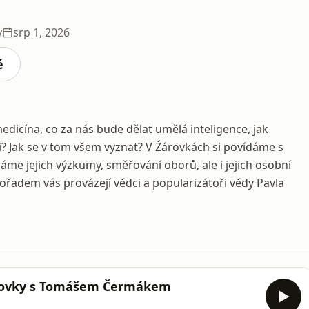
y
srp 1, 2026
é
dicína, co za nás bude dělat umělá inteligence, jak
? Jak se v tom všem vyznat? V Žárovkách si povídáme s
áme jejich výzkumy, směřování oborů, ale i jejich osobní
Pořadem vás provázejí vědci a popularizátoři vědy Pavla
Žárovky s Tomášem Čermákem