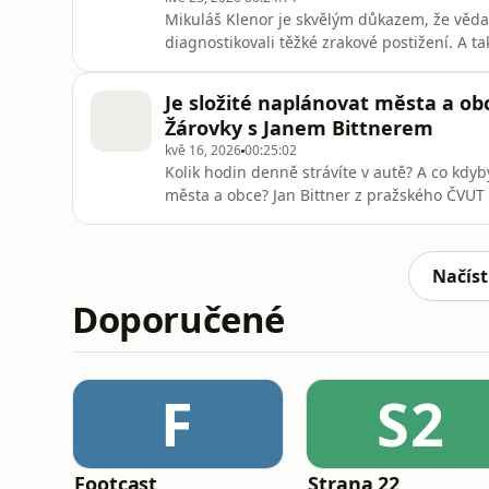
Mikuláš Klenor je skvělým důkazem, že věda 
diagnostikovali těžké zrakové postižení. A ta
se vědcem. Zabývá se molekulovým modelován
nebo zkoumá chování molekul. Jeho „domovs
Je složité naplánovat města a obc
biochemie Akademie věd ČR v pr
Žárovky s Janem Bittnerem
kvě 16, 2026
00:25:02
Kolik hodin denně strávíte v autě? A co kdy
města a obce? Jan Bittner z pražského ČVUT 
na svých autech. V tomto dílu Žárovek budem
že jim postavíte školu, obchod nebo ordinac
městské hrom
Načíst
Doporučené
F
S2
Footcast
Strana 22