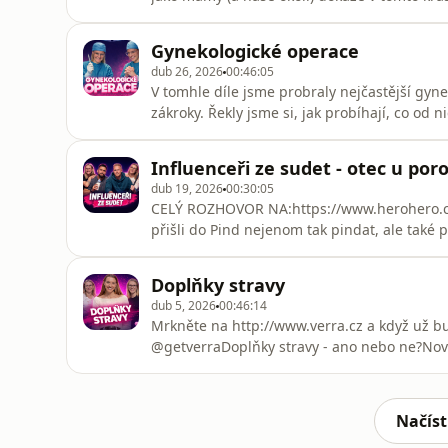
pracující matky, děti v restauracích nebo l
odpustí… 😄Hostem byla Lenka, kterou můžet
Gynekologické operace
jsou vaše největší triggery v m
dub 26, 2026
00:46:05
V tomhle díle jsme probraly nejčastější gyn
zákroky. Řekly jsme si, jak probíhají, co od n
Byla jsi někdy na gynekologické operaci?Jak j
intimní situaci?Napiš nám do komentářů – z
Influenceři ze sudet - otec u por
dub 19, 2026
00:30:05
CELÝ ROZHOVOR NA:https://www.herohero.co
přišli do Pind nejenom tak pindat, ale také p
nebo ve třiceti, jaký to je být u porodu a tak
tým hokej nebo fotbal?⁉️JAKOU VÝZVU PRO 
Doplňky stravy
dub 5, 2026
00:46:14
Mrkněte na http://www.verra.cz a když už b
@getverraDoplňky stravy - ano nebo ne?Novej 
stravy s Veronikou Moravec, zakladatelkou fi
jestli jen vyhazujete peníze za hezky zabalen
kolagen i to, jak p
Načíst