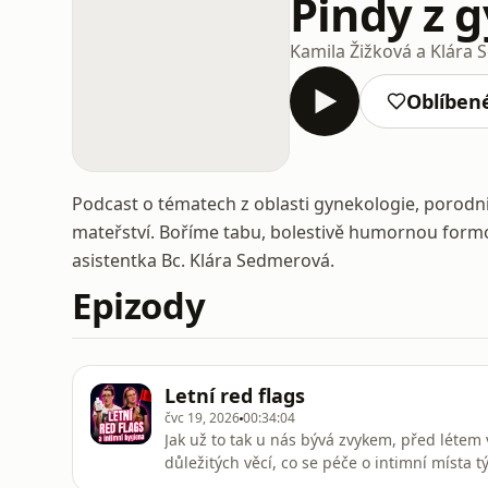
Pindy z 
Kamila Žižková a Klára
Oblíben
Podcast o tématech z oblasti gynekologie, porodnic
mateřství. Boříme tabu, bolestivě humornou form
asistentka Bc. Klára Sedmerová.
Epizody
Letní red flags
čvc 19, 2026
00:34:04
Jak už to tak u nás bývá zvykem, před léte
důležitých věcí, co se péče o intimní místa 
Jako třeba se jít vyčůrat po styku a tak.Sp