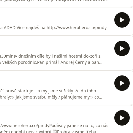
ma ADHD Více najdeš na http://www.herohero.co/pindy
h30min)V dnešním díle byli našimi hostmi doktoři z
ky velkých porodnic.Pan primář Andrej Černý a pan
rých se nemluví.Jaké jsou výhody a nevýhody velkých
ěje naše porodnictví a obecně péče o matku a dítě?
“ právě startuje… a my jsme si řekly, že do toho
ebraly:✨ jak jsme svatbu měly / plánujeme my✨ co
svatební tradice (a že je to někdy fakt bizár 😅)✨
t hlavou)✨ a taky vaše zpovědi, který dokazujou, že
www.herohero.co/pindyPodívaly jsme se na to, co nás
sném období nejvíc vytočit 🤯Probraly jsme třeba