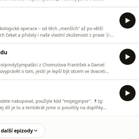
egendární nevyžádané rady, který si prostě málokdo
e znát z IG profilu @_lenka_holkazkanclu_ 🤍👉 Jaký
ekologické operace – od těch „menších“ až po větší
ich čekat a přidaly i naše vlastní zkušenosti z praxe 🩺👉
si to vnímala ty?Změnila bys něco?A jak se cítíš v tak
ajímá nás váš pohled 💬
odu
/pindySympaťáci z Chomutova František a Daniel
ovyprávět o tom, jestli je lepší být otcem ve dvaceti
é objasňují svůj vztah a svou influencerskou cestu!Jsi
KLUKY VYMYSLÍTE?Na ig @frantisek.daniel #sebav
udete nakupovat, použijte kód “mojegynpor”. 💊Ig:
díl je tu a tentokrát jsme si posvítily na doplňky
rmy Verra. Řešíme, jestli a kdy to má fakt smysl, nebo
ý kapsle. Probraly jsme hořčík, kyselinu listovou,
 další epizody