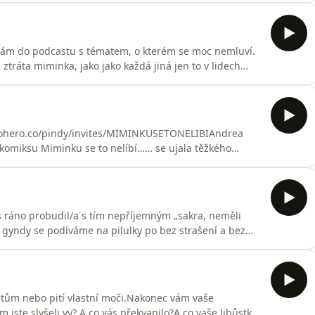
 nám do podcastu s tématem, o kterém se moc nemluví.
 ztráta miminka, jako jako každá jiná jen to v lidech
se to řeší a jak se cítí žena, která jej prodělala se
? Dejte nám vědět váš příběh 💓
ohero.co/pindy/invites/MIMINKUSETONELIBIAndrea
 komiksu Miminku se to nelíbí…… se ujala těžkého
tevřeně mluví o tom, jak jsou stále přehlížena práva
co si dát pozor nebo na koho se v případě podezření na
 ráno probudil/a s tím nepříjemným „sakra, neměli
 gyndy se podíváme na pilulky po bez strašení a bez
 mají ještě smysl, kdy už moc ne, jak fungují a co dělat,
 srdce – ať už se chráníte jakkoliv, občas se něco
dnětům nebo pití vlastní moči.Nakonec vám vaše
jste slyšeli vy? A co vás překvapilo?A co vaše libůstky?