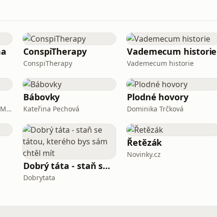
na
ConspiTherapy
Vademecum historie
ConspiTherapy
Vademecum historie
Bábovky
Plodné hovory
Michaela Pavlík a Dušan Majer
Kateřina Pechová
Dominika Trčková
Řetězák
Novinky.cz
Dobrý táta - staň se tátou, kterého bys sám chtěl mít
Dobrytata