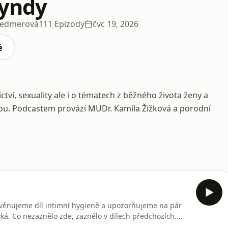
gyndy
 Sedmerová
111 Epizody
čvc 19, 2026
é
tví, sexuality ale i o tématech z běžného života ženy a
ou. Podcastem provází MUDr. Kamila Žižková a porodní
m věnujeme díl intimní hygieně a upozorňujeme na pár
týká. Co nezaznělo zde, zaznělo v dílech předchozích.
onzorem dílu: SebaMed