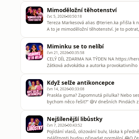
Mimoděložní těhotenství
čvc 5, 2026
00:50:18
Tereza Markesová alias @terien.ka přišla k
A to je mimoděložní těhotenství. Je to potrat,
neevokuje stejné emoce. Co to vlastně je, jak 
dovíte v dnešním díle.Máte s ním zkušenost
Miminku se to nelíbí
čvn 21, 2026
00:35:58
CELÝ DÍL ZDARMA NA TÝDEN NA https://her
Zátková advokátka a autorka provokativního
tématu, které se nás bezprostředně dotýká.O
žen nebo obou rodičů v porodnici. Radí, na 
Když selže antikoncepce
pochybení obrátit.Tímto rozho
čvn 14, 2026
00:33:08
Praskla guma? Zapomnutá pilulka? Nebo ses
bychom něco řešit?“ 😅V dnešních Pindách z
mýtů. Řekneme si, jaké možnosti existují, kdy
když vaše antikoncepce selže.Protože ruku na
Nejšílenější libůstky
pokazí. A je lepší
čvn 7, 2026
00:43:52
Pojídání vlasů, olizování bulv, láska k pře
zvláštnosti budou připadat normální 😂O čem 