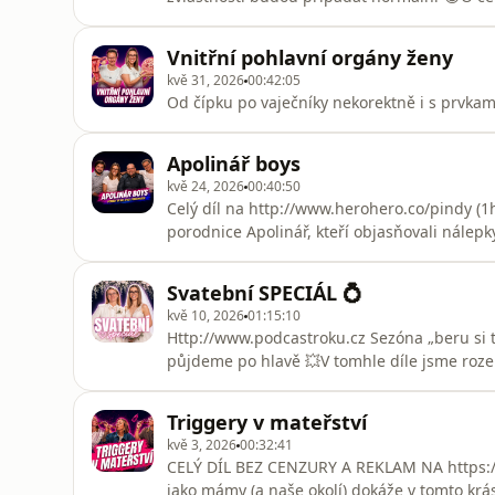
Dejte nám vědět!
Vnitřní pohlavní orgány ženy
kvě 31, 2026
00:42:05
Od čípku po vaječníky nekorektně i s prvka
Apolinář boys
kvě 24, 2026
00:40:50
Celý díl na http://www.herohero.co/pindy (1
porodnice Apolinář, kteří objasňovali nálep
doktor Jan Přáda otevřeně o tématech, o kte
porodnic? Jak se rodili před sto lety?Kam sp
Svatební SPECIÁL 💍
Užijte si dnešní dlouhý
kvě 10, 2026
01:15:10
Http://www.podcastroku.cz Sezóna „beru si tě
půjdeme po hlavě 💥V tomhle díle jsme roz
bychom (ne)udělaly znovu✨ světové vs. české 
největší svatební TRAPASY (ano, budeš krouti
Triggery v mateřství
svatba může být nejen dream
kvě 3, 2026
00:32:41
CELÝ DÍL BEZ CENZURY A REKLAM NA https://
jako mámy (a naše okolí) dokáže v tomto krá