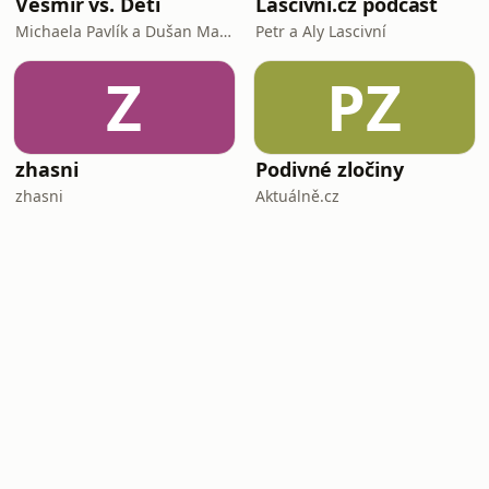
Vesmír vs. Děti
Lascivní.cz podcast
Michaela Pavlík a Dušan Majer
Petr a Aly Lascivní
Z
PZ
zhasni
Podivné zločiny
zhasni
Aktuálně.cz