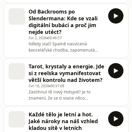
konečně ví, co dělá. Jenže pak přijde
pos
daňové přiznání, rozbitý bojler,
Od Backrooms po
nutnost objednat se k doktorovi nebo
Slendermana: Kde se vzali
píchlá pneumatika a ukáže se, že
digitální bubáci a proč jim
žádné velké prozření nenastalo. Spíš
nejde utéct?
improvizujeme a vyhlížíme někoho
čvc 2, 2026
00:46:57
kompetentnějšího. Někoho, kdo už je
Někdy stačí špatně nasvícená
Adult Pro Max. Kdy se člověk začne
kancelářská chodba, zapomenutá
cítit opravdu dospěle? A přijde ten
počítačová hra nebo video, které
moment vůbec?Všechny
vypadá, jako by ho nikdo neměl najít.
Tarot, krystaly a energie. Jde
Creepypasty proměnily internet v
si z reelska vymanifestovat
místo, kde se rodí nové lidové
větší kontrolu nad životem?
legendy. Psát je může kdokoli, šíří se
čvn 18, 2026
00:37:08
samy a patří tak trochu všem a
Zastihnul tě nový Hotspot? Je to
nikomu zároveň. Nový díl Hotspotu se
znamení, že se ti stane něco
ptá, proč si internet vyrábí vlastní
báječného! Na sítích se čím dál víc
digitální příšery a jak se z
objevují trendy, které pracují s
anonymního příspěvku na 4chanu s
Každé tělo je letní a hot.
manifestacemi, tarotem, energiemi
Jaké nároky na náš vzhled
nebo léčivými krystaly. Jak tyto
kladou sítě v letních
praktiky takzvané alternativní