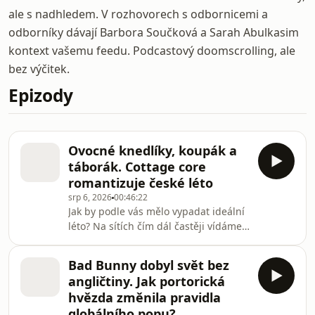
ale s nadhledem. V rozhovorech s odbornicemi a
odborníky dávají Barbora Součková a Sarah Abulkasim
kontext vašemu feedu. Podcastový doomscrolling, ale
bez výčitek.
Epizody
Ovocné knedlíky, koupák a
táborák. Cottage core
romantizuje české léto
srp 6, 2026
00:46:22
Jak by podle vás mělo vypadat ideální
léto? Na sítích čím dál častěji vídáme,
že pro spoustu lidí by se mělo
odehrávat v typicky českých kulisách –
Bad Bunny dobyl svět bez
u babičky na chalupě, s ovocnými
angličtiny. Jak portorická
knedlíky nebo na koupališti.
hvězda změnila pravidla
Instagramová estetika cottage coru a
globálního popu?
czech summer coru ale letní měsíce