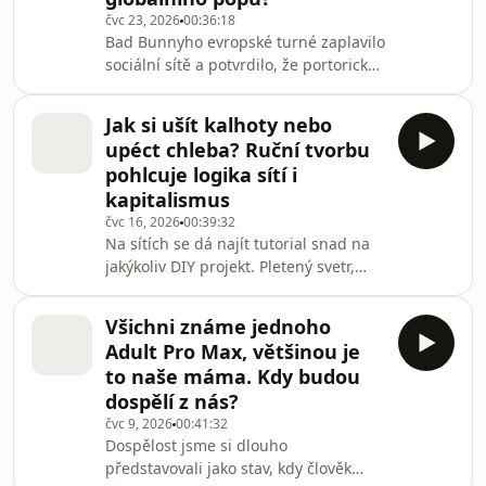
čvc 23, 2026
00:36:18
úspěšně idealizuje a vytěsňuje z nich
Bad Bunnyho evropské turné zaplavilo
mnoho zásadního.Všechny díly
sociální sítě a potvrdilo, že portorický
podcastu Hotspot můžete pohodlně
rapper a zpěvák patří k největším
poslouchat v mobil
popovým hvězdám současnosti. Jeho
Jak si ušít kalhoty nebo
globální úspěch přitom nestojí na
upéct chleba? Ruční tvorbu
přijetí pravidel anglofonního
pohlcuje logika sítí i
mainstreamu, ale na španělštině,
kapitalismus
portorické identitě a otevřeně
čvc 16, 2026
00:39:32
politické tvorbě. Nový díl Hotspotu
Na sítích se dá najít tutorial snad na
zkoumá, proč právě tahle
jakýkoliv DIY projekt. Pletený svetr,
neústupnost oslovila celý svět.Všechny
oprava komody nebo návod na nové
díly podcastu Hotspot může
kalhoty na Youtube, Pinterestu nebo
Všichni známe jednoho
TikToku najdeme inspiraci snad na
Adult Pro Max, většinou je
cokoliv. Nový Hotspot se tak věnuje
to naše máma. Kdy budou
tomu, proč máme potřebu něco tvořit.
dospělí z nás?
Zajímá se o ruční práce díky sociálním
čvc 9, 2026
00:41:32
sítím víc lidí a jsou DIY projekty z
Dospělost jsme si dlouho
reelsek skutečně slow?Všechny díly
představovali jako stav, kdy člověk
podcastu Hotspot můžete pohodlně