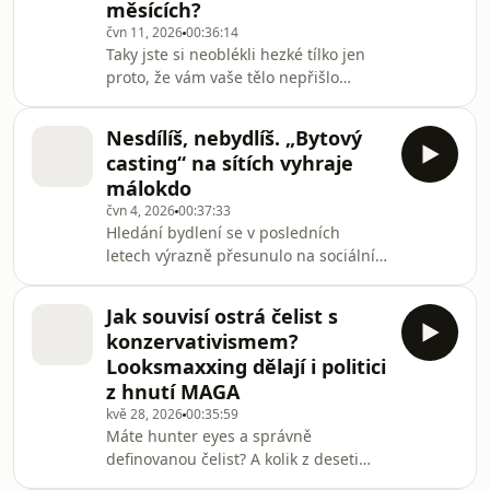
měsících?
spirituality na sítích fungují, jakou roli
čvn 11, 2026
00:36:14
v tom hrají algoritmy a proč můžou
Taky jste si neoblékli hezké tílko jen
mít podobné trendy blízko i třeba ke
proto, že vám vaše tělo nepřišlo
krajní pravici?Všechny díly podcastu
připravené na léto? Se stoupajícími
Hotspot můžete poho
teplotami roste i množství obsahů na
Nesdílíš, nebydlíš. „Bytový
sítích o tom, jak se do začátku
casting“ na sítích vyhraje
prázdnin můžeme stihnout připravit
málokdo
do plavek. Sarah Abulkasim a Barbora
čvn 4, 2026
00:37:33
Součková se v novém Hotspotu
Hledání bydlení se v posledních
zaměřují na fenomén hot summer
letech výrazně přesunulo na sociální
body a ukazují, proč je tento koncept
sítě. Skupiny zaměřené na podnájmy
problematický i nesmyslný.Všechny
začínají čím dál víc připomínat spíš
díly podcastu Hotsp
Jak souvisí ostrá čelist s
seznamku nebo casting. Poptávající
konzervativismem?
sdílejí své fotky, osobní informace a
Looksmaxxing dělají i politici
detaily z každodenního života
z hnutí MAGA
výměnou za šanci získat střechu nad
kvě 28, 2026
00:35:59
hlavou. Na TikToku mezitím trendují
Máte hunter eyes a správně
videa lidí, kteří zoufale shánějí pokoj
definovanou čelist? A kolik z deseti
nebo byt a narážejí na miniaturní
jste? Těmito otázkami se obvykle
nebytové p