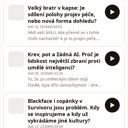
zabývají muži, kteří se věnují
Velký bratr v kapse: Je
looksmaxxingu, tedy systematické
sdílení polohy projev péče,
snaze o maximalizaci vlastního
nebo nová forma dohledu?
vzhledu. Nový Hotspot se zaměřuje na
kvě 14, 2026
00:44:02
to, jak podobné trendy souvisejí s
Vědí vaši blízcí, kde přesně se v tuhle
vyznáváním určitých politických
chvíli nacházíte? A je to projev péče,
hodnot. Looksmaxxing totiž můžeme
nebo nová forma dohledu? V novém
pozorovat třeba i u politiků z hnutí
Hotspotu moderátorky Sarah
MAGA.Všechny díly podcastu Hotspo
Krev, pot a žádná AI. Proč je
Abulkasim a Barbora Součková
lidskost největší zbraní proti
rozebírají fenomén sdílení polohy. To,
umělé inteligenci?
co dřív působilo jako invazivní zásah
dub 30, 2026
00:32:26
do soukromí, se pro především mladší
To, že za uměleckým dílem stojí
generace stává běžným standardem
člověk, byla dřív samozřejmost – dnes
mezilidských vztahů. „Když máš moji
je to něco, co pro jistotu uvádíme. Na
lokaci, ručíš za můj život,“ hlásá jeden
sítích, v závěrečných titulcích filmů i
z populá
Blackface i copánky v
na přebalech alb se čím dál častěji
Survivoru jsou problém. Kdy
objevuje prohlášení: „No AI was
se inspirujeme a kdy už
used“. Proč máme najednou potřebu
vykrádáme jiné kultury?
akcentovat, že za naší tvorbou stojí
dub 23, 2026
00:36:04
krev a pot, a ne jenom dobře napsaný