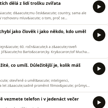
ch dělá z lidí trošku zvířata
h i o tom, proč skromn
&iacute; d&aacute;mu česk&eacute; country, sama ale
V rozhovoru mluv&iacute; o tom, proč se
m&iacute; s technikou i umělou inteligenc&iacute;, ale
soci&aacute;ln&iacute; s&iacute;tě.
hybí jako člověk i jako někdo, kdo uměl
č&aacut
ilejn&iacute; 60. ročn&iacute;k a z&aacute;roveň
z Jiř&iacute;ho Barto&scaron;ky. Kry&scaron;tof Mucha
cute;t odpovědnost za jednu z
 ud&aacute;lost&iacute; u n&aacute;s, proč Vary
ité, co umíš. Důležitější je, kolik máš
jin&eac
ute; otevřeně o uměl&eacute; inteligenci,
a let z&aacute;sadně proměnit filmov&yacute; průmysl.
&aacute; na dětstv&iacute; bez mobilů, vysvětluje,
acute; ve &Scaron;vandově divadle, a
ě vezmete telefon i v jedenáct večer
ute;m,