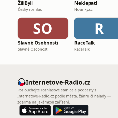
ŽiliByli
Neklepat!
Český rozhlas
Novinky.cz
SO
R
Slavné Osobnosti
RaceTalk
Slavné Osobnosti
RaceTalk
Internetove-Radio.cz
Poslouchejte rozhlasové stanice a podcasty z
Internetove-Radio.cz podle města, žánru či nálady —
zdarma na jakémkoli zařízení.