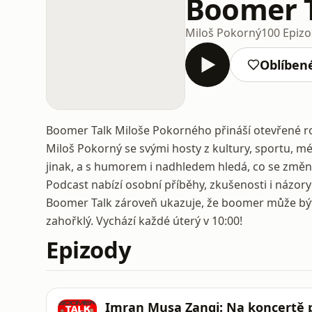
Boomer 
Miloš Pokorný
100 Epiz
Oblíben
Boomer Talk Miloše Pokorného přináší otevřené ro
Miloš Pokorný se svými hosty z kultury, sportu, méd
jinak, a s humorem i nadhledem hledá, co se změn
Podcast nabízí osobní příběhy, zkušenosti i názory l
Boomer Talk zároveň ukazuje, že boomer může být
zahořklý. Vychází každé úterý v 10:00!
Epizody
Imran Musa Zangi: Na koncertě p