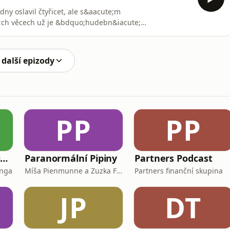
ny oslavil čtyřicet, ale s&aacute;m
e;ch věcech už je &bdquo;hudebn&iacute;
oru mluv&iacute; o mlad&eacute; generaci muzikantů,
h s&iacute;t&iacute;ch i o tom, proč přestal lidem na
 tak&ea
 další epizody
PP
PP
FINANČNĚ GRAMOTNÍ
Paranormální Pipiny
Partners Podcast
enga
Míša Pienmunne a Zuzka Fejfarová
Partners finanční skupina
JP
DT