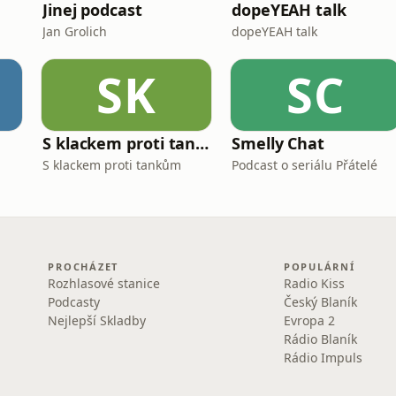
Jinej podcast
dopeYEAH talk
Jan Grolich
dopeYEAH talk
SK
SC
S klackem proti tankům
Smelly Chat
S klackem proti tankům
Podcast o seriálu Přátelé
PROCHÁZET
POPULÁRNÍ
Rozhlasové stanice
Radio Kiss
Podcasty
Český Blaník
Nejlepší Skladby
Evropa 2
Rádio Blaník
Rádio Impuls