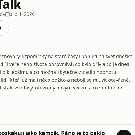
Talk
ody
srp 4, 2026
é
zhovory, vzpomínky na staré časy i pohled na svět dneška.
ií i veřejného života porovnává, co bylo dřív a co je dnes
ilo k lepšímu a co možná zbytečně ztratilo hodnotu.
idí, kteří už mají něco odžito a nebojí se mluvit otevřeně.
 stále zvědavý, otevřený novým věcem a rozhodně ne
oskakuji jako kamzík. Ráno je to peklo