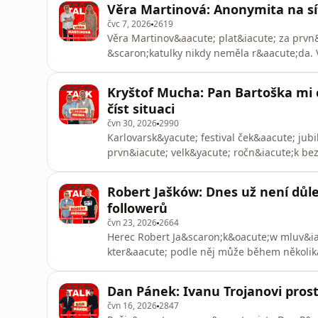
Věra Martinová: Anonymita na sítí
odv&aacute;žn&yacute;ch fotografi&iacute;c
čvc 7, 2026
2619
Věra Martinov&aacute; plat&iacute; za prvn
&scaron;katulky nikdy neměla r&aacute;da. 
hl&aacute;s&iacute; k boomerům, jak si rozu
proč j&iacute; nejsou bl&iacute;zk&eacute; 
Kryštof Mucha: Pan Bartoška mi c
Vzpom&iacute;n&aacute; tak&eacute; na za
číst situaci
čvn 30, 2026
2990
Karlovarsk&yacute; festival ček&aacute; jub
prvn&iacute; velk&yacute; ročn&iacute;k be
mluv&iacute; o tom, jak&eacute; je převz&ia
největ&scaron;&iacute;ch kulturn&iacute;ch
Robert Jašków: Dnes už není důlež
nemaj&iacute; b&yacute;t každ&yacute; rok 
followerů
čvn 23, 2026
2664
Herec Robert Ja&scaron;k&oacute;w mluv&iac
kter&aacute; podle něj může během několik
V rozhovoru pro Boomer Talk vzpom&iacute;n
proč zůstal v&iacute;ce než dvě desetilet&i
Dan Pánek: Ivanu Trojanovi prost
zam&yacute;&scaron;l&iacute; se nad t&iac
čvn 16, 2026
2847