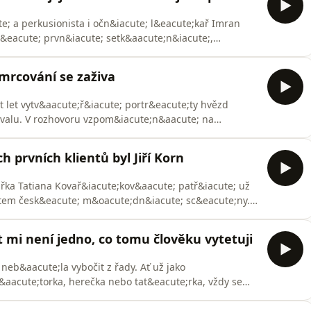
; a perkusionista i očn&iacute; l&eacute;kař Imran
&eacute; prvn&iacute; setk&aacute;n&iacute;,
em nich rodila osobit&aacute; česk&aacute;
ypr&aacute;věj&iacute; o improvizaci, s&iacute;le
smrcování se zaživa
t let vytv&aacute;ř&iacute; portr&eacute;ty hvězd
ivalu. V rozhovoru vzpom&iacute;n&aacute; na
Johansson nebo Romana Polansk&eacute;ho, přibližuje
rafie Smysl a vysvětluje, proč kreativita podle něj
 prvních klientů byl Jiří Korn
ka Tatiana Kovař&iacute;kov&aacute; patř&iacute; už
tem česk&eacute; m&oacute;dn&iacute; sc&eacute;ny. V
cute; zač&aacute;tky, prvn&iacute; slavn&eacute;
ron;ila pro hraběnku Sophii z britsk&eacute;
 mi není jedno, co tomu člověku vytetuji
neb&aacute;la vybočit z řady. Ať už jako
aacute;torka, herečka nebo tat&eacute;rka, vždy se
te;m rozhovoru mluv&iacute; o sv&eacute;
e;ln&iacute;m s&iacute;t&iacute;m,