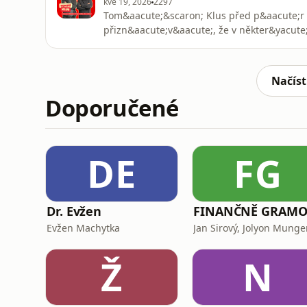
kvě 19, 2026
2297
Tom&aacute;&scaron; Klus před p&aacute;r d
přizn&aacute;v&aacute;, že v někter&yacut
boomer&ldquo;. V otevřen&eacute;m rozhov
vulgaritě v textech, soci&aacute;ln&iacute;c
koncertech vysvětlovat svět. Vrac&iacute; se
Načíst
Doporučené
DE
FG
Dr. Evžen
Evžen Machytka
Jan Sirový, Jolyon Mung
Ž
N