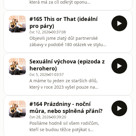
která má za cíl odkrýt oponu
podcastu. Příjemný poslech! :)
psychoterapie, byl neskutečně dlouhý.
A své o tom ví i Katka, na níž
#165 This or That (ideální
spisovatelské choutky Toma taky
pro páry)
dopadaly... A jelikož jedním z témat
čvc 12, 2026
00:37:08
nové knihy je také bourat mýty o
Objevili jsme zlatý důl partnerské
psychoterapii, rovnou jsme se na
zábavy v podobě 180 otázek ve stylu
některé z nich zaměřili. Stojí
"This or That". Pustili jsme se do
psychoterapie na "mluvení", nebo se
několika vybraných a překvapilo nás,
to hlavní děje mimo slova? Jaký
Sexuální výchova (epizoda z
co všechno se o sobě ještě můžeme
"nepřirozený" pohyb terapeut ča
herohero)
dozvědět... První polibek, nebo první
čvc 5, 2026
01:03:57
"miluji tě"? Co je víc? Mazlení ráno,
A máme tu jeden ze starších dílů,
nebo večer? Maratón deskovek, nebo
který v roce 2023 vyšel pouze na
filmů? A kde Katka toužila, aby ji Tom
našem herohero. Myslíme, že stojí za
požádal o ruku? V pokračování
to i teď! Srovnáváme v něm výsledky
epizody na našem herohero
#164 Prázdniny - noční
ankety z Instagramu s našimi názory
vygradovala deb
můra, nebo splněná přání?
a zkušenostmi. Dozvíte se... ...jak s
čvn 28, 2026
00:39:20
námi rodiče (ne)mluvili o sexu a kde
Posíláme hodně sil všem rodičům,
jsme hledali odpovědi na choulostivé
kteří se budou těžce potýkat s
otázky... ...od kdy by měly mít děti ve
hlídáním a programem pro své děti o