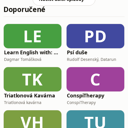
změnu v přístupu k některým situacím
Doporučené
může učinit každý z nás. Víte, jak
reagovat, když na veřejnosti uvidíte
rodiče bít svoje dítě? Co doporučují
psychologové a co nám říká selský
LE
PD
rozum? Odpověď hledáme na konkrét
Learn English with: My Life and Other Funny Stories
Psí duše
Dagmar Tomášková
Rudolf Desenský, Datarun
TK
C
Triatlonová Kavárna
ConspiTherapy
Triatlonová kavárna
ConspiTherapy
VH
TU