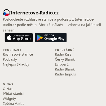
Internetove-Radio.cz
Poslouchejte rozhlasové stanice a podcasty z Internetove-
Radio.cz podle města, žánru či nálady — zdarma na jakémkoli
zařízení.
PROCHÁZET
POPULÁRNÍ
Rozhlasové stanice
Radio Kiss
Podcasty
Český Blaník
Nejlepší Skladby
Evropa 2
Rádio Blaník
Rádio Impuls
O NÁS
O Nás
Přidat stanici
Widgety
Zpětná Vazba