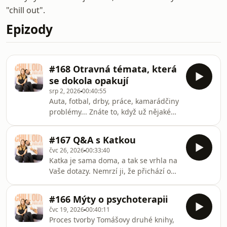
"chill out".
Epizody
#168 Otravná témata, která
se dokola opakují
srp 2, 2026
00:40:55
Auta, fotbal, drby, práce, kamarádčiny
problémy... Znáte to, když už nějaké
téma od svého blízkého nemůžete
vystát? Ale co s tím? V nové epizodě
#167 Q&A s Katkou
jsme se zaměřili právě na tento
čvc 26, 2026
00:33:40
vztahový fenomén, a to nejen u nás
Katka je sama doma, a tak se vrhla na
dvou. Pomohli jste nám i vy s vašimi
Vaše dotazy. Nemrzí ji, že přichází o
zkušenostmi... Na co už nemáme
zážitky s dětmi? A jak se staví k
kapacitu? Kdy jsou povrchní témata
dalšímu dítěti nebo pejskovi? Daří se jí
pro Katku ok a kdy už ne? A jakou
#166 Mýty o psychoterapii
držet jídelníček? A jaký byl vlastně
pomůcku pro vás máme, abyste se z
čvc 19, 2026
00:40:11
vision quest? To všechno a mnohem
pasti nezáživnýc
Proces tvorby Tomášovy druhé knihy,
víc se dozvíte v novém solo díle