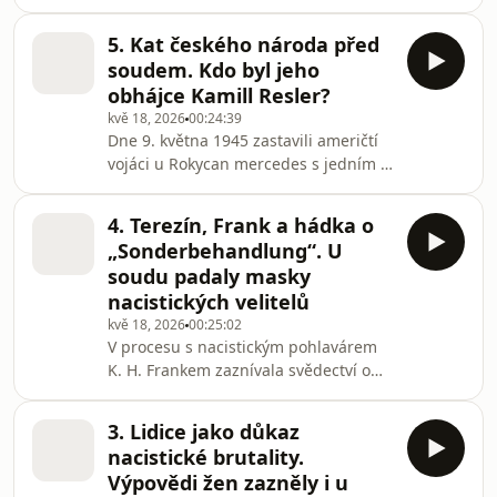
práva. To vše spojuje jedno jméno –
historického záznamu.Všechny díly
Karl Hermann Frank. Před 80 lety
podcastu Kat K.
5. Kat českého národa před
stanul před mimořádným lidovým
soudem. Kdo byl jeho
soudem a byl odsouzen k smrti. „Soud
obhájce Kamill Resler?
byl ve všech směrem co nejvíc podle
kvě 18, 2026
00:24:39
práva. Vše bylo tlumočeno do
Dne 9. května 1945 zastavili američtí
němčiny, Frank měl možnost se hájit.
vojáci u Rokycan mercedes s jedním z
O to je rozsudek důležitější. Frank se
nejnenáviděnějších mužů
musel zodpovídat ze svých skutků a u
protektorátu – K. H. Frankem. Český
soudu zazn
4. Terezín, Frank a hádka o
rozhlas Plus v nové dokumentárně-
„Sonderbehandlung“. U
publicistické sérii sleduje jeho
soudu padaly masky
dopadení, soud za zločiny proti
nacistických velitelů
českému národu i poslední pokusy
kvě 18, 2026
00:25:02
obhajoby odvrátit trest smrti.Všechny
V procesu s nacistickým pohlavárem
díly podcastu Kat K. H. Frank můžete
K. H. Frankem zaznívala svědectví o
pohodlně poslouchat v mobilní
tisících obětí Malé pevnosti Terezín i o
aplikaci mujRozhlas pro Andro
popravách bez soudu. Před
3. Lidice jako důkaz
tribunálem se střetli někdejší
nacistické brutality.
nejmocnější muži protektorátu — a
Výpovědi žen zazněly i u
při výsleších se snažili zbavit