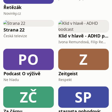
Řetězák
Novinky.cz
Strana 22
Klid v hlavě - ADHD podcast
Česká televize
Ivona Remundová, Filip Remunda
PO
Z
Podcast O výživě
Zeitgeist
Ne hladu
Respekt
ZČ
SP
Za čárou
starosta pohodovic