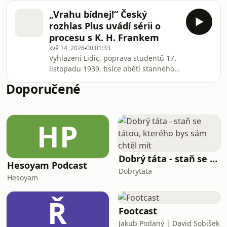
představitelů nacistické moci v
Kat K. H. Frank můžete pohodlně po
„Vrahu bídnej!“ Český
Protektorátu Čechy a Morava.
rozhlas Plus uvádí sérii o
Mimořádný lidový soud tehdy řešil
procesu s K. H. Frankem
zločiny, které otřásly celým českým
kvě 14, 2026
00:01:33
národem. Unikátní archivní nahrávky
Vyhlazení Lidic, poprava studentů 17.
Československého rozhlasu dnes
listopadu 1939, tisíce obětí stanného
znovu oživují atmosféru soudní síně i
práva po atentátu na Heydricha. To
dobové emoce.Všechny díly podcastu
Doporučené
vše spojuje jediné jméno: Karl
Kat K. H. Frank můžete pohodlně
Hermann Frank.Všechny díly podcastu
poslouchat
Kat K. H. Frank můžete pohodlně
HP
poslouchat v mobilní aplikaci
mujRozhlas pro Android a iOS nebo
na webu mujRozhlas.cz.
Dobrý táta - staň se tátou, kterého bys sám chtěl mít
Hesoyam Podcast
Dobrytata
Hesoyam
Ř
Footcast
Jakub Podaný | David Sobišek