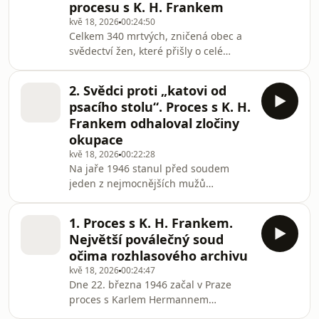
procesu s K. H. Frankem
odpovědnosti jeden druhého.Všechny
kvě 18, 2026
00:24:50
díly podcastu Kat K. H. Frank můžete
Celkem 340 mrtvých, zničená obec a
pohodlně poslouchat v mobilní
svědectví žen, které přišly o celé
aplikaci mujRozhlas pro Android a iOS
rodiny. Vyhlazení Lidic se stalo jedním
nebo na webu mujRozhlas.c
z nejsilnějších bodů procesu s K. H.
2. Svědci proti „katovi od
Frankem za zločiny proti českému
psacího stolu“. Proces s K. H.
národu. Dokumentární série Českého
Frankem odhaloval zločiny
rozhlasu Plus připomíná nejen
okupace
samotnou tragédii, ale i autentické
kvě 18, 2026
00:22:28
výpovědi přeživších, které se
Na jaře 1946 stanul před soudem
dochovaly v archivech.Všechny díly
jeden z nejmocnějších mužů
podcastu Kat K. H. Frank můžete
nacistické okupační správy v
pohodlně poslouchat v
protektorátu K. H. Frank. V procesu
1. Proces s K. H. Frankem.
proti němu vypovídaly desítky svědků
Největší poválečný soud
– lidické ženy, studenti zatčení po
očima rozhlasového archivu
uzavření vysokých škol i přeživší
kvě 18, 2026
00:24:47
koncentračních táborů. Přesto Frank
Dne 22. března 1946 začal v Praze
během výslechů opakoval stále
proces s Karlem Hermannem
stejnou odpověď: „Nevím,“ nebo
Frankem, jedním z hlavních
„Nepamatuji si.“Všechny díly podcastu