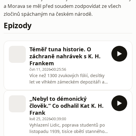
a Morava se měl před soudem zodpovídat ze všech
zločinů spáchaným na českém národě.
Epizody
Téměř tuna historie. O
záchraně nahrávek s K. H.
Frankem
čvn 11, 2026
00:25:56
Více než 1300 zvukových fólií, desítky
let ve vlhkém zámeckém depozitáři a
plísně, které doslova požíraly záznam.
Přesto se podařilo zachránit téměř
„Nebyl to démonický
kompletní zvukový dokument jednoho
člověk.“ Co odhalil Kat K. H.
z nejvýznamnějších poválečných
Frank
procesů. Na vzniku série Kat K. H.
kvě 25, 2026
00:39:00
Frank se podíleli archiváři a
Vyhlazení Lidic, poprava studentů po
restaurátoři Českého rozhlasu, kteří
listopadu 1939, tisíce obětí stanného
místy „bojovali“ o každou minutu