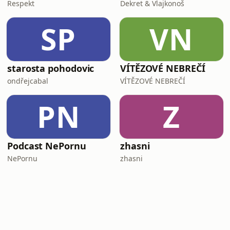
Respekt
Dekret & Vlajkonoš
SP
VN
starosta pohodovic
VÍTĚZOVÉ NEBREČÍ
ondřejcabal
VÍTĚZOVÉ NEBREČÍ
PN
Z
Podcast NePornu
zhasni
NePornu
zhasni