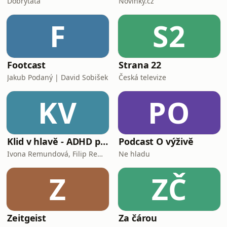
Dobrytata
Novinky.cz
F
S2
Footcast
Strana 22
Jakub Podaný | David Sobišek
Česká televize
KV
PO
Klid v hlavě - ADHD podcast
Podcast O výživě
Ivona Remundová, Filip Remunda
Ne hladu
Z
ZČ
Zeitgeist
Za čárou