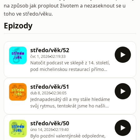
na způsob jak proplout životem a nezaseknout se u
toho ve středo/věku.
Epizody
středo/věk/52
čvc 1, 2026
02:19:33
Natočit podcast ve sklepě z 14. století,
pod michelinskou restaurací přímo
naproti orloji, kde si denně dělají
vlastní uzeniny a pečou chleba je buď
středo/věk/51
geniální nápad, nebo jen další důkaz,
dub 8, 2026
02:36:05
že nám je fuk, kde sedíme (omluvte
Jednapadesátý díl a my stále hledáme
kvalitu zvuku, závada není na vašem
svůj rytmus, tentokrát jsme ho našli
přijímači). Tentokrát tedy ne z
někde mezi roky 1993 a 1999, kde
Břevnova, ale gotického sklepa
jsme ho mimochodem nechali
restaurace 420 od Radka
středo/věk/50
naposledy.Začali jsme tam, kde každá
Kašpárka.Začali jsme tam, kde každý
úno 14, 2026
02:19:40
správná nostalgická epizoda musí
správný středověkář
Bylo pozdní valentýnské odpoledne,
začít: u kazet. Když se vinyl dokázal