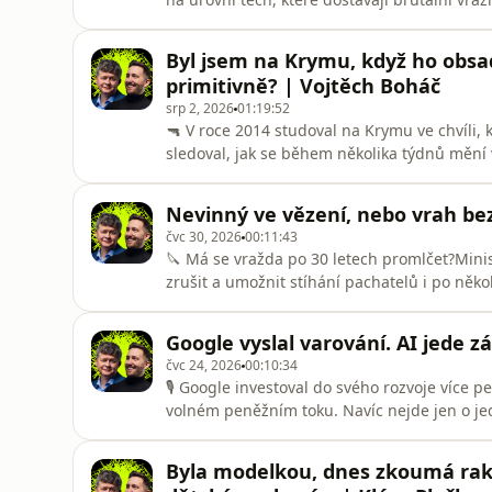
dlouhodobého domácího násilí přitom v Če
takové rozdíly vypovídají o české trestní po
Byl jsem na Krymu, když ho obsadi
lidský život, svob
primitivně? | Vojtěch Boháč
srp 2, 2026
01:19:52
🔫 V roce 2014 studoval na Krymu ve chvíli, 
sledoval, jak se během několika týdnů mění v
propaganda? Jak vzniká pocit, že „všichni si 
nezačala až v roce 2022?🎙️ Hostem Ondřeje 
Nevinný ve vězení, nebo vrah bez
reportér, publicista
čvc 30, 2026
00:11:43
🔪 Má se vražda po 30 letech promlčet?Mini
zrušit a umožnit stíhání pachatelů i po ně
jako jsou DNA analýzy nebo genetická geneal
případy.⚖️ Radek Pokorný ale varuje, že nej
Google vyslal varování. AI jede z
změnil celý přístup spol
čvc 24, 2026
00:10:34
🎙️ Google investoval do svého rozvoje více 
volném peněžním toku. Navíc nejde jen o jed
giganti jedou „závod smrti&quot; o dominanci
💰 Co se stane, když se obří investice potka
Byla modelkou, dnes zkoumá rako
zadlužením států a