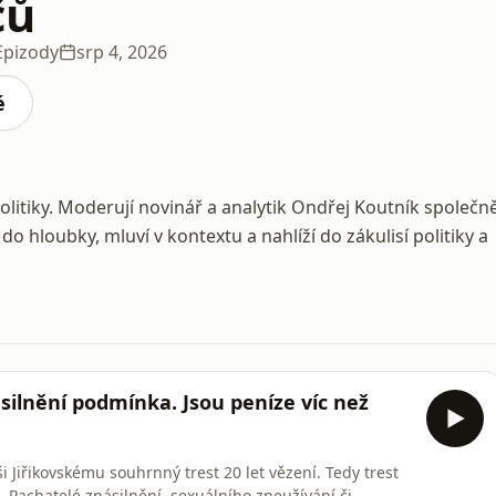
čů
Epizody
srp 4, 2026
é
politiky. Moderují novinář a analytik Ondřej Koutník společn
hloubky, mluví v kontextu a nahlíží do zákulisí politiky a
násilnění podmínka. Jsou peníze víc než
 Jiřikovskému souhrnný trest 20 let vězení. Tedy trest
i. Pachatelé znásilnění, sexuálního zneužívání či