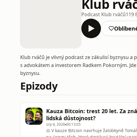
Klub rvá
Podcast Klub rváčů
119 
Oblíben
Klub rváčů je vlivný podcast ze zákulisí byznysu a 
s advokátem a investorem Radkem Pokorným. Jde do 
byznysu.
Epizody
Kauza Bitcoin: trest 20 let. Za z
lidská důstojnost?
srp 4, 2026
00:13:05
⚖️ V kauze Bitcoin navrhuje žalobkyně Tomáši
na úrovni těch, které dostávají brutální vraz