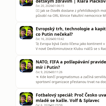
dětským zdravím | Klára Plačkov
čvc 20, 2026
01:06:15
💇‍♀️ Jak se člověk dostane z přehlídkových 
působí na ORL klinice Fakultní nemocnice 
onemocnění ve společnosti SOTIO.🎙️ Hostem
vědkyně a bývalá modelka Klára Plačková.V 
Evropský trh, technologie a kapi
medicíně, o výzkumu rakoviny, významu
co Putin nečekal?
čvc 16, 2026
00:10:42
🚀 Evropa bývá často líčena jako kontinent v ú
V nové Devítiminutovce Klubu rváčů se s R
stagnace znovu nadechuje. Proč se daří evro
mluví o vytvoření skutečně jednotného evrop
NATO, FIFA a pošlapávání pravide
jednou z nej
mír i Putin?
čvc 9, 2026
00:11:26
👊 Kde končí pragmatismus a začíná servilita
sportovní organizace přestanou trvat na do
Koutník a Radek Pokorný rozebírají vystou
Donalda Trumpa, důvěru v mezinárodní instit
Fotbalový speciál: Proč Česko uva
respektu k pravid
mladé se kašle. Volf & Splavec
čvc 6, 2026
01:23:59