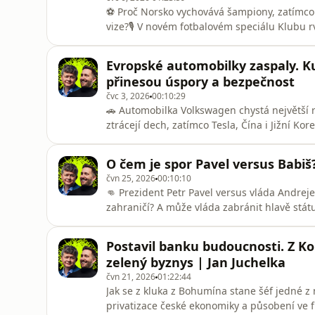
⚽️ Proč Norsko vychovává šampiony, zatímco
vize?🎙️ V novém fotbalovém speciálu Klubu 
USA, Kanadě a Mexiku podívali na fotbal troc
taktiku. Zajímalo nás, co nám fotbal říká o s
Evropské automobilky zaspaly. Ku
budoucnosti celé zem
přinesou úspory a bezpečnost
čvc 3, 2026
00:10:29
🚗 Automobilka Volkswagen chystá největší r
ztrácejí dech, zatímco Tesla, Čína i Jižní Ko
automobilky jednoduše zaspaly technologick
rozebírají, proč se evropský automobilový p
O čem je spor Pavel versus Babi
stává otázkou ekono
čvn 25, 2026
00:10:10
👊 Prezident Petr Pavel versus vláda Andrej
zahraničí? A může vláda zabránit hlavě stát
Devítiminutovku Klubu rváčů.Ústavní soud v
prezident součástí české delegace na čer
Postavil banku budoucnosti. Z Ko
spor ale teprve rozhodne a je n
zelený byznys | Jan Juchelka
čvn 21, 2026
01:22:44
Jak se z kluka z Bohumína stane šéf jedné z n
privatizace české ekonomiky a působení ve f