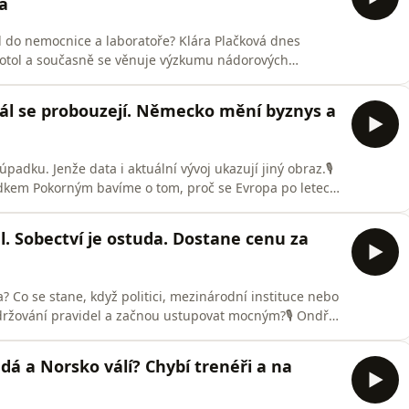
á
mol do nemocnice a laboratoře? Klára Plačková dnes
Motol a současně se věnuje výzkumu nádorových
 Ondřeje Koutníka a Radka Pokorného byla lékařka,
rozhovoru otevřeně mluví o cestě od modelingu k
tál se probouzejí. Německo mění byznys a
padku. Jenže data i aktuální vývoj ukazují jiný obraz.🎙️
adkem Pokorným bavíme o tom, proč se Evropa po letech
pským technologickým firmám, proč se stále hlasitěji
ského kapitálového trhu a proč je právě financování
l. Sobectví je ostuda. Dostane cenu za
? Co se stane, když politici, mezinárodní instituce nebo
držování pravidel a začnou ustupovat mocným?🎙️ Ondřej
pení generálního tajemníka NATO Marka Rutteho po boku
uce, pomoc Ukrajině i to, proč ztráta sebeúcty a
dá a Norsko válí? Chybí trenéři a na