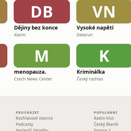
DB
VN
Dějiny bez konce
Vysoké napětí
Alarm
Datarun
M
K
menopauza.
Kriminálka
Czech News Center
Český rozhlas
PROCHÁZET
POPULÁRNÍ
Rozhlasové stanice
Radio Kiss
Podcasty
Český Blaník
Nejlepší Skladby
Evropa 2