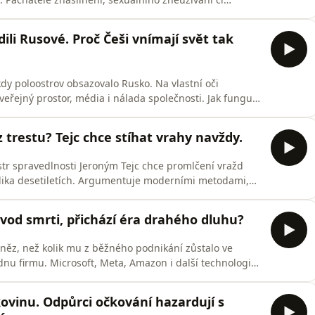
sku někdy odcházejí od soudu pouze s podmínkou.Co
litice? Jsou peníze a majetek chráněny důsledněji než
li Rusové. Proč Češi vnímají svět tak
kdy poloostrov obsazovalo Rusko. Na vlastní oči
eřejný prostor, média i nálada společnosti. Jak funguje
myslí totéž“? A proč podle něj válka na Ukrajině
Koutníka a Radka Pokorného v Klubu rváčů byl válečný
 trestu? Tejc chce stíhat vrahy navždy.
str spravedlnosti Jeroným Tejc chce promlčení vražd
kolika desetiletích. Argumentuje moderními metodami,
ogie, které dnes dokážou objasnit i velmi staré
de jen o několik neobjasněných vražd. Podle něj by se
ávod smrti, přichází éra drahého dluhu?
peněz, než kolik mu z běžného podnikání zůstalo ve
nu firmu. Microsoft, Meta, Amazon i další technologičtí
 v umělé inteligenci, který stojí stovky miliard dolarů.
jí s rostoucími úrokovými sazbami, rekordním
vinu. Odpůrci očkování hazardují s