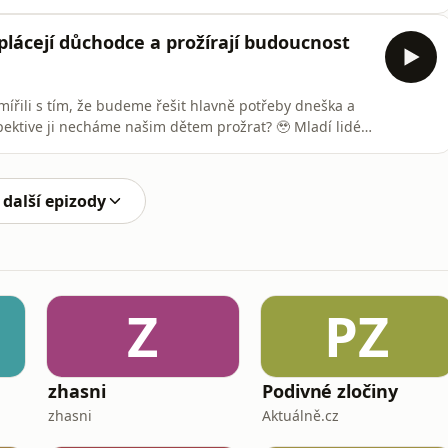
lé inteligence a technologických změn?🎙️ Novým hostem
 rváčů byl generální ředitel Komerční banky Jan
 uplácejí důchodce a prožírají budoucnost
ířili s tím, že budeme řešit hlavně potřeby dneška a
tive ji necháme našim dětem prožrat? 🥹 Mladí lidé
nedostatek míst ve školách. Nájmy v Praze a velkých
 Stát platí přes 100 miliard ročně jen za obsluhu
 další epizody
Z
PZ
zhasni
Podivné zločiny
zhasni
Aktuálně.cz