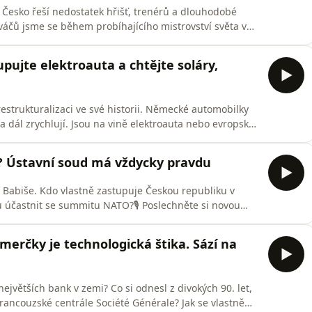
 Česko řeší nedostatek hřišť, trenérů a dlouhodobé
rváčů jsme se během probíhajícího mistrovství světa v
hu jinak. Neřešili jsme jen výsledky, favority nebo
polečnosti, výchově dětí, investicích do sportu a
pujte elektroauta a chtějte soláry,
estrukturalizaci ve své historii. Německé automobilky
rea dál zrychlují. Jsou na vině elektroauta nebo evropské
ou revoluci?🎙️ Ondřej Koutník a Radek Pokorný
růmysl dostal do problémů, proč se elektromobilita
š? Ústavní soud má vždycky pravdu
e Babiše. Kdo vlastně zastupuje Českou republiku v
u účastnit se summitu NATO?🎙️ Poslechněte si novou
ydal předběžné opatření, podle kterého musí být
vencovém summitu NATO v Ankaře. Samotný kompetenční
merčky je technologická štika. Sází na
ejvětších bank v zemi? Co si odnesl z divokých 90. let,
rancouzské centrále Société Générale? Jak se vlastně