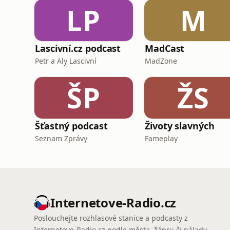
LP
M
Lascivní.cz podcast
MadCast
Petr a Aly Lascivní
MadZone
ŠP
ŽS
Šťastný podcast
Životy slavných
Seznam Zprávy
Fameplay
Internetove-Radio.cz
Poslouchejte rozhlasové stanice a podcasty z
Internetove-Radio.cz podle města, žánru či nálady —