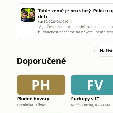
řídí instituce s miliony klientů v době umě
Ondřeje Koutníka a Radka Pokorného v Klubu
Tahle země je pro starý. Politici
Juchelka.Jan Juc
dětí
čvn 19, 2026
00:10:07
👴 Je Česko zemí pro mladé? Nebo jsme se sm
budoucnost necháme na někom jiném? Respek
mají potíže s bydlením. Rodiny narážejí na 
městech míří k desítkám tisíc korun měsíčně.
dluhu. Někteří (ti osvíce
Načíst
Doporučené
PH
FV
Plodné hovory
Fuckupy v IT
Dominika Trčková
Matěj Kotrba, KAIZEMA