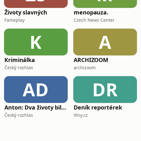
Životy slavných
menopauza.
Fameplay
Czech News Center
K
A
Kriminálka
ARCHIZOOM
Český rozhlas
archizoom
AD
DR
Anton: Dva životy billboardového krále
Deník reportérek
Český rozhlas
Vlny.cz