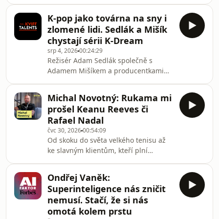
bude mu dvaačtyřicet let. Dnes
služeb společnosti Visa Hanou
šestatřicetiletý Radko Gudas v
Wasserburg
K-pop jako továrna na sny i
podcastu The Forbes Show přiznává,
zlomené lidi. Sedlák a Mišík
že šestiletý kontrakt je pro něj zatím
chystají sérii K-Dream
nejdelším, co kdy měl. Odchod z
srp 4, 2026
00:24:29
kalifornského Anaheimu, kde působil
Režisér Adam Sedlák společně s
jako kapitán sice neplánoval, návrat
Adamem Mišíkem a producentkami
na Floridu, kde už v minulosti působil,
Monikou Soukup a Lindou Krejčí
ale vnímá jako obrovskou
připravují sérii K-Dream. Pojednává o
příležitost.Komu fandil při
Michal Novotný: Rukama mi
Evropanovi, který je posedlý
prošel Keanu Reeves či
představou, že se stane hvězdou k-
Rafael Nadal
popu. Kvůli svému snu je ochotný
čvc 30, 2026
00:54:09
vzdát se čehokoli, i sama sebe.O sérii
Od skoku do světa velkého tenisu až
K-Dream mluví kreativní tým v dalším
ke slavným klientům, kteří plní
díle speciální podcastové série Forbes
kinosály po celém světě. Fyzioterapeut
Life KVIFF Talents, která letos vznikla
Michal Novotný patří ve svém oboru k
přímo v Císařských
Ondřej Vaněk:
naprosté světové špičce a dveře si u
Superinteligence nás zničit
něj podávají hvězdy světového tenisu i
nemusí. Stačí, že si nás
hollywoodských trháků. O své
omotá kolem prstu
fascinující práci hovoří v podcastu The