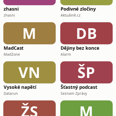
jen s
zhasni
Podivné zločiny
zhasni
Aktuálně.cz
M
DB
MadCast
Dějiny bez konce
MadZone
Alarm
VN
ŠP
Vysoké napětí
Šťastný podcast
Datarun
Seznam Zprávy
ŽS
M