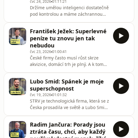
čvc 24, 2026
01:11:21
Forbes Show.„Keanu Reeves měl
Držíme umělou inteligenci dostatečně
problém na páteři. Když jsem za ním
pod kontrolou a máme záchrannou
přišel a začal mu manuálními
brzdu pro případ, že bychom
technikami pomáh
potřebovali překotný technologický
František Ježek: Superlevné
vývoj korigovat? I nad tím se v další
peníze tu znovu jen tak
epizodě videopodcastu Faktor AI
nebudou
zamýšlí spoluzakladatel firmy
čvc 23, 2026
01:00:41
Blindspot Solutions Ondřej Vaněk,
České firmy často musí růst skrze
který nově šéfuje AI na Českém
akvizice, domácí trh je plný. A k tomu
vysokém učení technickém v Praze.Jak
potřebují prostředky od bank, které
by podle něj taková dokonalá vzpoura
ale musí velmi dobře vědět, jaká je
AI mohla vypadat? Na co si dá
Lubo Smid: Spánek je moje
situace na trhu a komu si mohou
superschopnost
dovolit kolik půjčit. Jak svět
čvc 19, 2026
01:01:32
korporátního bankovnictví funguje,
STRV je technologická firma, která se z
vysvětluje v podcastu The Forbes
Česka prosadila ve světě a Lubo Smid
Show František Ježek, šéf korporátního
je jejím majitelem i CEO. Kde teď
bankovnictví a člen představenstva
uzavírají ty nejlepší obchody? A proč
Raiffeisen Bank.„Super levné peníze,
Radim Jančura: Porady jsou
chce projet Ameriku na kole? Lubo
které tu byly
ztráta času, chci, aby každý
Smid byl hostem podcastu The Forbes