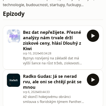
technologie, budoucnost, startupy, fuckupy...
Epizody
Bez dat nepřežijete. Přesné
analýzy nám trvale drží
ziskové ceny, hlásí Dlouhý z
Kiwi
srp 10, 2026
00:34:28
Byznys rozvíjený na základě dat má
vyšší šance na růst tržeb, ziskovosti
i počtu zákazníků. Některé bez nich
dokonce nemohou existovat. „Bez dat
Radko Gudas: Já se nerad
bychom nedokázali nastavit ceny tak,
rvu, ale oni se chtějí prát se
aby pro nás vycházely ekonomicky
mnou
a pro zákazníka byly dostatečně
srp 6, 2026
00:44:33
atraktivní,“ říká zakladatel a výkonný
Až skončí hokejovému obránci
ředitel Kiwi.com Oliver Dlouhý, který
smlouva s floridským týmem Panthers,
byl spolu s ředitelkou poradenských