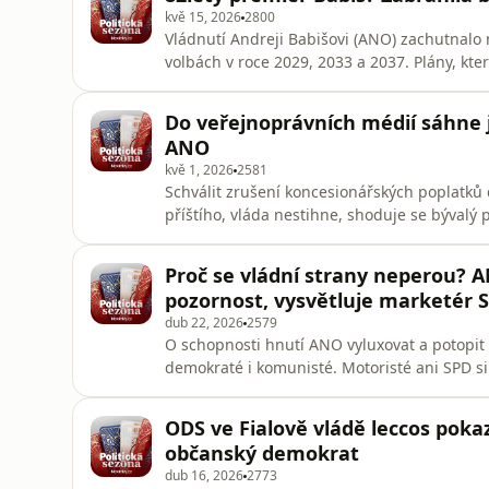
zakrývání skutečnýc
kvě 15, 2026
2800
Vládnutí Andreji Babišovi (ANO) zachutnalo n
volbách v roce 2029, 2033 a 2037. Plány, kte
komentátora Luďka Staňka. V novém díle Poli
pokročilém věku raději odebrali do důchod
Do veřejnoprávních médií sáhne 
prezidenta Joe Bidena. Expremiér Petr Neča
ANO
kvě 1, 2026
2581
Schválit zrušení koncesionářských poplatků 
příštího, vláda nestihne, shoduje se býval
Shavit. Podle exposlance a stávajícího kome
média chyba, kterou udělá jenom „politický 
Proč se vládní strany neperou? A
pozornost, vysvětluje marketér 
dub 22, 2026
2579
O schopnosti hnutí ANO vyluxovat a potopit s
demokraté i komunisté. Motoristé ani SPD s
Babiše stěžovat nemohou. Co stojí za změnou
bývalý komunista Jiří Dolejš a marketingový
ODS ve Fialově vládě leccos pokaz
občanský demokrat
dub 16, 2026
2773