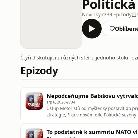
Politická
Novinky.cz
39 Epizody
Oblíben
Čtyři diskutující z různých sfér u jednoho stolu roze
Epizody
Nepodceňujme Babišovu vytrvalos
srp 6, 2026
2734
Ústup Motoristů od myšlenky postavit do pre
strategie, říká v novém díle Politické sezón
Ondřej Šimíček, který je zakladatelem platf
nakonec bude chtít kandidovat sám premiér 
To podstatné k summitu NATO vlá
představitelů