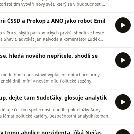
oristé tím vytváří nový svět, který se v budoucnosti
 Politické sezóny filozof jazyka Tomáš Koblížek. I
summit NATO, je určitý druh komunikace. Kabinet
ii ČSSD a Prokop z ANO jako robot Emil
 v Praze skýtá pár komických prvků, shodli se hosté
nna Shavit, advokát Jan Kalvoda a komentátor Luděk
ej Prokop s obrazovkou na zádech, dalším snaha ODS
ěna tempa.
se, hledá nového nepřítele, shodli se
 médií hodlá pozastavit vyplácení dotací pro firmy
neklidnil, míní v novém dílu Politické sezóny
ovým spolupracovníkem, vysokoškolským pedagogem a
na tom, že předseda ANO se nyní pokusí zmobilizovat
up, dejte tam Sudeťáky, glosuje analytik
ěluje českou společnost a podle politoložky Anny
 a lámat politické kariéry. Bezpečnostní analytik Roman
e se o čistotu české krve starají Japonec, Slovák s
ecké filmy pro dospělé. Téma podle něj používají k
by tomu abolice prezidenta, říká Nečas