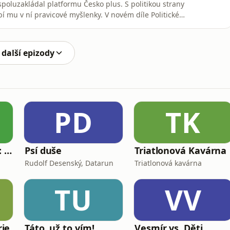
 spoluzakládal platformu Česko plus. S politikou strany
í mu v ní pravicové myšlenky. V novém díle Politické
 zamýšlí nad tím, co strana v uplynulých čtyřech letech
ěla dělat dál.
 další epizody
PD
TK
Learn English with: My Life and Other Funny Stories
Psí duše
Triatlonová Kavárna
Rudolf Desenský, Datarun
Triatlonová kavárna
TU
VV
ie
Táto, už to vím!
Vesmír vs. Děti