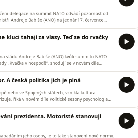
ožení delegace na summit NATO odvádí pozornost od
inistři Andreje Babiše (ANO) na jednání 7. července
 ANO Martin Stropnický v novém díle Politické sezóny
ch vzpomínkách na folklorní festival ve Strážnici a roli
e kluci tahají za vlasy. Teď se do rvačky
 na vládu Andreje Babiše (ANO) kvůli summitu NATO
Lady „Rvačka v hospodě“, shodují se v novém díle
komentátorem Luďkem Staňkem. Zatímco Staněk vnímá
uje a tvrdí, že měl věc politicky vyřešit.
. A česká politika jich je plná
opě nebo ve Spojených státech, vznikla kultura
rizuje, říká v novém díle Politické sezony psycholog a
jsou osoby s vyšší mírou narcismu, které z principu
uje komentátor Luděk Staněk, projevy politiků napříč
ování prezidenta. Motoristé stanovují
napadáním jeho osoby, je to také stanovení nové normy,