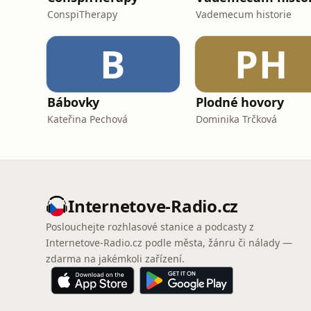
ConspiTherapy
Vademecum historie
B
PH
Bábovky
Plodné hovory
Kateřina Pechová
Dominika Trčková
Internetove-Radio.cz
Poslouchejte rozhlasové stanice a podcasty z
Internetove-Radio.cz podle města, žánru či nálady —
zdarma na jakémkoli zařízení.