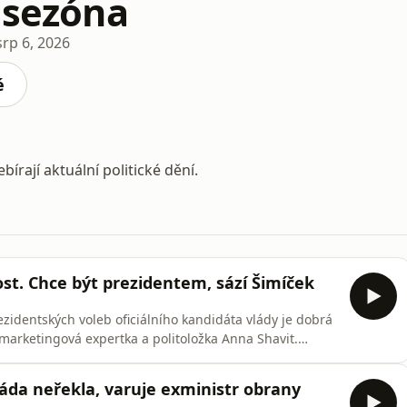
 sezóna
srp 6, 2026
é
bírají aktuální politické dění.
t. Chce být prezidentem, sází Šimíček
zidentských voleb oficiálního kandidáta vlády je dobrá
y marketingová expertka a politoložka Anna Shavit.
ormy Česko plus a členem ODS, tipuje, že na hlavu státu
Andrej Babiš (ANO). I proto podporuje vytrvalé útoky
da neřekla, varuje exministr obrany