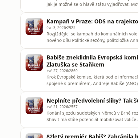
jak je možné se o hlavě státu vyjadřovat. Mot
může otočit proti nim, upozornil v novém díle
zdržování rozhodnutí vlády, kdo pojede na 
Kampaň v Praze: ODS na trajektor
Andreje Babiše (AN
čvn 3, 2026
2925
Rozjíždějící se kampaň do komunálních voleb
nového dílu Politické sezóny, politoložka A
Staněk. Jedním je pobíhající lídr ANO Ondř
vyvolat dojem, že s ní přijde po volbách zm
Babiše zneklidnila Evropská komi
Zlatuška se Staňkem
kvě 27, 2026
2860
Krok Evropské komise, která podle informací
spojené s premiérem, Andreje Babiše (ANO) z
komentátor Luděk Staněk. S bývalým Babiš
exposlancem ANO Jiřím Zlatuškou se shodl 
Neplníte předvolební sliby? Tak š
své voliče. I proto hledá v politi
kvě 21, 2026
2557
Konání sjezdu sudetských Němců v Brně rozd
Shavit má stále potenciál mobilizovat voliče
Máca v novém díle Politické sezóny glosuje, ž
německými předky a Čech, který natáčel něm
82letý premiér Babiš? Zabránila 