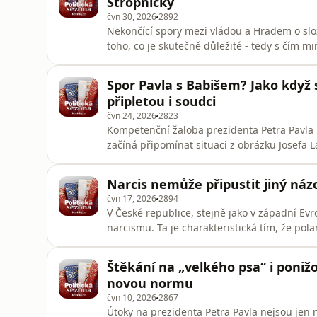
Stropnický
čvn 30, 2026
2892
Nekončící spory mezi vládou a Hradem o sl
toho, co je skutečně důležité - tedy s čím m
pojedou. Bývalý ministr obrany a kultury za
hovoří s politoložkou Annou Shavit také o svý
Spor Pavla s Babišem? Jako když s
ministra zahran
připletou i soudci
čvn 24, 2026
2823
Kompetenční žaloba prezidenta Petra Pavla
začíná připomínat situaci z obrázku Josefa 
Politické sezóny marketér Marek Prchal s 
krok hlavy státu jako správný, Prchal jej kritiz
Narcis nemůže připustit jiný názor
čvn 17, 2026
2894
V České republice, stejně jako v západní Evr
narcismu. Ta je charakteristická tím, že pola
psychoterapeut Daniel Štrobl. Mezi politiky 
odmítají jiný názor, běžné. Jak však upozorň
Štěkání na „velkého psa“ i poniž
spektrem se diam
novou normu
čvn 10, 2026
2867
Útoky na prezidenta Petra Pavla nejsou jen 