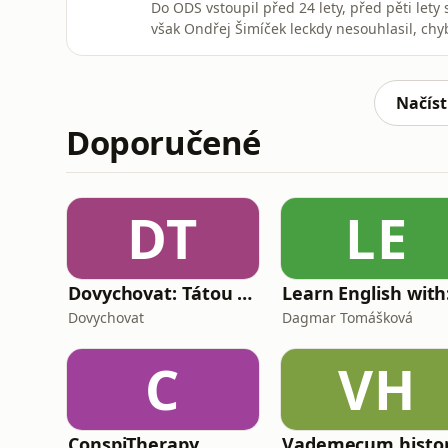
Do ODS vstoupil před 24 lety, před pěti lety
však Ondřej Šimíček leckdy nesouhlasil, chyb
sezóny se spolu s politoložkou Annou Shavit
za vlády Petra Fialy (ODS) pokazila a co by m
Načíst
Doporučené
DT
LE
Dovychovat: Tátou na celý život
Dovychovat
Dagmar Tomášková
C
VH
ConspiTherapy
Vademecum histor