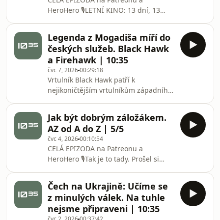
⁠⁠⁠⁠⁠⁠⁠⁠⁠⁠⁠⁠⁠⁠⁠⁠⁠⁠⁠⁠⁠⁠⁠⁠⁠⁠⁠⁠⁠⁠HeroHero⁠⁠⁠⁠⁠⁠⁠⁠⁠⁠⁠⁠⁠⁠⁠⁠⁠⁠⁠⁠⁠⁠⁠⁠⁠⁠⁠⁠⁠⁠ 🎙️LETNÍ KINO: 13 dní, 13
nocí &amp; debata: Afghánistán,
země bez budoucnosti? ⁠⁠VSTUPENKY⁠⁠👈
Legenda z Mogadiša míří do
Summit NATO v Ankaře mohl
českých služeb. Black Hawk
dopadnout mnohem hůř. Donald
a Firehawk | 10:35
Trump nerozbil Alianci, neoznámil
čvc 7, 2026
00:29:18
odchod Spojených států z Evropy a
Vrtulník Black Hawk patří k
během samotného jednání nep
nejikoničtějším vrtulníkům západního
světa. LETNÍ KINO: 13 dní, 13 nocí
&amp; debata: Afghánistán, země bez
Jak být dobrým záložákem.
budoucnosti? VSTPENKY 👈 Vznikl jako
AZ od A do Z | 5/5
odpověď americké armády na
čvc 4, 2026
00:10:54
zkušenosti z Vietnamu, měl nahradit
CELÁ EPIZODA na ⁠⁠⁠⁠⁠⁠⁠⁠⁠⁠⁠⁠⁠⁠⁠⁠⁠⁠⁠⁠⁠⁠⁠⁠⁠⁠⁠⁠⁠Patreonu⁠⁠⁠⁠⁠⁠⁠⁠⁠⁠⁠⁠⁠⁠⁠⁠⁠⁠⁠⁠⁠⁠⁠⁠⁠⁠⁠⁠⁠ a
legendární Huey a od začátku byl
⁠⁠⁠⁠⁠⁠⁠⁠⁠⁠⁠⁠⁠⁠⁠⁠⁠⁠⁠⁠⁠⁠⁠⁠⁠⁠⁠⁠⁠HeroHero⁠⁠⁠⁠⁠⁠⁠⁠⁠⁠⁠⁠⁠⁠⁠⁠⁠⁠⁠⁠⁠⁠⁠⁠⁠⁠⁠⁠⁠ 🎙️Tak je to tady. Prošel si
konstruován jako odolný, robustní a
celým rekrutačním kolečkem. Víš, co to
dlouhodobě udržitelný stroj. Proč
aktivní záloha je, byl si na zdravotní
platforma po více než padesáti letech
Čech na Ukrajině: Učíme se
prohlídce, splnil si fyzické testy a
zůstává důležitou součás
z minulých válek. Na tuhle
absolvoval jsi KZP ve Vyškově. Vítej
nejsme připraveni | 10:35
mezi námi! Jenomže... co teď? Jedeš
čvc 2, 2026
00:37:42