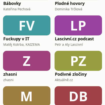
Bábovky
Plodné hovory
Kateřina Pechová
Dominika Trčková
FV
LP
Fuckupy v IT
Lascivní.cz podcast
Matěj Kotrba, KAIZEMA
Petr a Aly Lascivní
Z
PZ
zhasni
Podivné zločiny
zhasni
Aktuálně.cz
M
DB