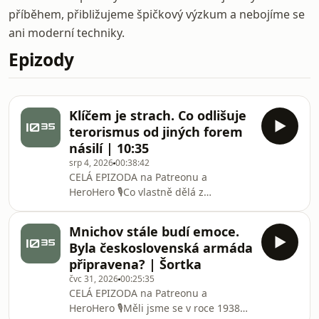
příběhem, přibližujeme špičkový výzkum a nebojíme se
ani moderní techniky.
Epizody
Klíčem je strach. Co odlišuje
terorismus od jiných forem
násilí | 10:35
srp 4, 2026
00:38:42
CELÁ EPIZODA na ⁠⁠⁠⁠⁠⁠⁠⁠⁠⁠⁠⁠⁠⁠⁠⁠⁠⁠⁠⁠⁠⁠⁠⁠⁠⁠⁠⁠⁠⁠⁠⁠⁠⁠⁠⁠Patreonu⁠⁠⁠⁠⁠⁠⁠⁠⁠⁠⁠⁠⁠⁠⁠⁠⁠⁠⁠⁠⁠⁠⁠⁠⁠⁠⁠⁠⁠⁠⁠⁠⁠⁠⁠⁠ a
⁠⁠⁠⁠⁠⁠⁠⁠⁠⁠⁠⁠⁠⁠⁠⁠⁠⁠⁠⁠⁠⁠⁠⁠⁠⁠⁠⁠⁠⁠⁠⁠⁠⁠⁠⁠HeroHero⁠⁠⁠⁠⁠⁠⁠⁠⁠⁠⁠⁠⁠⁠⁠⁠⁠⁠⁠⁠⁠⁠⁠⁠⁠⁠⁠⁠⁠⁠⁠⁠⁠⁠⁠⁠ 🎙️Co vlastně dělá z
násilného činu terorismus? Proč se
odborníci dodnes neshodnou na jeho
Mnichov stále budí emoce.
definici? A jak se za posledních
Byla československá armáda
padesát let proměňovaly motivace
připravena? | Šortka
teroristických organizací, jejich
čvc 31, 2026
00:25:35
metody a způsob fungování? Naš
CELÁ EPIZODA na ⁠⁠⁠⁠⁠⁠⁠⁠⁠⁠⁠⁠⁠⁠⁠⁠⁠⁠⁠⁠⁠⁠⁠⁠⁠⁠⁠⁠⁠⁠⁠⁠⁠⁠⁠Patreonu⁠⁠⁠⁠⁠⁠⁠⁠⁠⁠⁠⁠⁠⁠⁠⁠⁠⁠⁠⁠⁠⁠⁠⁠⁠⁠⁠⁠⁠⁠⁠⁠⁠⁠⁠ a
⁠⁠⁠⁠⁠⁠⁠⁠⁠⁠⁠⁠⁠⁠⁠⁠⁠⁠⁠⁠⁠⁠⁠⁠⁠⁠⁠⁠⁠⁠⁠⁠⁠⁠⁠HeroHero⁠⁠⁠⁠⁠⁠⁠⁠⁠⁠⁠⁠⁠⁠⁠⁠⁠⁠⁠⁠⁠⁠⁠⁠⁠⁠⁠⁠⁠⁠⁠⁠⁠⁠⁠ 🎙️Měli jsme se v roce 1938