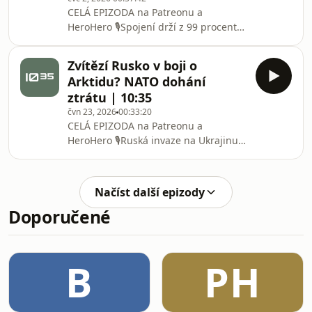
poprvé na výcvik s útvarem, kter
CELÁ EPIZODA na ⁠⁠⁠⁠⁠⁠⁠⁠⁠⁠⁠⁠⁠⁠⁠⁠⁠⁠⁠⁠⁠⁠⁠⁠⁠⁠⁠⁠⁠Patreonu⁠⁠⁠⁠⁠⁠⁠⁠⁠⁠⁠⁠⁠⁠⁠⁠⁠⁠⁠⁠⁠⁠⁠⁠⁠⁠⁠⁠⁠ a
⁠⁠⁠⁠⁠⁠⁠⁠⁠⁠⁠⁠⁠⁠⁠⁠⁠⁠⁠⁠⁠⁠⁠⁠⁠⁠⁠⁠⁠HeroHero⁠⁠⁠⁠⁠⁠⁠⁠⁠⁠⁠⁠⁠⁠⁠⁠⁠⁠⁠⁠⁠⁠⁠⁠⁠⁠⁠⁠⁠ 🎙️Spojení drží z 99 procent
Starlink. Silnice mizí pod sítěmi. Auta
chrání klece a měkká balistika. Vojáci
Zvítězí Rusko v boji o
neustále pozorují oblohu a
Arktidu? NATO dohání
poslouchají bzučení. Na pozicích
ztrátu | 10:35
mohou zůstat i více než dvě stě dní.
čvn 23, 2026
00:33:20
Dobrovolník MAC v rozhovoru
CELÁ EPIZODA na ⁠⁠⁠⁠⁠⁠⁠⁠⁠⁠⁠⁠⁠⁠⁠⁠⁠⁠⁠⁠⁠⁠⁠⁠⁠⁠⁠⁠Patreonu⁠⁠⁠⁠⁠⁠⁠⁠⁠⁠⁠⁠⁠⁠⁠⁠⁠⁠⁠⁠⁠⁠⁠⁠⁠⁠⁠⁠ a
popisuje válku,
⁠⁠⁠⁠⁠⁠⁠⁠⁠⁠⁠⁠⁠⁠⁠⁠⁠⁠⁠⁠⁠⁠⁠⁠⁠⁠⁠⁠HeroHero⁠⁠⁠⁠⁠⁠⁠⁠⁠⁠⁠⁠⁠⁠⁠⁠⁠⁠⁠⁠⁠⁠⁠⁠⁠⁠⁠⁠ 🎙️Ruská invaze na Ukrajinu
ukončila přesvědčení, že Arktida může
zůstat stranou světových konfliktů.
Arktické státy pozastavily spolupráci s
Načíst další epizody
Ruskem a region se definitivně vrátil
Doporučené
do popředí globálního mocenského
soupeření. Jak se promněňoval
strategick
B
PH