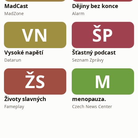
MadCast
Dějiny bez konce
MadZone
Alarm
VN
ŠP
Vysoké napětí
Šťastný podcast
Datarun
Seznam Zprávy
ŽS
M
Životy slavných
menopauza.
Fameplay
Czech News Center