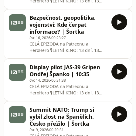
⁠⁠⁠⁠⁠⁠⁠⁠⁠⁠⁠⁠⁠⁠⁠⁠⁠⁠⁠⁠⁠⁠⁠⁠⁠⁠⁠⁠⁠⁠⁠⁠HeroHero⁠⁠⁠⁠⁠⁠⁠⁠⁠⁠⁠⁠⁠⁠⁠⁠⁠⁠⁠⁠⁠⁠⁠⁠⁠⁠⁠⁠⁠⁠⁠⁠ 🎙️LETNÍ KINO: 13 dní, 13
nocí &amp; debata: Afghánistán,
země bez budoucnosti? ⁠⁠⁠⁠VSTUPENKY⁠⁠⁠⁠👈
Bezpečnost, geopolitika,
Kde dnes končí role člověka, co už
vojenství: Kde čerpat
zvládne AI a jak blízko jsme plně
informace? | Šortka
autonomním zbraňovým systémům? V
čvc 16, 2026
00:23:27
rozhovoru jsme mluvili o tom, proč s
CELÁ EPIZODA na ⁠⁠⁠⁠⁠⁠⁠⁠⁠⁠⁠⁠⁠⁠⁠⁠⁠⁠⁠⁠⁠⁠⁠⁠⁠⁠⁠⁠⁠⁠⁠⁠Patreonu⁠⁠⁠⁠⁠⁠⁠⁠⁠⁠⁠⁠⁠⁠⁠⁠⁠⁠⁠⁠⁠⁠⁠⁠⁠⁠⁠⁠⁠⁠⁠⁠ a
⁠⁠⁠⁠⁠⁠⁠⁠⁠⁠⁠⁠⁠⁠⁠⁠⁠⁠⁠⁠⁠⁠⁠⁠⁠⁠⁠⁠⁠⁠⁠⁠HeroHero⁠⁠⁠⁠⁠⁠⁠⁠⁠⁠⁠⁠⁠⁠⁠⁠⁠⁠⁠⁠⁠⁠⁠⁠⁠⁠⁠⁠⁠⁠⁠⁠ 🎙️LETNÍ KINO: 13 dní, 13
nocí &amp; debata: Afghánistán,
země bez budoucnosti? ⁠⁠⁠⁠VSTUPENKY⁠⁠⁠⁠👈
Display pilot JAS-39 Gripen
| Bez kvalitních zdrojů se debata o
Ondřej Španko | 10:35
obraně rychle mění v dojmy. V této
čvc 14, 2026
00:31:38
Šortce proto procházíme odborné
CELÁ EPIZODA na ⁠⁠⁠⁠⁠⁠⁠⁠⁠⁠⁠⁠⁠⁠⁠⁠⁠⁠⁠⁠⁠⁠⁠⁠⁠⁠⁠⁠⁠⁠⁠Patreonu⁠⁠⁠⁠⁠⁠⁠⁠⁠⁠⁠⁠⁠⁠⁠⁠⁠⁠⁠⁠⁠⁠⁠⁠⁠⁠⁠⁠⁠⁠⁠ a
časopisy, které stojí za to sledova
⁠⁠⁠⁠⁠⁠⁠⁠⁠⁠⁠⁠⁠⁠⁠⁠⁠⁠⁠⁠⁠⁠⁠⁠⁠⁠⁠⁠⁠⁠⁠HeroHero⁠⁠⁠⁠⁠⁠⁠⁠⁠⁠⁠⁠⁠⁠⁠⁠⁠⁠⁠⁠⁠⁠⁠⁠⁠⁠⁠⁠⁠⁠⁠ 🎙️LETNÍ KINO: 13 dní, 13
nocí &amp; debata: Afghánistán,
země bez budoucnosti? ⁠⁠⁠VSTUPENKY⁠⁠⁠👈
Summit NATO: Trump si
Kapitán Ondřej Španko je pilotem JAS-
vybil zlost na Španělích.
39 Gripen u 211. taktické letky a
Česko přežilo | Šortka
trojnásobným display pilotem. Létal
čvc 9, 2026
00:20:31
na strojích L-39 Albatros, L-159 ALCA
CELÁ EPIZODA na ⁠⁠⁠⁠⁠⁠⁠⁠⁠⁠⁠⁠⁠⁠⁠⁠⁠⁠⁠⁠⁠⁠⁠⁠⁠⁠⁠⁠⁠⁠Patreonu⁠⁠⁠⁠⁠⁠⁠⁠⁠⁠⁠⁠⁠⁠⁠⁠⁠⁠⁠⁠⁠⁠⁠⁠⁠⁠⁠⁠⁠⁠ a