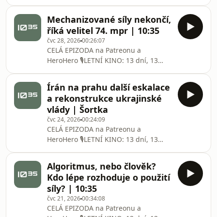
bránit? Bylo československé opevnění
skutečně schopné zastavit německou
Mechanizované síly nekončí,
armádu? A obstály by pevnosti i na
říká velitel 74. mpr | 10:35
moderním bojišti? Hosty Šortky jsou
čvc 28, 2026
00:26:07
Richard Maximilián Sicha, ředitel
CELÁ EPIZODA na ⁠⁠⁠⁠⁠⁠⁠⁠⁠⁠⁠⁠⁠⁠⁠⁠⁠⁠⁠⁠⁠⁠⁠⁠⁠⁠⁠⁠⁠⁠⁠⁠⁠⁠Patreonu⁠⁠⁠⁠⁠⁠⁠⁠⁠⁠⁠⁠⁠⁠⁠⁠⁠⁠⁠⁠⁠⁠⁠⁠⁠⁠⁠⁠⁠⁠⁠⁠⁠⁠ a
Muzea československé
⁠⁠⁠⁠⁠⁠⁠⁠⁠⁠⁠⁠⁠⁠⁠⁠⁠⁠⁠⁠⁠⁠⁠⁠⁠⁠⁠⁠⁠⁠⁠⁠⁠⁠HeroHero⁠⁠⁠⁠⁠⁠⁠⁠⁠⁠⁠⁠⁠⁠⁠⁠⁠⁠⁠⁠⁠⁠⁠⁠⁠⁠⁠⁠⁠⁠⁠⁠⁠⁠ 🎙️LETNÍ KINO: 13 dní, 13
nocí &amp; debata: Afghánistán,
země bez budoucnosti? ⁠⁠⁠⁠⁠⁠VSTUPENKY⁠⁠⁠⁠⁠⁠👈
Írán na prahu další eskalace
„Mechanizované síly rozhodně
a rekonstrukce ukrajinské
neskončily. Díky své palebné síle a
vlády | Šortka
schopnosti ochrany zůstane
čvc 24, 2026
00:24:09
mechanizovaná pěchota i nadále krá
CELÁ EPIZODA na ⁠⁠⁠⁠⁠⁠⁠⁠⁠⁠⁠⁠⁠⁠⁠⁠⁠⁠⁠⁠⁠⁠⁠⁠⁠⁠⁠⁠⁠⁠⁠⁠⁠Patreonu⁠⁠⁠⁠⁠⁠⁠⁠⁠⁠⁠⁠⁠⁠⁠⁠⁠⁠⁠⁠⁠⁠⁠⁠⁠⁠⁠⁠⁠⁠⁠⁠⁠ a
⁠⁠⁠⁠⁠⁠⁠⁠⁠⁠⁠⁠⁠⁠⁠⁠⁠⁠⁠⁠⁠⁠⁠⁠⁠⁠⁠⁠⁠⁠⁠⁠⁠HeroHero⁠⁠⁠⁠⁠⁠⁠⁠⁠⁠⁠⁠⁠⁠⁠⁠⁠⁠⁠⁠⁠⁠⁠⁠⁠⁠⁠⁠⁠⁠⁠⁠⁠ 🎙️LETNÍ KINO: 13 dní, 13
nocí &amp; debata: Afghánistán,
země bez budoucnosti? ⁠⁠⁠⁠⁠VSTUPENKY⁠⁠⁠⁠⁠👈
Algoritmus, nebo člověk?
Hostem Šortky je Petr Mlejnek, bývalý
Kdo lépe rozhoduje o použití
příslušník českých zpravodajských
síly? | 10:35
služeb. V rozhovoru hodnotí
čvc 21, 2026
00:34:08
dosavadní průběh konfliktu na Bl
CELÁ EPIZODA na ⁠⁠⁠⁠⁠⁠⁠⁠⁠⁠⁠⁠⁠⁠⁠⁠⁠⁠⁠⁠⁠⁠⁠⁠⁠⁠⁠⁠⁠⁠⁠⁠Patreonu⁠⁠⁠⁠⁠⁠⁠⁠⁠⁠⁠⁠⁠⁠⁠⁠⁠⁠⁠⁠⁠⁠⁠⁠⁠⁠⁠⁠⁠⁠⁠⁠ a