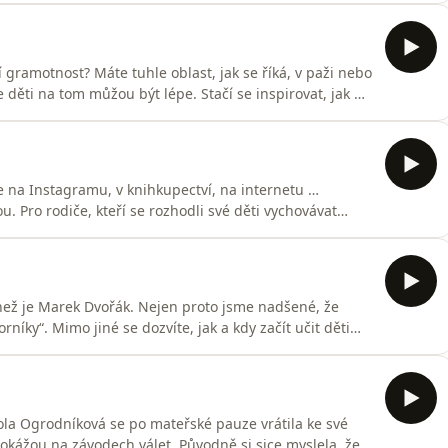
ky pro děti a co dělat, když dítě pořád jí a nikdy nemá
 gramotnost? Máte tuhle oblast, jak se říká, v paži nebo
e děti na tom můžou být lépe. Stačí se inspirovat, jak na
ou, která se finanční gramotnosti pro děti ale i maminky
o penězích a hlavně jak. Přinášíme několik praktick
te na Instagramu, v knihkupectví, na internetu …
Pro rodiče, kteří se rozhodli své děti vychovávat
kou. Na druhé straně ale schytává za svůj názor na
átorkou mimo jiné unschoolingu. Její nejstarší dítě
než je Marek Dvořák. Nejen proto jsme nadšené, že
rníky“. Mimo jiné se dozvíte, jak a kdy začít učit děti
ut před příjezdem záchranářů a jaké jsou nejčastější
formací zazní hodně, ale zároveň zjistíte trochu víc o
la Ogrodníková se po mateřské pauze vrátila ke své
dokážou na závodech válet. Původně si sice myslela, že