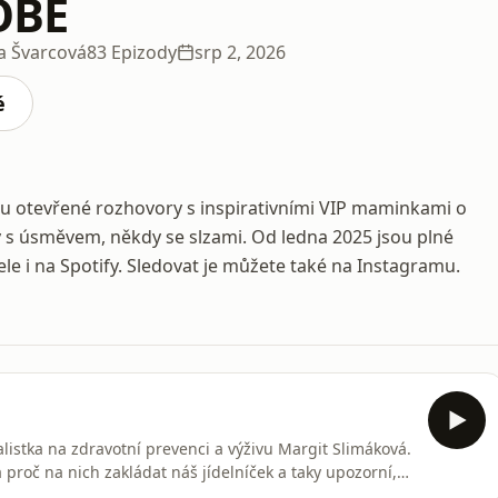
OBĚ
a Švarcová
83 Epizody
srp 2, 2026
é
 otevřené rozhovory s inspirativními VIP maminkami o
dy s úsměvem, někdy se slzami. Od ledna 2025 jsou plné
e i na Spotify. Sledovat je můžete také na Instagramu.
alistka na zdravotní prevenci a výživu Margit Slimáková.
a proč na nich zakládat náš jídelníček a taky upozorní,
oru zazní tipy, o co by se rodiče měli zajímat ve