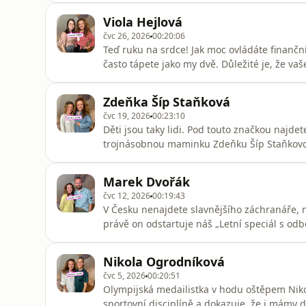
školních jídelnách, jak můžou vypadat svačin
Viola Hejlová
dost.
čvc 26, 2026
00:20:06
Teď ruku na srdce! Jak moc ovládáte finanční
často tápete jako my dvě. Důležité je, že vaš
to. Třeba v našem rozhovoru s Violou Hejlov
věnuje. Dozvíte se, kdy s dětmi začít mluvit 
Zdeňka Šíp Staňková
čvc 19, 2026
00:23:10
Děti jsou taky lidi. Pod touto značkou najde
trojnásobnou maminku Zdeňku Šíp Staňkovou. 
lépe, než kdysi vyrůstali oni sami, je hrdin
respektující výchovu hejty. Zdeňka je propag
Marek Dvořák
prošlo vzdělávacími ins
čvc 12, 2026
00:19:43
V Česku nenajdete slavnějšího záchranáře, 
právě on odstartuje náš „Letní speciál s odbo
první pomoc, co by měli rodiče vždy zvládno
chyby, které nevědomky děláme. Odborných in
Nikola Ogrodníková
Markovi jakož
čvc 5, 2026
00:20:51
Olympijská medailistka v hodu oštěpem Niko
sportovní disciplíně a dokazuje, že i mámy 