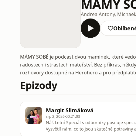
MÁMY S
Andrea Antony, Michael
Oblíben
MÁMY SOBĚ je podcast dvou maminek, které vedou
radostech i strastech mateřství. Bez příkras, něk
rozhovory dostupné na Herohero a pro předplatitel
Epizody
Margit Slimáková
srp 2, 2026
00:21:03
Náš Letní Speciál s odborníky posiluje speci
Vysvětlí nám, co to jsou skutečné potraviny 
na jaké potraviny si dát pozor. Během rozhov