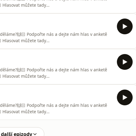
 Hlasovat můžete tady
iVýlet z Bruntálu do Prahy si za námi udělala moderátorka
 dvojnásobnou maminkou. Radost ji kromě
s bývalým tenistou Lukášem Ro
o děláme?🙌🏻 Podpořte nás a dejte nám hlas v anketě
 Hlasovat můžete tady
niDvojnásobná maminka Gabriela Boučková úplně není
ost, že u nás udělala výjimku. Některé situace, které
po porodu musela nejd
o děláme?🙌🏻 Podpořte nás a dejte nám hlas v anketě
 Hlasovat můžete tady
iPři naší dobrodružné plavbě v mateřských vodách jsme
Ivy Kubelkové. Vzhledem k tomu, že už moderátorce z
k osmnáct, tak má o
o děláme?🙌🏻 Podpořte nás a dejte nám hlas v anketě
 Hlasovat můžete tady
oderátorka a někdejší královna krásy Lucie Křížková je
y byla moc ráda, kdyby si k nim našlo cestu ještě
ru prošla sebereflex
 další epizody