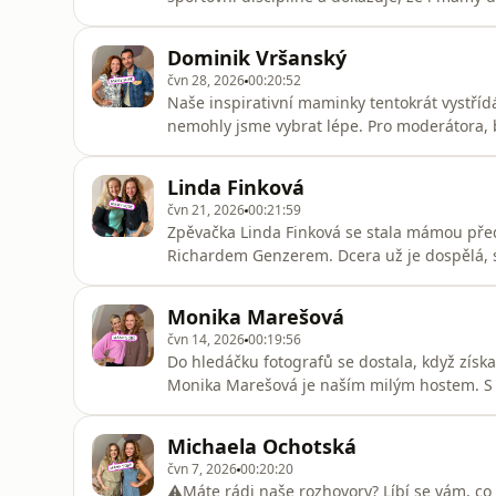
naskočí dřív, ale syn Jáchym ji dal pořádně z
náročné, kdy vzala syna poprvé na soustředě
Dominik Vršanský
nejen to za
čvn 28, 2026
00:20:52
Naše inspirativní maminky tentokrát vystříd
nemohly jsme vybrat lépe. Pro moderátora,
je totiž rodičovství vším. Být otcem ho dokon
docela slušnou závislost. A Dominik je v sebe
Linda Finková
narážel, proč by h
čvn 21, 2026
00:21:59
Zpěvačka Linda Finková se stala mámou pře
Richardem Genzerem. Dcera už je dospělá, s
oddechne, že obě své děti „připravila na živ
manželství převážně sama, ale vůbec toho ne
Monika Marešová
důležitých momentů dětí, ale
čvn 14, 2026
00:19:56
Do hledáčku fotografů se dostala, když zís
Monika Marešová je naším milým hostem. S
byla Monika ve čtvrtém měsíci těhotenství a 
rozvést.Čeká vás velmi otevřený rozhovor bez f
Michaela Ochotská
vnímaly děti
čvn 7, 2026
00:20:20
⚠️Máte rádi naše rozhovory? Líbí se vám, c