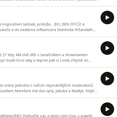
abrat. Jak sama říká, byly to temné dny. V čem to bylo
ní v zahraničí a jakou má zkušenost s africkou chůvou,
á inspirativní tatínek, protože… BYL DEN OTCŮ! A
 baviče a do nedávna influencera Dominika Vršanského
ce pohltilo natolik, že si vypěstoval na syna Alexe
reflexi dost dobrej! Takže uslyšíte, na co ve výchově
d 27 lety. Má dvě děti s tanečníkem a showmanem
yn bude brzo taky a teprve pak si Linda zřejmě víc
ot“, jak nejlépe uměla. Na výchovu totiž byla po rozpadu
lituje. Je vděčná, že mohla být nejen u všech
kala srdce jednoho z našich nejznámějších moderátorů.
 Leošem Marešem má dva syny, Jakuba a Matěje. Když
měla půl roku po svatbě, tak ji Leoš oznámil, že se chce
iltru, o tom, jak to celé bylo. Co prožívala, jak to
o děláme?🙌🏻 Podpořte nás a dejte nám hlas v anketě