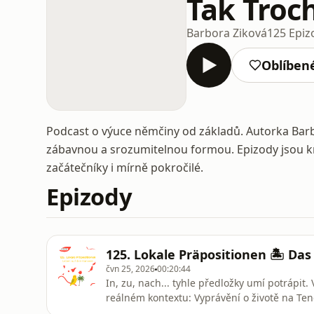
Tak Troc
Barbora Ziková
125 Epiz
Oblíben
Podcast o výuce němčiny od základů. Autorka Barbo
zábavnou a srozumitelnou formou. Epizody jsou kr
začátečníky i mírně pokročilé.
Epizody
125. Lokale Präpositionen 🏝️ Das
čvn 25, 2026
00:20:44
In, zu, nach... tyhle předložky umí potrápit
reálném kontextu: Vyprávění o životě na Tenerife. 🇩🇪 Podcastový kl
desítkami tipů na zajímavé německé zdroje (filmy, knihy, podcasty, Youtubové kan