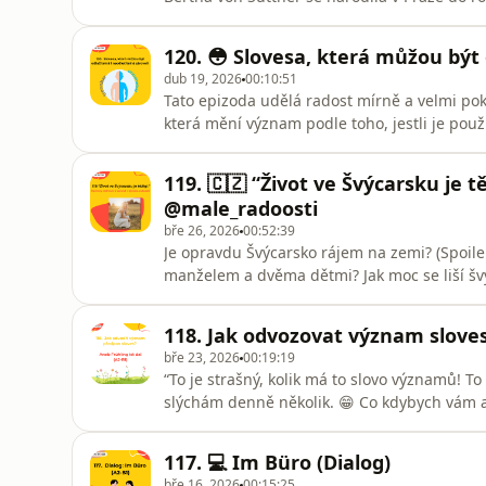
míru.Wie wird man zur Friedensaktivistin? J
nieder! Probereme její slavný bestseller, kte
120. 😳 Slovesa, která můžou být 
Freundschaft:
dub 19, 2026
00:10:51
Tato epizoda udělá radost mírně a velmi pokr
která mění význam podle toho, jestli je pou
vyšperkovat vaši slovní zásobu!🇩🇪 Podcastový klub: ⁠⁠⁠⁠⁠⁠⁠⁠⁠⁠⁠⁠
zajímavé německé zdroje (filmy, knihy, podcast
119. 🇨🇿 “Život ve Švýcarsku je 
@male_radoosti
bře 26, 2026
00:52:39
Je opravdu Švýcarsko rájem na zemi? (Spoile
manželem a dvěma dětmi? Jak moc se liší šv
(ne)dá ve Švýcarsku zvyknout?V otevřeném ro
rodinného života ve Švýcarsku. Užijte si po
118. Jak odvozovat význam sloves
Podcastový klub: ⁠⁠⁠⁠⁠⁠
bře 23, 2026
00:19:19
“To je strašný, kolik má to slovo významů! 
slýchám denně několik. 😁 Co kdybych vám a
podle jejich předpon? V nové epizodě vám 
Frühling.👀 ⁠⁠SLEVA 50 % NA PODCASTOVÝ KLUB ⁠⁠🇩🇪 Tran
117. 💻 Im Büro (Dialog)
bře 16, 2026
00:15:25