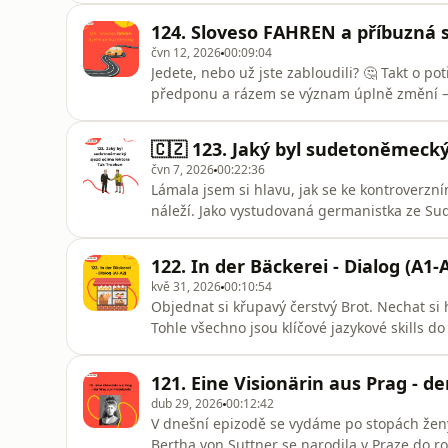
124. Sloveso FAHREN a příbuzná 
čvn 12, 2026
00:09:04
Jedete, nebo už jste zabloudili? 🤔 Takt o po
předponu a rázem se význam úplně změní – 
zjišťování informacích!🇩🇪 Podcastový klub: ⁠⁠⁠⁠⁠⁠⁠⁠⁠⁠⁠⁠⁠⁠⁠⁠⁠⁠⁠⁠⁠⁠
německé zdroje (filmy, knihy, podcasty, Youtubové
🇨🇿 123. Jaký byl sudetoněmecký
čvn 7, 2026
00:22:36
Lámala jsem si hlavu, jak se ke kontroverzn
náleží. Jako vystudovaná germanistka ze Su
měla silnou potřebu se nějak vyjádřit. Ale ja
z podcastu už znáte, byl jedním z organizát
122. In der Bäckerei - Dialog (A1-
sudeto
kvě 31, 2026
00:10:54
Objednat si křupavý čerstvý Brot. Nechat si 
Tohle všechno jsou klíčové jazykové skills 
dědictví UNESCO!V této epizodě In der Bäcke
pekárně.🇩🇪 Podcastový klub: ⁠⁠⁠⁠⁠⁠⁠⁠⁠⁠⁠⁠⁠⁠⁠⁠⁠⁠⁠⁠⁠⁠⁠⁠⁠Forendors⁠⁠⁠⁠⁠⁠⁠⁠⁠⁠⁠
121. Eine Visionärin aus Prag - 
dub 29, 2026
00:12:42
V dnešní epizodě se vydáme po stopách ženy
Bertha von Suttner se narodila v Praze do ro