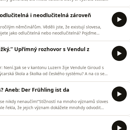
ak se z dcery vojáka stane ikona pacifismu?Die Waffen
rý šokoval tehdejší Evropu.Eine schicksalhafte
odlučitelná i neodlučitelná zároveň
očilým němčinářům. Věděli jste, že existují slovesa,
žijete jako odlučitelná nebo neodlučitelná? Pojďme
⁠⁠⁠⁠⁠⁠⁠⁠⁠⁠⁠Forendors⁠⁠⁠⁠⁠⁠⁠⁠⁠⁠⁠⁠⁠⁠⁠⁠⁠⁠⁠⁠⁠⁠⁠🇩🇪 E-Book s desítkami tipů na
y, Youtubové kanály...) :⁠⁠
těžký.” Upřímný rozhovor s Vendul z
r: Není.)Jak se v kantonu Luzern žije Vendule Giroud s
ýcarská škola a školka od českého systému? A na co se
zhovoru sdílí Vendula své zkušenosti po 12 letech
slech.💡 Kontakt na Vendulu Giroud: Instagram🇩🇪
? Aneb: Der Frühling ist da
To se nikdy nenaučím!”Stížností na mnoho významů sloves
le řekla, že jejich význam dokážete mnohdy odvodit
to naučím!Mrkneme na předpony sloves a text na téma
skript a bonusy k této podcastu: ⁠⁠⁠⁠⁠⁠⁠⁠⁠⁠⁠⁠⁠⁠⁠⁠⁠⁠⁠⁠⁠⁠⁠⁠⁠Forend