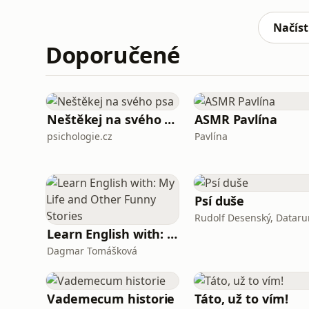
Youtubové kanály...) :⁠⁠⁠⁠⁠⁠⁠⁠⁠⁠⁠⁠⁠⁠⁠⁠⁠⁠⁠⁠⁠⁠⁠⁠⁠⁠⁠⁠⁠⁠⁠⁠⁠⁠⁠⁠⁠⁠⁠⁠⁠⁠⁠⁠⁠⁠⁠⁠ ⁠⁠⁠⁠⁠⁠⁠⁠⁠⁠⁠⁠⁠
Načíst
Doporučené
Neštěkej na svého psa
ASMR Pavlína
psichologie.cz
Pavlína
Psí duše
Rudolf Desenský, Dataru
Learn English with: My Life and Other Funny Stories
Dagmar Tomášková
Vademecum historie
Táto, už to vím!