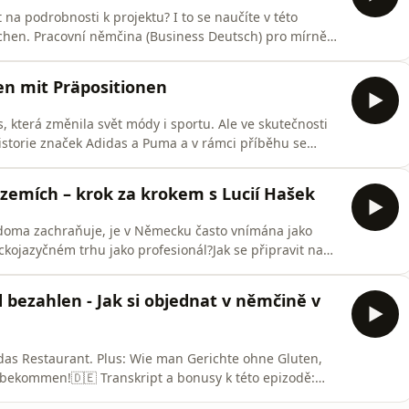
na podrobnosti k projektu? I to se naučíte v této
hen. Pracovní němčina (Business Deutsch) pro mírně
B ⁠🇩🇪 Transkript a bonusy k této podcastu:
k s desítkami tipů na zajímavé německé zdroje (filmy, knihy, podca
en mit Präpositionen
, která změnila svět módy i sportu. Ale ve skutečnosti
istorie značek Adidas a Puma a v rámci příběhu se
rben mit Präpositionen).🇩🇪 Transkript a bonusy k této
E-Book s desítkami tipů na zajímavé německé zd
 zemích – krok za krokem s Lucií Hašek
s doma zachraňuje, je v Německu často vnímána jako
kojazyčném trhu jako profesionál?Jak se připravit na
om jsme si povídaly s expertkou na expanzi do DACH
šek: LinkedIn🇩🇪 Transkript a bonusy k této podcastu:
 bezahlen - Jak si objednat v němčině v
 das Restaurant. Plus: Wie man Gerichte ohne Gluten,
 bekommen!🇩🇪 Transkript a bonusy k této epizodě:
desítkami tipů na zajímavé německé zdroje (filmy, knihy, podcasty,