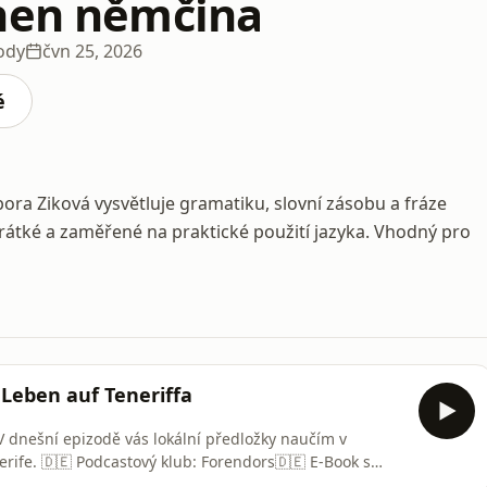
hen němčina
ody
čvn 25, 2026
é
ra Ziková vysvětluje gramatiku, slovní zásobu a fráze
átké a zaměřené na praktické použití jazyka. Vhodný pro
 Leben auf Teneriffa
. V dnešní epizodě vás lokální předložky naučím v
ub: ⁠⁠⁠⁠⁠⁠⁠⁠⁠⁠⁠⁠⁠⁠⁠⁠⁠⁠⁠⁠⁠⁠⁠⁠⁠⁠⁠Forendors⁠⁠⁠⁠⁠⁠⁠⁠⁠⁠⁠⁠⁠⁠⁠⁠⁠⁠⁠⁠⁠⁠⁠⁠⁠⁠⁠🇩🇪 E-Book s
ály...) :⁠⁠⁠⁠⁠⁠⁠⁠⁠⁠⁠⁠⁠⁠⁠⁠⁠⁠⁠⁠⁠⁠⁠⁠⁠⁠⁠⁠⁠⁠⁠⁠⁠⁠⁠⁠⁠⁠⁠⁠⁠⁠⁠⁠⁠⁠⁠⁠⁠⁠⁠⁠⁠⁠⁠⁠⁠⁠⁠⁠⁠⁠ ⁠⁠⁠⁠⁠⁠⁠⁠⁠