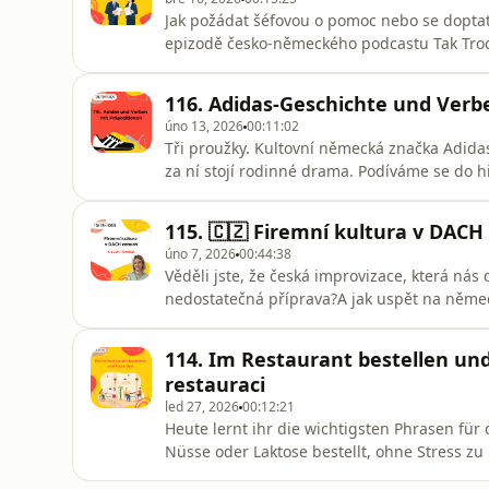
Jak požádat šéfovou o pomoc nebo se doptat 
epizodě česko-německého podcastu Tak Troc
pokročilé.👀 ⁠SLEVA 50 % NA PODCASTOVÝ KLU
⁠⁠⁠⁠⁠⁠⁠⁠⁠⁠⁠⁠⁠⁠⁠⁠⁠⁠⁠⁠⁠⁠⁠⁠Forendors⁠⁠⁠⁠⁠⁠⁠⁠⁠⁠⁠⁠⁠⁠⁠⁠⁠⁠⁠⁠⁠⁠⁠⁠🇩🇪 E-Boo
116. Adidas-Geschichte und Verb
úno 13, 2026
00:11:02
Tři proužky. Kultovní německá značka Adidas
za ní stojí rodinné drama. Podíváme se do h
naučíte slovesa s předložkovými vazbami (Ve
podcastu: ⁠⁠⁠⁠⁠⁠⁠⁠⁠⁠⁠⁠⁠⁠⁠⁠⁠⁠⁠⁠⁠⁠Forendors⁠⁠⁠⁠⁠⁠⁠⁠⁠⁠⁠⁠⁠⁠⁠⁠⁠⁠⁠⁠⁠⁠🇩🇪 
115. 🇨🇿 Firemní kultura v DACH
úno 7, 2026
00:44:38
Věděli jste, že česká improvizace, která ná
nedostatečná příprava?A jak uspět na němec
expanzi do Německa či Rakouska? Nejen o t
regionu, Lucií Hašek. 💡 Kontakt na Lucii Ha
114. Im Restaurant bestellen und
⁠⁠⁠⁠⁠⁠⁠⁠⁠⁠⁠⁠⁠⁠⁠⁠⁠⁠⁠⁠⁠Fo
restauraci
led 27, 2026
00:12:21
Heute lernt ihr die wichtigsten Phrasen für
Nüsse oder Laktose bestellt, ohne Stress zu
⁠⁠⁠⁠⁠⁠⁠⁠⁠⁠⁠⁠⁠⁠⁠⁠⁠⁠⁠⁠Forendors⁠⁠⁠⁠⁠⁠⁠⁠⁠⁠⁠⁠⁠⁠⁠⁠⁠⁠⁠⁠🇩🇪 E-Book s 