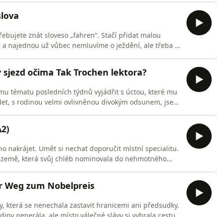
slova
třebujete znát sloveso „fahren“. Stačí přidat malou
a najednou už vůbec nemluvíme o ježdění, ale třeba o
⁠⁠⁠⁠Forendors⁠⁠⁠⁠⁠⁠⁠⁠⁠⁠⁠⁠⁠⁠⁠⁠⁠⁠⁠⁠⁠⁠⁠⁠⁠⁠🇩🇪 E-Book s desítkami tipů na zajímavé
 kanály...) :⁠⁠⁠⁠⁠
 sjezd očima Tak Trochen lektora?
ímu tématu posledních týdnů vyjádřit s úctou, které mu
det, s rodinou velmi ovlivněnou divokým odsunem, jsem
k?A pak jsem zjistila, že náš lektor Petr Lunara, kterého
orů akce Meeting Brno, v rámci kterého se mimo jiné i
A2)
ho nakrájet. Umět si nechat doporučit místní specialitu.
do země, která svůj chléb nominovala do nehmotného
rei se naučíte základní fráze pro nákup pečiva v
⁠⁠⁠⁠⁠⁠⁠⁠⁠⁠⁠⁠⁠⁠🇩🇪 E-Book s desítkami tipů
der Weg zum Nobelpreis
, která se nenechala zastavit hranicemi ani předsudky.
diny generála, ale místo válečné slávy si vybrala cestu