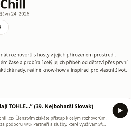
Chill
čvn 24, 2026
é
ormát rozhovorů s hosty v jejich přirozeném prostředí.
ém čase a probírají celý jejich příběh od dětství přes první
tické rady, reálné know-how a inspiraci pro vlastní život.
ají TOHLE…” (39. Nejbohatší Slovak)
hill.cz/ Členstvím získáte přistup k celým rozhovorům,
za podporu 🫶🤝 Partneři a služby, které využívám:💰
odem “HUSTLE” https://geolink.xtb.com/NGxMN (platí