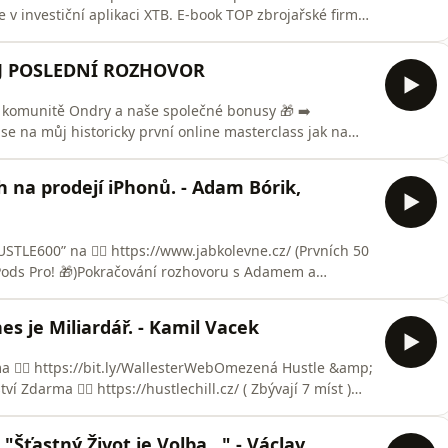
 v investiční aplikaci XTB. E-book TOP zbrojařské firmy
podnikání na YouTube? Pojďme si zavolat 👉🏻
PODMÍNKY SOUTĚŽE O 3x oběd s Kubou:Pro zapojení do
ŮJ POSLEDNÍ ROZHOVOR
vé komunitě Ondry a naše společné bonusy 🎁 ➡️
 se na můj historicky první online masterclass jak na
tlechill.cz/master-class Zajímá tě byznys na YouTube?
orm.com/to/x5Br2E62🎄 PODMÍNKY SOUTĚŽE O 5x společný
 na prodejí iPhonů. - Adam Bórik,
STLE600” na 👉🏻 https://www.jabkolevne.cz/ (Prvních 50
Pods Pro! 🎁)Pokračování rozhovoru s Adamem a
l.cz/ (Přistup aktivní pouze 72 hodin z momentu vydaní
gistraci s mým referenčním kodem “HUSTLE” více info
es je Miliardář. - Kamil Vacek
ma 👉🏻 https://bit.ly/WallesterWebOmezená Hustle &amp;
í Zdarma 👉🏻 https://hustlechill.cz/ ( Zbývají 7 míst )
avolat 👉🏻 https://form.typeform.com/to/x5Br2E62🎁
OTHING:Pro zapojení do soutěže je nutné splnit
"Šťastný Život je Volba..." - Václav