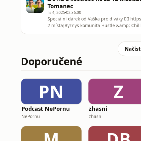
všechny následující kro
Tomanec
lis 4, 2025
02:36:00
Speciální dárek od Vaška pro diváky 👉🏻 htt
2 místa]Byznys komunita Hustle &amp; Chill 
https://hustlechill.cz/Máš zájem o můj YouT
https://form.typeform.com/to/x5Br2E62🎁
One Percent na 3 měsíce2× lístek na The On
Načíst
Doporučené
PN
Z
Podcast NePornu
zhasni
NePornu
zhasni
M
DB