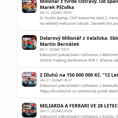
Milionář z tvrdé Ostravy. Od sp
https://geolink.xtb.
Marek Pščolka
bře 31, 2026
01:28:45
🥳 Hustle &amp; Chill komunita slaví 2. nar
na veškerý exkluzivní obsah. Zároveň tím pod
hosty ➡️ https://hustlechill.cz/ (⏳ Akce pla
Speciální dárek od hosta pro všechny diváky
Dolarový Milionář z Valašska. Sbí
Voucher si vyzve
Martin Bernátek
bře 7, 2026
01:59:51
Exkluzivní pokračování rozhovoru s Martinem 
Online Trading konference XTB 7. Března od 1
zdarma)Chceš podpořit svou dlouhověkost?
na všechny produkty OlaOla 👉🏻 https://www
Z Dluhů na 150 000 000 Kč. “12 Le
zavolat 👉🏻 https://form
úno 27, 2026
01:26:37
Exkluzivní pokračování rozhovoru s Matouše
https://hustlechill.cz/ (Komunita právě ote
Pojďme si zavolat 👉🏻 https://form.typeform
promokodém HUSTLE10 pořídíte si svoji vy
MILIARDA A FERRARI VE 28 LETEC
o 10% výhodněji. Vztahuje se pouze na jaké
úno 17, 2026
02:33:39
Exkluzivní pokračování rozhovoru s Kubou 1h2