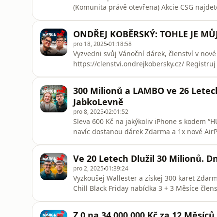
(Komunita právě otevřena) Akcie CSG najdete
👉🏻 https://geolink.xtb.com/WiIG6Zajímá tě 
https://form.typeform.com/to/x5Br2E62🎁 
ONDŘEJ KOBĚRSKÝ: TOHLE JE M
soutěže je nutné splnit všechn
pro 18, 2025
01:18:58
Vyzvedni svůj Vánoční dárek, členství v no
https://clenstvi.ondrejkobersky.cz/ Registruj
podnikaní v roce 2026 ZDARMA ➡️ https://hus
Pojďme si zavolat 👉🏻 https://form.typef
300 Milionů a LAMBO ve 26 Letech
oběd se mnou a Ondrou:Pro
JabkoLevně
pro 8, 2025
02:01:52
Sleva 600 Kč na jakýkoliv iPhone s kodem “HU
navíc dostanou dárek Zdarma a 1x nové Air
komunita podnikatelů 👉🏻 https://hustlechil
rozhovorů)Získej Akcii zdarma od XTB za re
Ve 20 Letech Dlužil 30 Milionů. Dn
zde 👉🏻 https://geolink.xt
pro 2, 2025
01:39:24
Vyzkoušej Wallester a získej 300 karet Zdar
Chill Black Friday nabídka 3 + 3 Měsíce členstv
Zajímá tě podnikání na YouTube? Pojďme si z
PODMÍNKY SOUTĚŽE O DVOJE SLUCHÁTEK OD N
Z 0 na 34.000.000 Kč za 12 Měsíců. 