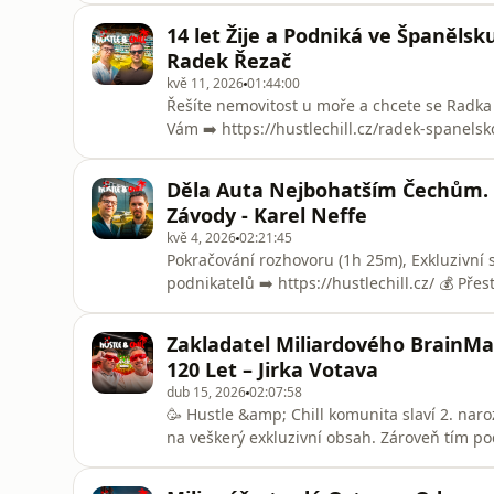
podmínky) 🧠 BrainMarket – palivo pro tvůj
14 let Žije a Podniká ve Španělsk
HUSTLE10https://www.brainmarket.cz#Hustl
Radek Řezač
kvě 11, 2026
01:44:00
Řešíte nemovitost u moře a chcete se Radka 
Vám ➡️ https://hustlechill.cz/radek-spanelsk
mentoring s hosty, offline akce a komunita po
které využívám:🧠 BrainMarket – palivo pro 
Děla Auta Nejbohatším Čechům. S
HUSTLE10https://www.brainmarket.c
Závody - Karel Neffe
kvě 4, 2026
02:21:45
Pokračování rozhovoru (1h 25m), Exkluzivní s
podnikatelů ➡️ https://hustlechill.cz/ 💰 Pře
zdarma na 14 dní + získej 50% slevu na prvn
pipedrive?utm_source=Hustle%26Chill🤝 Partn
Zakladatel Miliardového BrainMar
pro tvůj výkon | Slev
120 Let – Jirka Votava
dub 15, 2026
02:07:58
🥳 Hustle &amp; Chill komunita slaví 2. nar
na veškerý exkluzivní obsah. Zároveň tím pod
hosty ➡️ https://hustlechill.cz/ (⏳ Akce pla
Akcii zdarma od XTB za registraci s mým ref