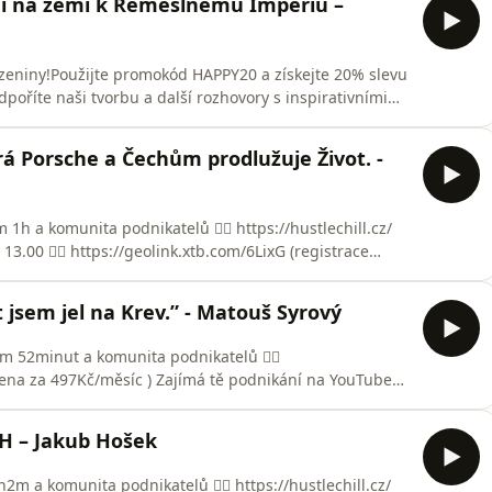
aní na zemi k Řemeslnému Impériu –
ozeniny!Použijte promokód HAPPY20 a získejte 20% slevu
poříte naši tvorbu a další rozhovory s inspirativními
tí pouze do konce března. Děkujeme za podporu! 🙌 )🎁
:Získejte voucher v hodnotě 1000 Kč na stínění.➡️
rá Porsche a Čechům prodlužuje Život. -
1h a komunita podnikatelů 👉🏻 https://hustlechill.cz/
3.00 👉🏻 https://geolink.xtb.com/6LixG (registrace
 Využij 10% slevu s promokodem &quot;HUSTLE10&quot;
.olaola.cz/Zajímá tě podnikání na YouTube? Pojďme si
t jsem jel na Krev.” - Matouš Syrový
m 52minut a komunita podnikatelů 👉🏻
vřena za 497Kč/měsíc ) Zajímá tě podnikání na YouTube?
.com/to/x5Br2E62🎁 Dárek pro všechny diváky! S
sněnou koupelnu na všech Showromech Koupelny Syrový
H – Jakub Hošek
ko
m a komunita podnikatelů 👉🏻 https://hustlechill.cz/