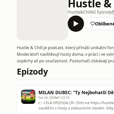
Hustle & 
Hustle&Chill
42 Epizody
Oblíben
Hustle & Chill je podcast, který přináší unikátní f
Moderátoři navštěvují hosty doma, v práci i ve voln
úspěchy až po současnost. Posluchači získávají prak
Epizody
MILAN DUBEC: “Ty Nejbohatší Děl
čvn 24, 2026
01:22:14
👉 CELÁ EPIZODA (3h 25m) na https://hustlec
soutěžím s hosty a exkluzivním slevám. Díky 
XTB – získej Akcii zdarma za registraci s k