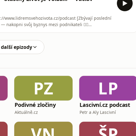
ps://www.lidremsvehozivota.cz/podcast [Zbývají poslední
— nakopni svůj byznys mezi podnikateli 👉🏻
ube Mentoring 👉🏻
 PODMÍNKY SOUTĚŽE PRO 6 VÝHERCŮ:3× přístup do The
e Percent Experience v pros
 další epizody
PZ
LP
Podivné zločiny
Lascivní.cz podcast
Aktuálně.cz
Petr a Aly Lascivní
VN
ŠP