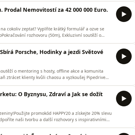
 výkon | Sleva 10% s kódem
u. Prodal Nemovitostí za 42 000 000 Euro.
eChill
na cokoliv zeptat? Vyplňte krátký formulář a ozve se
oPokračování rozhovoru (50m), Exkluzivní soutěží o
dnikatelů ➡️ https://hustlechill.cz/ 🤝 Partneři a služby,
tvůj výkon | Sleva 10% s kódem
bírá Porsche, Hodinky a jezdi Světové
outěží o mentoring s hosty, offline akce a komunita
staň ztrácet klienty kvůli chaosu a vyzkoušej Pipedrive
ích 6 měsíců 👉🏻 https://www.davame.com/cs/try-
eři a služby, které využívám:🧠 BrainMarket – palivo
ketu: O Byznysu, Zdraví a Jak se dožít
ozeniny!Použijte promokód HAPPY20 a získejte 20% slevu
poříte naši tvorbu a další rozhovory s inspirativními
tí pouze do konce března. Děkujeme za podporu! 🙌 )Získej
erenčním kodem “HUSTLE” více info zde 👉🏻