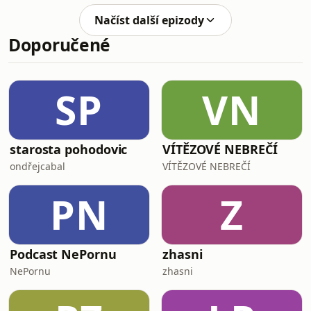
podcastu najdeš na
Načíst další epizody
forendors.cz/opravdovyvztahi
Doporučené
herohero.co/opravdovyvztah#sexualita
#intimita #vztahy
SP
VN
starosta pohodovic
VÍTĚZOVÉ NEBREČÍ
ondřejcabal
VÍTĚZOVÉ NEBREČÍ
PN
Z
Podcast NePornu
zhasni
NePornu
zhasni