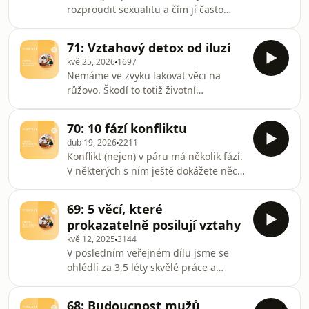
rozproudit sexualitu a čím jí často
stojíme v cestě. Chlapský díl v pojetí
Honzy a Vítka.Prémiové díly našeho
71: Vztahový detox od iluzí
podcastu najdeš na
kvě 25, 2026
1697
forendors.cz/opravdovyvztahi
Nemáme ve zvyku lakovat věci na
herohero.co/opravdovyvztah#vztahy
růžovo. Škodí to totiž životní
#sex #intimita
spokojenosti. Proto jsme si vzali na
paškál časté vztahové představy, fámy,
70: 10 fází konfliktu
klišé a ne příliš funkční pohádky. Jak s
dub 19, 2026
2211
naším pohledem na realitu vztahů
Konflikt (nejen) v páru má několik fází.
naložíte je jako vždy na vás.Prémiové
V některých s ním ještě dokážete něco
díly našeho podcastu najdeš na
udělat, v jiných už to jde do kopru. A
forendors.cz/opravdovyvztahi
ještě jiné váš vztah postupně zničí.
herohero.co/opravdovyvztah#vztahy
69: 5 věcí, které
Poznejte je všechny a naučte se s nimi
#iluze
prokazatelně posilují vztahy
pracovat.Prémiové díly našeho
kvě 12, 2025
3144
podcastu najdeš na
V posledním veřejném dílu jsme se
forendors.cz/opravdovyvztahi
ohlédli za 3,5 léty skvělé práce a
herohero.co/opravdovyvztah#vztahy
vytáhli z ní 5 věcí, které vztahy
#konflikty
opravdu posilují. A které rozhodně v
68: Budoucnost mužů