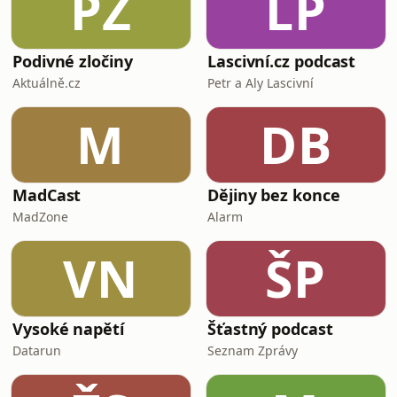
PZ
LP
Podivné zločiny
Lascivní.cz podcast
Aktuálně.cz
Petr a Aly Lascivní
M
DB
MadCast
Dějiny bez konce
MadZone
Alarm
VN
ŠP
Vysoké napětí
Šťastný podcast
Datarun
Seznam Zprávy