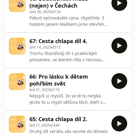
časopisech nenajdeš.Tak si je
(nejen) v Čechách
poslechni a my se budeme těšit na
úno 28, 2025
3124
slyšenou třeba na Forendors.Prémiové
Pokud vychováváte syna, zbystřete. S
díly našeho podcastu najdeš na
hostem Janem Maškem jsme otevřeli
forendors.cz/opravdovyvztahi
pandořinu skříňku. Jak dnes kluci
herohero.co/opravdovyvztah#vztahy
získávají vzory? Jak může seznamování
67: Cesta chlapa díl 4.
online pošlapat sebedůvěru? A jak ze
úno 14, 2025
2515
svého syna vychovat muže, kterému
Trochu filozofický díl s praktickým
se bude v novém světě dařit?Prémiové
přesahem, ve kterém Víťa s Honzou
díly našeho podcastu najdeš na
rozebírají vztah muže ke smrti a
forendors.cz/opravdovyvztahi
životnímu smyslu, i dopad tohoto
herohero.co/opravdovyvztah#otec
66: Pro lásku k dětem
vztahu na kvalitu života a
#syn #vzor #výchova #hodnoty
pohřbím svět
vztahů.Prémiové díly našeho podcastu
led 31, 2025
2119
najdeš na
Nejspíš si myslíš, že se tě to netýká.
forendors.cz/opravdovyvztahi
Jenže to si myslí většina těch, kteří v
herohero.co/opravdovyvztah#smysl
tom vězí až po uši. Jak se z mateřské
#smrt #muzi #vztahy
lásky stane dusivé pouto, které zničí
65: Cesta chlapa díl 2.
vše, co drží rodinu ve zdravé pohodě?
led 17, 2025
2349
Prémiové díly našeho podcastu najdeš
Druhý díl seriálu vás vezme do tématu
na forendors.cz/opravdovyvztahi