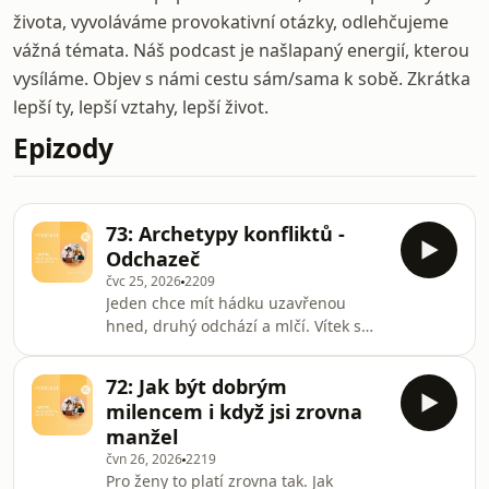
života, vyvoláváme provokativní otázky, odlehčujeme
vážná témata. Náš podcast je našlapaný energií, kterou
vysíláme. Objev s námi cestu sám/sama k sobě. Zkrátka
lepší ty, lepší vztahy, lepší život.
Epizody
73: Archetypy konfliktů -
Odchazeč
čvc 25, 2026
2209
Jeden chce mít hádku uzavřenou
hned, druhý odchází a mlčí. Vítek s
Honzou si posvítili na archetyp
Odchazeče. Odhalte, jak a proč takový
72: Jak být dobrým
člověk funguje a jak dostávat do
milencem i když jsi zrovna
vztahů víc pohody, když máte tu čest s
manžel
partnerem, který odchází. Nebo jste to
čvn 26, 2026
2219
vy.
Pro ženy to platí zrovna tak. Jak