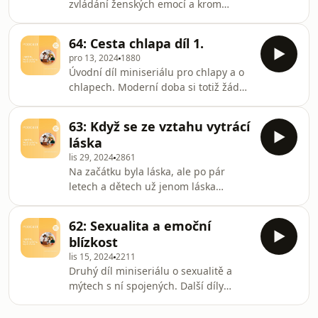
zvládání ženských emocí a krom
herohero.co/opravdovyvztah#vztahy
Honzových blbých vtipů hrozí, že se i
#muz #zena #deti #zavislost
něco užitečného dozvíte. Tak
#energie
64: Cesta chlapa díl 1.
bacha!Prémiové díly našeho podcastu
pro 13, 2024
1880
najdeš na
Úvodní díl miniseriálu pro chlapy a o
forendors.cz/opravdovyvztahi
chlapech. Moderní doba si totiž žádá
herohero.co/opravdovyvztah#vztahy
jiné muže než před pár desítkami let.
#muz #zena #emoce
A co na to ženy?Prémiové díly našeho
#emocnivyzralost
63: Když se ze vztahu vytrácí
podcastu najdeš na
láska
forendors.cz/opravdovyvztahi
lis 29, 2024
2861
herohero.co/opravdovyvztah#vztahy
Na začátku byla láska, ale po pár
#muz #jaksestatmuzem
letech a dětech už jenom láska
nestačí. Nauč se, jaké principy můžou
za to, že se láska ztrácí a co se s tím
62: Sexualita a emoční
dá dělat.Prémiové díly našeho
blízkost
podcastu najdeš na
lis 15, 2024
2211
forendors.cz/opravdovyvztahi
Druhý díl miniseriálu o sexualitě a
herohero.co/opravdovyvztah#zamilovanost
mýtech s ní spojených. Další díly
#laska #stereotyp #vztahy
najdeš na Herohero a
Forendors.Prémiové díly našeho