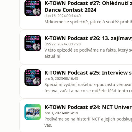
K-TOWN Podcast #27: Ohlédnutí 
Dance Contest 2024
dub 16, 2024
00:14:49
Mrkneme se společně, jak celá soutěž probíhal
K-TOWN Podcast #26: 13. zajímavýc
úno 22, 2024
00:17:28
V této epizodě se podíváme na fakta, který s
aktuální.
K-TOWN Podcast #25: Interview 
pro 5, 2023
00:16:43
Speciální vydání našeho k-podcastu věnované
K-TOWN Podcast #24: NCT Univer
pro 3, 2023
00:14:19
Podíváme se na historií NCT a jejich podsku
vás.