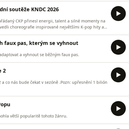
Demon Hunters.
odní soutěže KNDC 2026
řádaný CKP přinesl energii, talent a silné momenty na
vedli choreografie inspirované největšími K-pop hity a
olem tohoto žánru.Pro nejlepší účastníky znamenala také
aneční soutěž KWF 2026 v Koreji.Gratulujeme všem
h faux pas, kterým se vyhnout
adaptovat a vyhnout se běžným faux pas.
e 2
a co nás bude čekat v sezóně .Pozn: upřesnění 1 bilión
Popu
ohla větší popularitě tohoto žánru.