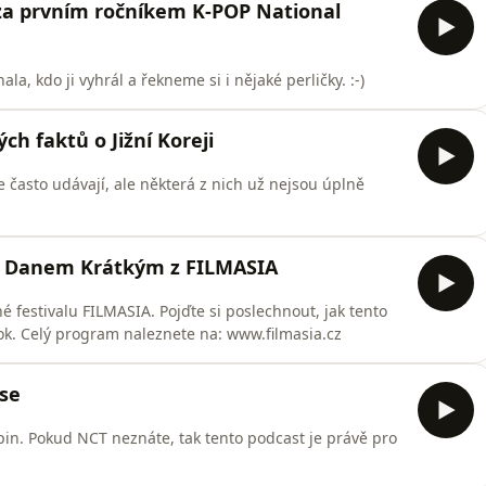
za prvním ročníkem K-POP National
a, kdo ji vyhrál a řekneme si i nějaké perličky. :-)
h faktů o Jižní Koreji
e často udávají, ale některá z nich už nejsou úplně
s Danem Krátkým z FILMASIA
 festivalu FILMASIA. Pojďte si poslechnout, jak tento
festival začal a na co se můžete těšit tento rok. Celý program naleznete na: www.filmasia.cz
se
pin. Pokud NCT neznáte, tak tento podcast je právě pro