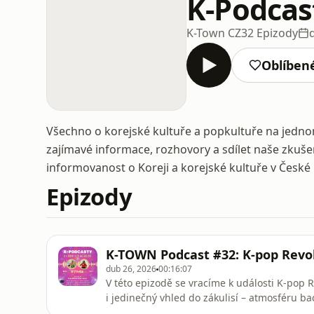
K-Podcas
K-Town CZ
32 Epizody
Oblíben
Všechno o korejské kultuře a popkultuře na jednom
zajímavé informace, rozhovory a sdílet naše zkušen
informovanost o Koreji a korejské kultuře v České 
Epizody
K-TOWN Podcast #32: K-pop Revol
dub 26, 2026
00:16:07
V této epizodě se vracíme k události K-pop
i jedinečný vhled do zákulisí – atmosféru b
návštěvník nevidí. Právě díky této perspekt