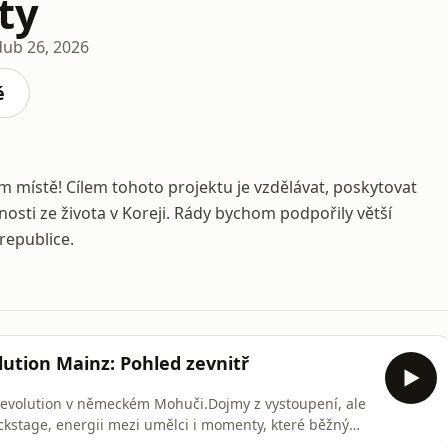
ty
dub 26, 2026
é
 místě! Cílem tohoto projektu je vzdělávat, poskytovat
osti ze života v Koreji. Rády bychom podpořily větší
republice.
ution Mainz: Pohled zevnitř
 Revolution v německém Mohuči.Dojmy z vystoupení, ale
ackstage, energii mezi umělci i momenty, které běžný
ivě se dostáváme i k zajímavým setkáním, včetně