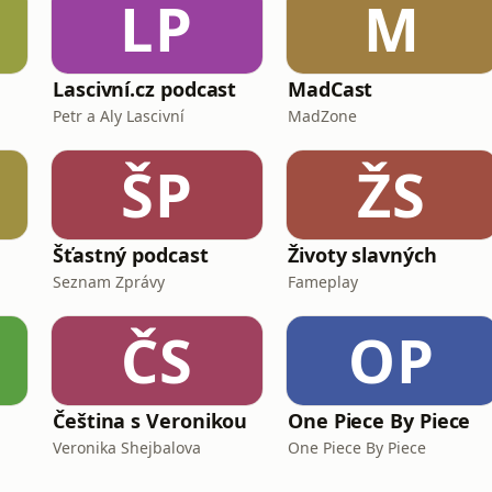
LP
M
Lascivní.cz podcast
MadCast
Petr a Aly Lascivní
MadZone
ŠP
ŽS
Šťastný podcast
Životy slavných
Seznam Zprávy
Fameplay
ČS
OP
Čeština s Veronikou
One Piece By Piece
Veronika Shejbalova
One Piece By Piece