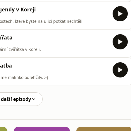
endy v Koreji
ostech, které byste na ulici potkat nechtěli.
ířata
ní zvířátka v Koreji.
vatba
me malinko odlehčily. :-)
 další epizody