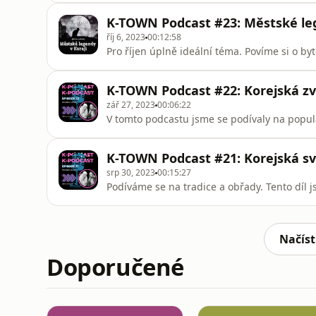
K-TOWN Podcast #23: Městské leg
říj 6, 2023
00:12:58
Pro říjen úplně ideální téma. Povíme si o byt
K-TOWN Podcast #22: Korejská zv
zář 27, 2023
00:06:22
V tomto podcastu jsme se podívaly na populár
K-TOWN Podcast #21: Korejská s
srp 30, 2023
00:15:27
Podíváme se na tradice a obřady. Tento díl js
Načíst
Doporučené