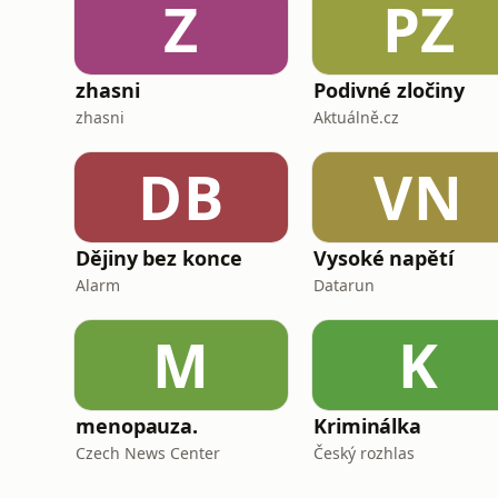
Z
PZ
zhasni
Podivné zločiny
zhasni
Aktuálně.cz
DB
VN
Dějiny bez konce
Vysoké napětí
Alarm
Datarun
M
K
menopauza.
Kriminálka
Czech News Center
Český rozhlas