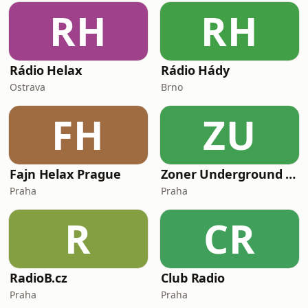
RH
RH
Rádio Helax
Rádio Hády
Ostrava
Brno
FH
ZU
Fajn Helax Prague
Zoner Underground Network
Praha
Praha
R
CR
RadioB.cz
Club Radio
Praha
Praha