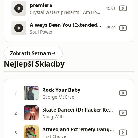
premiera
15:01
Crystal Waters presents I Am House Radio
Always Been You (Extended Mix)
15:00
Soul Power
Zobrazit Seznam
Nejlepší Skladby
Rock Your Baby
1
George McCrae
Skate Dancer (Dr Packer Remix)
2
Doug Willis
Armed and Extremely Dangerous
3
First Choice