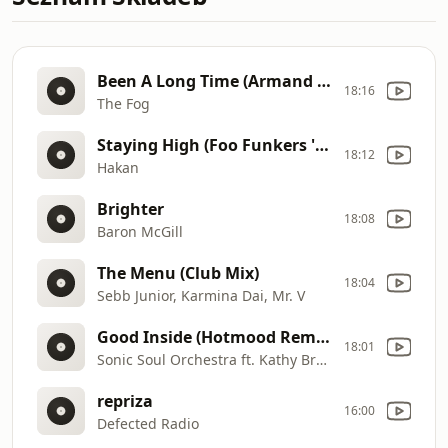
Been A Long Time (Armand Pena Remix)
18:16
The Fog
Staying High (Foo Funkers 'Strong Disco' Mix)
18:12
Hakan
Brighter
18:08
Baron McGill
The Menu (Club Mix)
18:04
Sebb Junior, Karmina Dai, Mr. V
Good Inside (Hotmood Remix)
18:01
Sonic Soul Orchestra ft. Kathy Brown
repriza
16:00
Defected Radio