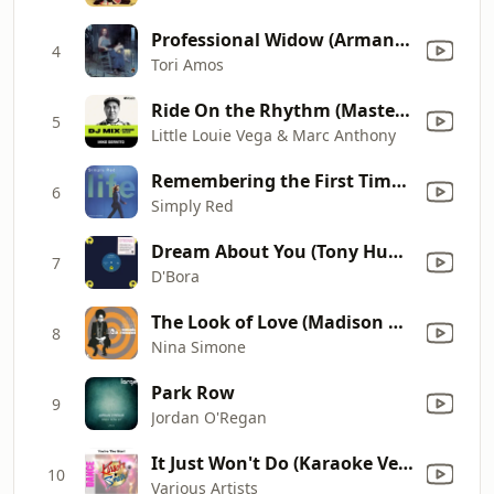
Professional Widow (Armand's Star Trunk Funkin' Mix) [Radio Edit]
4
Tori Amos
Ride On the Rhythm (Masters At Work Dub) [Mixed]
5
Little Louie Vega & Marc Anthony
Remembering the First Time (Satoshi Tomiie Classic 12" Mix)
6
Simply Red
Dream About You (Tony Humphries' 12" Mix)
7
D'Bora
The Look of Love (Madison Park vs. Lenny B. Remix)
8
Nina Simone
Park Row
9
Jordan O'Regan
It Just Won't Do (Karaoke Version) [As Made Famous By: Tim Deluxe Featuring Sam Obernik]
10
Various Artists