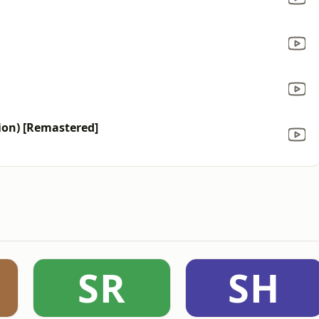
sion) [Remastered]
SR
SH