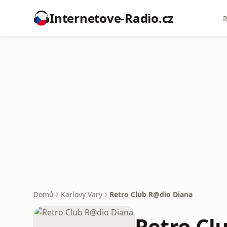
Internetove-Radio.cz
R
Domů
Karlovy Vary
Retro Club R@dio Diana
Retro Cl