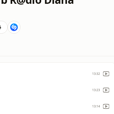
é
13:32
13:23
13:14