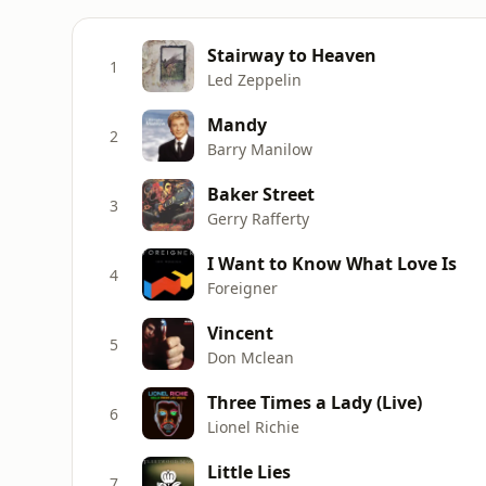
Stairway to Heaven
1
Led Zeppelin
Mandy
2
Barry Manilow
Baker Street
3
Gerry Rafferty
I Want to Know What Love Is
4
Foreigner
Vincent
5
Don Mclean
Three Times a Lady (Live)
6
Lionel Richie
Little Lies
7