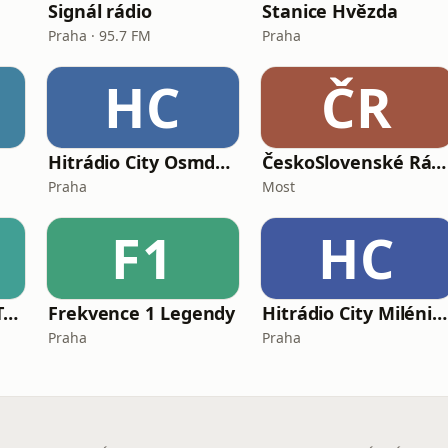
Signál rádio
Stanice Hvězda
Praha · 95.7 FM
Praha
HC
ČR
Hitrádio City Osmdesátka
ČeskoSlovenské Rádio
Praha
Most
F1
HC
Rádio Pigy - Disko Trysko
Frekvence 1 Legendy
Hitrádio City Milénium
Praha
Praha