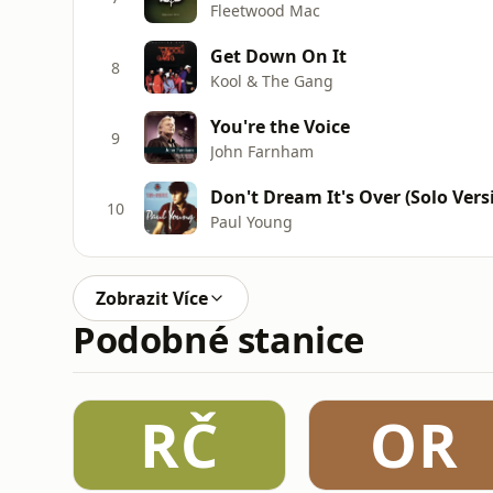
Fleetwood Mac
Get Down On It
8
Kool & The Gang
You're the Voice
9
John Farnham
Don't Dream It's Over (Solo Ver
10
Paul Young
Zobrazit Více
Podobné stanice
RČ
OR