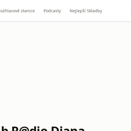
ozhlasové stanice
Podcasty
Nejlepší Skladby
ub R@dio Diana