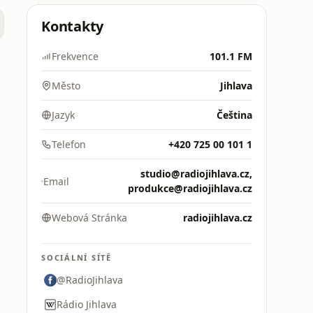
Kontakty
o
Frekvence
101.1 FM
Město
Jihlava
Jazyk
Čeština
Telefon
+420 725 00 101 1
studio@radiojihlava.cz,
Email
produkce@radiojihlava.cz
Webová Stránka
radiojihlava.cz
SOCIÁLNÍ SÍTĚ
@RadioJihlava
Rádio Jihlava