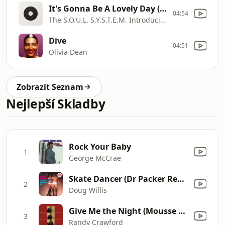
It's Gonna Be A Lovely Day (Easy Listening Sax Instrumental)
04:54
The S.O.U.L. S.Y.S.T.E.M. Introducing Michelle Visage
Dive
04:51
Olivia Dean
Zobrazit Seznam
Nejlepší Skladby
Rock Your Baby
1
George McCrae
Skate Dancer (Dr Packer Remix)
2
Doug Willis
Give Me the Night (Mousse T.'s Classic Club Mix)
3
Randy Crawford