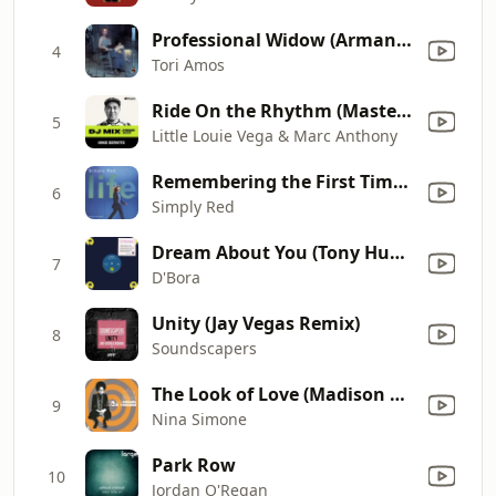
Professional Widow (Armand's Star Trunk Funkin' Mix) [Radio Edit]
4
Tori Amos
Ride On the Rhythm (Masters At Work Dub) [Mixed]
5
Little Louie Vega & Marc Anthony
Remembering the First Time (Satoshi Tomiie Classic 12" Mix)
6
Simply Red
Dream About You (Tony Humphries' 12" Mix)
7
D'Bora
Unity (Jay Vegas Remix)
8
Soundscapers
The Look of Love (Madison Park vs. Lenny B. Remix)
9
Nina Simone
Park Row
10
Jordan O'Regan