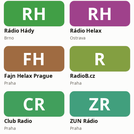
RH
RH
Rádio Hády
Rádio Helax
Brno
Ostrava
FH
R
Fajn Helax Prague
RadioB.cz
Praha
Praha
CR
ZR
Club Radio
ZUN Rádio
Praha
Praha