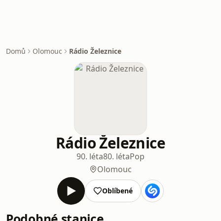
Domů
Olomouc
Rádio Železnice
Rádio Železnice
90. léta
80. léta
Pop
Olomouc
Oblíbené
Podobné stanice