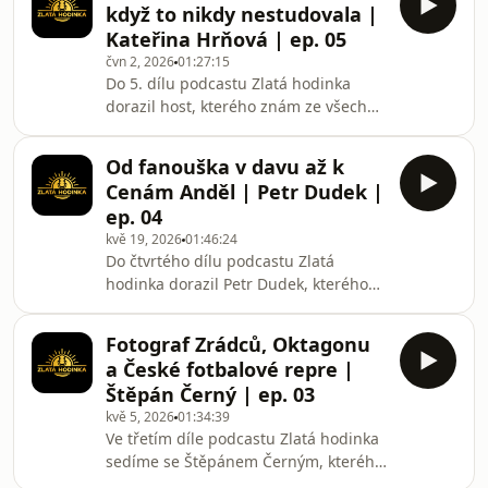
když to nikdy nestudovala |
životní přerod. V rozhovoru popisuje,
Kateřina Hrňová | ep. 05
jak ho čelní střet s tatrovkou na ledu
čvn 2, 2026
01:27:15
donutil seknout s rozvážením balíků,
Do 5. dílu podcastu Zlatá hodinka
jak 8 let úspěšně provozoval e-shop
dorazil host, kterého znám ze všech
Plecháčkov.cz a jak se nakonec dostal
nejlépe – moje snoubenka, fotografka
k filmovým dokumentům o Šumavě a
a tvůrkyně obsahu Kateřina Hrňová.
špičko
Od fanouška v davu až k
Probrali jsme spolu věci, o kterých
Cenám Anděl | Petr Dudek |
doma běžně nemluvíme, a Kateřina
ep. 04
na rovinu popsala svou cestu k
kvě 19, 2026
01:46:24
fotografii, která začala dost
Do čtvrtého dílu podcastu Zlatá
netradičně: tím, že jí foťák v práci
hodinka dorazil Petr Dudek, kterého
prostě slušel.Povídali jsme si o tom,
celá česká scéna zná pod přezdívkou
jak se od upravování celé svatby po
Peter Houpou. Petr má naprosto
jedné fotce v tel
Fotograf Zrádců, Oktagonu
unikátní příběh – z hardcore fanouška
a České fotbalové repre |
rappera Paulieho Garanda se
Štěpán Černý | ep. 03
vypracoval na jeho dvorního fotografa
kvě 5, 2026
01:34:39
a dnes fotí ty největší hudební eventy
Ve třetím díle podcastu Zlatá hodinka
u nás, včetně Cen Anděl.Povídali jsme
sedíme se Štěpánem Černým, kterého
si o tom, jak se probojovat do
většina z vás zná pod pseudonymem