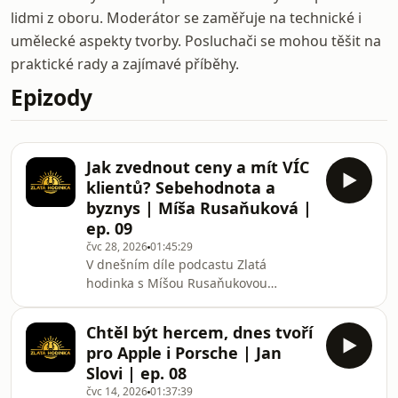
lidmi z oboru. Moderátor se zaměřuje na technické i
umělecké aspekty tvorby. Posluchači se mohou těšit na
praktické rady a zajímavé příběhy.
Epizody
Jak zvednout ceny a mít VÍC
klientů? Sebehodnota a
byznys | Míša Rusaňuková |
ep. 09
čvc 28, 2026
01:45:29
V dnešním díle podcastu Zlatá
hodinka s Míšou Rusaňukovou
(@misha.photo) se podíváme na
tvrdou realitu podnikání ve fotografii.
Chtěl být hercem, dnes tvoří
Míša prozradí, proč fotit za 2 000 Kč
pro Apple i Porsche | Jan
znamená krach, jak si správně
Slovi | ep. 08
nastavit cenotvorbu a spočítat
čvc 14, 2026
01:37:39
náklady. Já jí v některých názorech