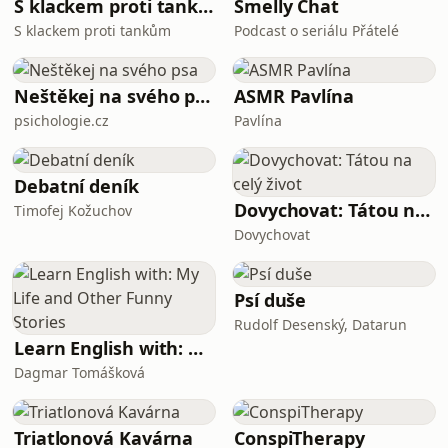
výhradně fotografií a jeho cesta je
S klackem proti tankům
Smelly Chat
inspirací pro každého, kdo chce
S klackem proti tankům
Podcast o seriálu Přátelé
proměnit vášeň v udržitelné
podnikání.Probrali jsme vše od
techniky až po psycholog
Neštěkej na svého psa
ASMR Pavlína
psichologie.cz
Pavlína
Debatní deník
Dovychovat: Tátou na celý život
Timofej Kožuchov
Dovychovat
Psí duše
Rudolf Desenský, Datarun
Learn English with: My Life and Other Funny Stories
Dagmar Tomášková
Triatlonová Kavárna
ConspiTherapy