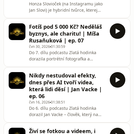
Honza Slovioček (na Instagramu jako
oponuji, což vede k celkem zajímavé
Jan Slovi) je hybridní tvůrce, kterej
diskuzi. Navíc uslyšíte její divoký
fotí, natáčí, hraje a zároveň točí pro
příběh o tom, jak skončila v
jiné influencery a značky. V osmém
americkém vězení a jak jí to změnilo
Fotíš pod 5 000 Kč? Neděláš
díle Zlaté hodinky probíráme:– proč
byznys, ale charitu! | Míša
pořád nemá web (a proč nemá cenu
Rusaňuková | ep. 07
čekat na &quot;ideální
čvn 30, 2026
01:30:59
moment&quot;)– jak se dělá reklama s
Do 7. dílu podcastu Zlatá hodinka
živým kozlem (a proč u toho nesmí být
dorazila portrétní fotografka a
žádná žena, co má zrovna měsíčky)–
fotokoučka Míša Rusaňuková. Míša je
ztracenou kameru za 150 000 Kč,
na české scéně úkaz – fotí velké
kterou hodinu hled
Nikdy nestudoval efekty,
kampaně (např. pro Foodoru s Evou
dnes přes AI tvoří videa,
Adamčíkovou), její billboardy visí na
která lidi děsí | Jan Vacke |
pražské magistrále, ale přitom stále
ep. 06
používá stařičkou Sony A9 první
čvn 16, 2026
01:38:51
generace, fotí zásadně přes displej a
Do 6. dílu podcastu Zlatá hodinka
odmítá se honit za technickými
dorazil Jan Vacke – člověk, který na
tabulkami.Probrali jsme její fascinující
českém Instagramu ukazuje úplně
cestu: od klap
jiný level práce s umělou inteligencí.
Živí se fotkou a videem, i
Honza má za sebou neuvěřitelný