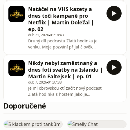
backstage k velkým jménům, proč
Blackartcz. Probrali jsme jeho
jsou podle něj drahá
Natáčel na VHS kazety a
jedenáctiletou cestu na volné noze,
dnes točí kampaně pro
během které se stal oficiálním
Netflix | Martin Doležal |
fotografem české fotbalové
ep. 02
reprezentace, fotil drsný Oktagon,
dub 21, 2026
01:18:43
Dakar i vizuálně podmanivou show
Druhý díl podcastu Zlatá hodinka je
Zrádci. Štěpán nám otevřeně popsal
venku. Moje pozvání přijal člověk,
své workflow, technické faily i to, jak
který má natáčení v krvi už od
se mu podařilo vyvinout a
základní školy. Martin Doležal je
Nikdy nebyl zaměstnaný a
hlavní kameraman agentury
dnes fotí svatby na Islandu |
Socialpark, ale jeho práce sahá od
Martin Faltejsek | ep. 01
velkých kampaní pro Netflix a Tesco až
dub 7, 2026
01:37:33
po ty nejpropracovanější reels
Je mi obrovskou ctí začít nový podcast
českých influencerek.V rozhovoru jsme
Zlatá hodinka s hostem jako je
probrali jeho 20letou cestu se
fotograf Martin Faltejsek. Martin je
značkou Sony, studium u
Doporučené
člověk, který hned po škole skočil do
legendárního F.A. Brabce i to, proč se
hluboké vody a už 13 let z ní
i
nevyplaval – v tom nejlepším slova
smyslu. Martin se od svých 20 let živí