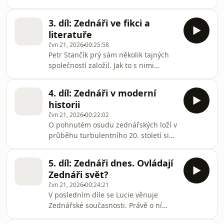
celých architektonických slozích. O
poslouchat v mobilní aplikaci
nich a o tom, jak “číst” architekturu
mujRozhlas pro Android a iOS nebo
3. díl: Zednáři ve fikci a
hovoří teoretik Adam Štěch. Vybavena
na webu mujRozhlas.cz
literatuře
znalostmi se Lucie vydává na
čvn 21, 2026
00:25:58
procházku Prahou po zednářských
Petr Stančík prý sám několik tajných
památkách s průvodkyní Květoslavou
společností založil. Jak to s nimi
Navrátilovou.Všechny díly podcastu
dopadlo? S Lucií si ve třetím díle
Zednáři můžete pohodlně poslouchat
povídají o literárních procesech, které
v mobilní aplikaci mujRozhlas pro
4. díl: Zednáři v moderní
zahrnují mystiku a mysterium tajných
Android a iOS nebo na we
historii
spolků. Jana Čechurová pak nabízí
čvn 21, 2026
00:22:02
dobovou perspektivu zlatého věku
O pohnutém osudu zednářských loží v
Zednářů první poloviny 20.
průběhu turbulentního 20. století si
století.Všechny díly podcastu Zednáři
Lucie povídá s historičkou janou
můžete pohodlně poslouchat v
Čechurovou. Pomocí rozhlasového
mobilní aplikaci mujRozhlas pro
5. díl: Zednáři dnes. Ovládají
archivu tako přibližuje dobové
Android a iOS nebo na w
Zednáři svět?
vzpomínky Hany Dvořákové, nebo
čvn 21, 2026
00:24:21
reportáž z pohřbu Jana
V posledním díle se Lucie věnuje
Masaryka.Všechny díly podcastu
Zednářské současnosti. Právě o ní
Zednáři můžete pohodlně poslouchat
hovoří s Velikým mistrem Veliké lóže
v mobilní aplikaci mujRozhlas pro