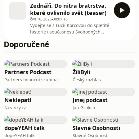
České republiky Liborem Adamcem.
Android a iOS nebo na webu
Zednáři. Do nitra bratrstva,
Co znamená být Zednářem dnes? Jak
mujRozhlas.cz.
které ovlivnilo svět (teaser)
probíhají a k čemu se dají přirovnat
čvn 16, 2026
00:01:16
zednářské rituály? A co je pravdy na
Vydejte se s Lucií Korcovou do spletité
zobecňujícím tvrzení, že Zednáři
historie i současnosti Svobodných
ovládají svět?Všechny díly podcastu
Zednářů. Kdo byli Zednáři v historii a
Zednáři můžete pohodlně poslouchat
Doporučené
kdo jsou dnes? Jakou stopu zanechali
v mobilní aplikaci mujRozhlas pro
v literatuře, umění a architektuře?
Android a iOS neb
Najdou se jistě i otázky, na které se
nám nepodaří nalézt odpověď, ale
přeci jen, kdo by neměl rád tajemství?
Partners Podcast
ŽiliByli
Všechny díly podcastu Zednáři
Partners finanční skupina
Český rozhlas
můžete pohodlně poslouchat v
mobilní aplikaci mujRozhlas pro
Android a iOS
Neklepat!
Jinej podcast
Novinky.cz
Jan Grolich
dopeYEAH talk
Slavné Osobnosti
dopeYEAH talk
Slavné Osobnosti