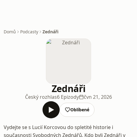
Domů
Podcasty
Zednáři
Zednáři
Český rozhlas
6 Epizody
čvn 21, 2026
Oblíbené
Vydejte se s Lucií Korcovou do spletité historie i
současnosti Svobodných Zednářů. Kdo byli Zednáři v