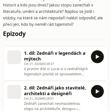
historii a kdo jsou dnes? Jakou stopu zanechali v
literatuře, umění a architektuře? Najdou se jistě i
otázky, na které se nám nepodaří nalézt odpověď, ale
přeci jen, kdo by neměl rád tajemství?
Epizody
1. díl: Zednáři v legendách a
mýtech
čvn 21, 2026
00:28:37
V prvním díle si Lucie si o zednářských
legendách povídá se spisovatelem
Petrem Stančíkem. O faktografický
výklad nejranějších legend se stará
2. díl: Zednáři jako stavitelé,
historička Jana Čechurová a o své
architekti a designéři
zkušenosti a drobnosti z každodenní
čvn 21, 2026
00:28:01
zednářské praxe se podělí zednář a
Zednáři zanechali nesmazatelnou
historik Ric Berman. Všechny díly
stopu na architektuře, designu i
podcastu Zednáři můžete pohodlně