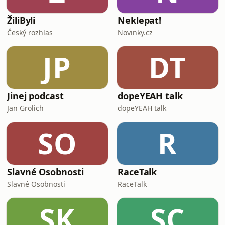
ŽiliByli
Neklepat!
Český rozhlas
Novinky.cz
JP
DT
Jinej podcast
dopeYEAH talk
Jan Grolich
dopeYEAH talk
SO
R
Slavné Osobnosti
RaceTalk
Slavné Osobnosti
RaceTalk
SK
SC