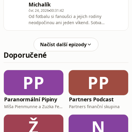
Michalík
Právě skončené Mistrovství světa dalo
čvc 24, 2026
00:31:42
nahlédnout do trendů, které budou v
Od fotbalu si fanoušci a jejich rodiny
následujících letech formovat fotbal
neodpočinou ani jeden víkend. Sotva
jako takový. Od taktické dominance
skončilo mistrovství světa, začíná
Španělska p
domácí Chance Liga. Po osmi letech s
dvěma nováčky, Zbrojovka a Artis
Načíst další epizody
dodají soutěži nový, brněnský náboj.
Doporučené
O jejich ambicích, o tom, proč může
mít mistrovská Slavia v cestě za
obhajobou více problémů sama se
sebou než se stagnující Spartou, ale
PP
PP
taky o nečitelné Plzni nebo pokusu o
restart
Paranormální Pipiny
Partners Podcast
Míša Pienmunne a Zuzka Fejfarová
Partners finanční skupina
Ž
N