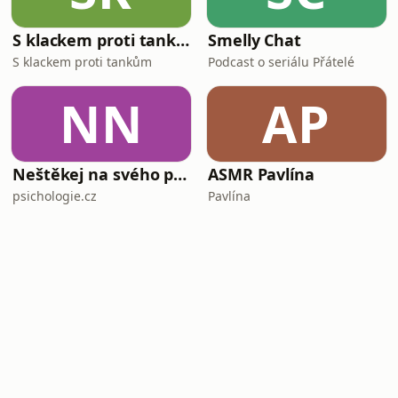
S klackem proti tankům
Smelly Chat
S klackem proti tankům
Podcast o seriálu Přátelé
NN
AP
Neštěkej na svého psa
ASMR Pavlína
psichologie.cz
Pavlína