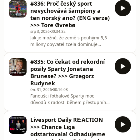
fu
#836: Proč český sport
druhou? V dnešním díle nahlédneme
nevychovává šampiony a
pod pokličku jednoho z
ten norský ano? (ENG verze)
nejúspěšnějších sportovních systémů
>>> Tore Øvrebø
na světě, ne-li toho vůbec
srp 3, 2026
00:34:32
nejúspěšnějšího. Naším hostem je
Jak je možné, že země s pouhými 5,5
Tore Øvrebø, ředitel norské
miliony obyvatel zcela dominuje
organizace Olympiatoppen, která
zimním olympijským hrám a chrlí
zastřešuje kompletní přípravu
jednu světovou sportovní hvězdu za
norských olympioniků i
#835: Co čekat od rekordní
druhou? V dnešním díle nahlédneme
posily Sparty Jonatana
pod pokličku jednoho z
Brunese? >>> Grzegorz
nejúspěšnějších sportovních systémů
Rudynek
na světě, ne-li toho vůbec
čvc 31, 2026
00:16:08
nejúspěšnějšího. Naším hostem je
Fanoušci fotbalové Sparty moc
Tore Øvrebø, ředitel norské
důvodů k radosti během přestupního
organizace Olympiatoppen, která
období zatím nedostali, minulý týden
zastřešuje kompletní přípravu
ovšem přišla velmi výrazná posila do
norských olympioniků i
Livesport Daily RE:ACTION
útoku. Z polského Rakowa přestoupil
>>> Chance Liga
na Letnou pětadvacetiletý norský
odstartovala! Odhadujeme
útočník Jonatan Braut Brunes, který