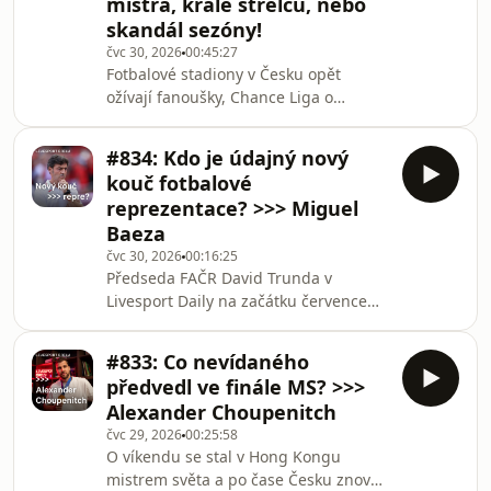
mistra, krále střelců, nebo
dal za dva roky v Polsku dohromady
skandál sezóny!
čtyři desítky gólů. A po trápení v
prvním kole proti brněnské Zbrojovce
čvc 30, 2026
00:45:27
Fotbalové stadiony v Česku opět
většina fanoušků volá po tom, aby
ožívají fanoušky, Chance Liga o
naskočil už dne
víkendu ohlásila svůj návrat! A návrat
ohlásil i poslední člen našeho tria,
#834: Kdo je údajný nový
Jakub Burian, který se vrátil z USA z
kouč fotbalové
mistrovství světa! A to je samozřejmě
reprezentace? >>> Miguel
skvělá příležitost pro další RE:ACTION.
Baeza
Rozebereme titulové favority,
čvc 30, 2026
00:16:25
aspiranty na sestup, komety sezóny,
Předseda FAČR David Trunda v
nebo odhadneme největší skandál,
Livesport Daily na začátku července
který se v nadcházejícím ročníku
řekl, že chce do počátku srpna mít na
stane. Nabuš
stole jméno pro reprezentaci. Podle
#833: Co nevídaného
španělského deníku AS je tím jménem
předvedl ve finále MS? >>>
Santiago Denia. Případnou volbu musí
Alexander Choupenitch
ještě schválit výkonný výbor, ale sám
čvc 29, 2026
00:25:58
Trunda situaci popsal tak, že v tomto
O víkendu se stal v Hong Kongu
směru probíhají intenzivní jednání,
mistrem světa a po čase Česku znovu
což znamená, že Santi Denia už plní