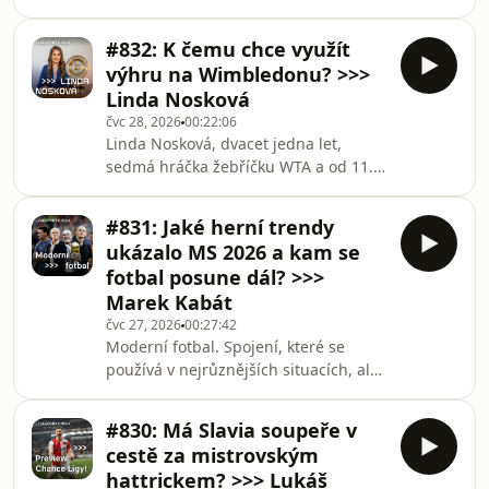
připomněl jeden z nejtradičnějších
mediální titulky. Kdo je tento
sportů, v němž zároveň panuje
španělský
#832: K čemu chce využít
obrovská celosvětová konkurence. Už
výhru na Wimbledonu? >>>
dříve získal olympijský bronz, má
Linda Nosková
navíc přesah díky svým aktivitám v
čvc 28, 2026
00:22:06
hudbě nebo v tělocvičné organizaci
Linda Nosková, dvacet jedna let,
Sokol, která v současnosti bojuje s
sedmá hráčka žebříčku WTA a od 11.
nedostatkem peněz i dětí. O tom všem
července také vítězka slavného
velmi přemýšlivým způsobem mluvil v
Wimbledonu. Taková je realita, se
dnešní epizodě podc
#831: Jaké herní trendy
kterou se rodačka ze Vsetína učí žít, a
ukázalo MS 2026 a kam se
to doslova. Rozhodně totiž nejde o
fotbal posune dál? >>>
typ, který by vyhledával mediální
Marek Kabát
pozornost nebo přehnaně extrovertní
čvc 27, 2026
00:27:42
chování, přesto se jí těchto příležitostí
Moderní fotbal. Spojení, které se
dostalo v posledních týdnech až až.
používá v nejrůznějších situacích, ale
Co považuje za největší zážitek od
co přesně znamená? Je moderní fotbal
výhry v A
jen chladná šachová partie plná dat a
#830: Má Slavia soupeře v
zautomatizovaných pohybů, nebo se
cestě za mistrovským
právě rodí nová éra nevídané
hattrickem? >>> Lukáš
dynamiky a všestranného pojetí?