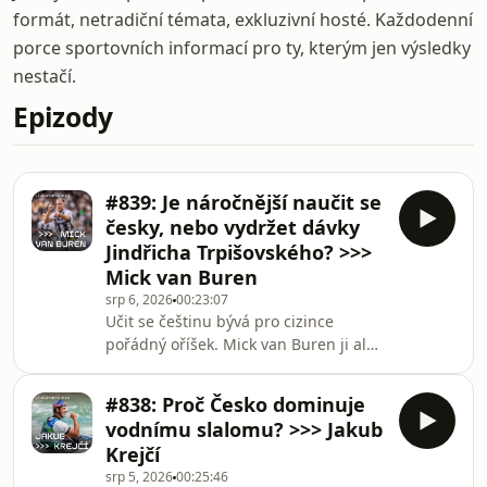
formát, netradiční témata, exkluzivní hosté. Každodenní
porce sportovních informací pro ty, kterým jen výsledky
nestačí.
Epizody
#839: Je náročnější naučit se
česky, nebo vydržet dávky
Jindřicha Trpišovského? >>>
Mick van Buren
srp 6, 2026
00:23:07
Učit se češtinu bývá pro cizince
pořádný oříšek. Mick van Buren ji ale
zvládá s neuvěřitelnou lehkostí, takřka
stejně jako překonávat obrany
#838: Proč Česko dominuje
soupeřů. V dnešním díle Livesport
vodnímu slalomu? >>> Jakub
Daily přivítáme útočníka Hradce
Krejčí
Králové, který se z nálepky věčného
srp 5, 2026
00:25:46
„žolíka“ v současnosti vypracoval v