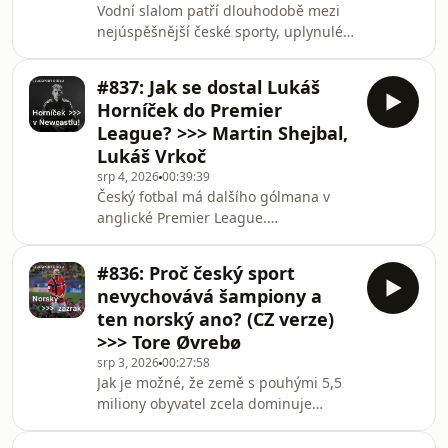
Vodní slalom patří dlouhodobě mezi
klíčového lídra, který pomáhá Hradci v
nejúspěšnější české sporty, uplynulé
historické jízdě v Evropě a prožívá
mistrovství světa bylo z hlediska
možná nejlepší období své kariéry. Jak
úspěchů přesto výjimečné. Sedm
vzpomín
#837: Jak se dostal Lukáš
medailí včetně tří zlatých, navíc v
Horníček do Premier
americké Oklahomě, kde se za dva
League? >>> Martin Shejbal,
roky bude závodit i na olympijských
Lukáš Vrkoč
hrách. Proč bylo Česko tak
srp 4, 2026
00:39:39
dominantní, jak se on sám vyrovnal se
Český fotbal má dalšího gólmana v
specifickými podmínkami nebo co mu
anglické Premier League.
tak trochu chybělo při oslavách, řekl v
Čtyřiadvacetiletý Lukáše Horníček
dnešní epizodě pod
přestoupil z portugalské Bragy do
#836: Proč český sport
Newcastlu za částku kolem třiceti
nevychovává šampiony a
milionů eur, což z něj dělá třetího
ten norský ano? (CZ verze)
nejdražšího českého fotbalistu v
>>> Tore Øvrebø
historii. V dnešním speciálním vydání
srp 3, 2026
00:27:58
podcastu Livesport Daily nabídneme
Jak je možné, že země s pouhými 5,5
dva pohledy na tuhle velkou událost
miliony obyvatel zcela dominuje
českého sportu. S bývalým
zimním olympijským hrám a chrlí
pardubickým gólmanem, trenérem a
jednu světovou sportovní hvězdu za