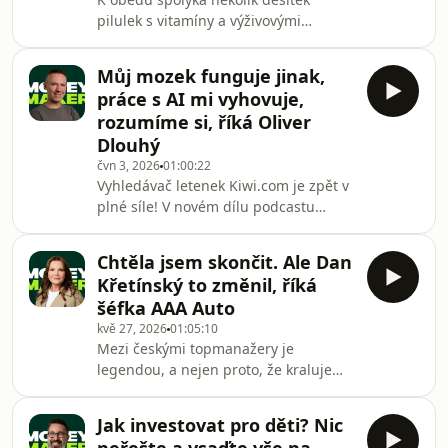
zapojuje do svého byznysu i kam
pilulek s vitamíny a výživovými
podle něj posune celé lidstvo. V
doplňky, většinu dne ale hladoví,
rozhovoru se dále dozvíte:🟢 V čem
striktně si hlídá spánek a po
Čupra inspirova
Můj mozek funguje jinak,
probuzení dělá 150 kliků… Jiří Votava
práce s AI mi vyhovuje,
tématem longevity a péče o zdraví
rozumíme si, říká Oliver
doslova žije. E-shop BrainMarket,
Dlouhý
který založil a vlastní, totiž loni poprvé
čvn 3, 2026
01:00:22
utržil miliardu a v hrubé ziskovosti
Vyhledávač letenek Kiwi.com je zpět v
překonal 120 milionů korun. A letos
plné síle! V novém dílu podcastu
chce dál růst, expanduje do světa i do
Money Maker zakladatel a šéf firmy
kamenných p
Oliver Dlouhý otevřeně popisuje, jak
Chtěla jsem skončit. Ale Dan
firmu po náročných letech opět
Křetínský to změnil, říká
stabilizoval, proč kompletně změnil
šéfka AAA Auto
byznys model a jak mu v tom pomáhá
kvě 27, 2026
01:05:10
umělá inteligence.V rozhovoru se
Mezi českými topmanažery je
dozvíte:🟢 Jak firma dosáhla zisku
legendou, a nejen proto, že kraluje
EBITDA přes 30 milionů eur a kam
byznysu, který je zpravidla mužskou
míří dál.🟢 Co všechno ve firmě
disciplínou: Karolína Topolová je už
převzala umělá inteligen
Jak investovat pro děti? Nic
bezmála 14 let šéfkou a hlavní tváří