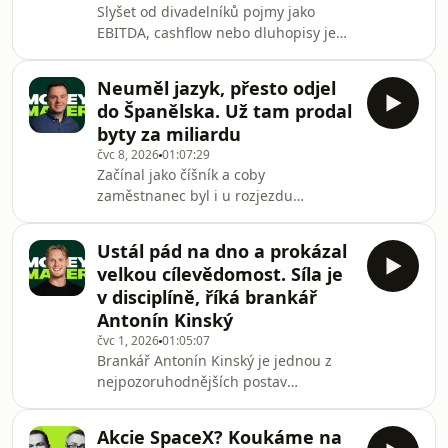
Slyšet od divadelníků pojmy jako
jsem fungoval před rokem, a dnes,
EBITDA, cashflow nebo dluhopisy je
jsou dvě úplně odlišné věci,” říká v
sice neobvyklé, ale pro zakladatele
podcastu Money Mak
ostravského Divadla Mír Alberta Čubu
Neuměl jazyk, přesto odjel
a výkonnou ředitelku Veroniku Kusou
do Španělska. Už tam prodal
je to denní chleba. Jejich unikátní
byty za miliardu
divadelní projekt, který proslavily i
čvc 8, 2026
01:07:29
populární skeče Štěpána Kozuba, má
Začínal jako číšník a coby
totiž obří byznysové plány – stavbu
zaměstnanec byl i u rozjezdu
nové multifunkční arény za stovky
Seznamu. Pak se ale rozhodl odjet do
milionů korun. V nové epizodě
Španělska, kde už žije a podniká 14
podcastu Money
Ustál pád na dno a prokázal
let. Radek Řezáč ročně prodá
velkou cílevědomost. Síla je
investorům hlavně z Česka desítky
v disciplíně, říká brankář
apartmánů v okolí Malagy, zároveň se
Antonín Kinský
tam o řadu nemovitostí stará. Na
čvc 1, 2026
01:05:07
sociálních sítích ho ke všemu sledují
Brankář Antonín Kinský je jednou z
desítky tisíc lidí.V rozhovoru se dále
nejpozoruhodnějších postav
dozvíte:🟢 Jak výnosné investice do
tuzemského profesionálního sportu,
rekreačních nemovitostí mo
která v době reprezentačního zmaru
Akcie SpaceX? Koukáme na
ukazuje úspěšnou tvář českého