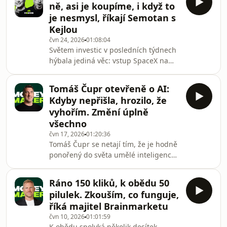
ně, asi je koupíme, i když to
fotbalu. Vždyť tři roky nazpět
je nesmysl, říkají Semotan s
nastupoval za druholigový Vyškov a
Kejlou
teď podepsal nový kontrakt s
čvn 24, 2026
01:08:04
londýnským Tottenhamem za desítky
Světem investic v posledních týdnech
milionů korun. Ovšem ještě na
hýbala jediná věc: vstup SpaceX na
přelomu jara a zimy byl tamtéž na
burzu. V podstatě se tomu nedalo
odpis a pomýšlel na odchod. Jeho
vyhnout. Nebo snad ano? „O tom IPO
příběh je zk
Tomáš Čupr otevřeně o AI:
jsme vůbec neuvažovali. Když se na to
Kdyby nepřišla, hrozilo, že
podíváte čistě analytickým mozkem, je
vyhořím. Změní úplně
to prostě nesmysl. Teď se ale bude
všechno
cena korigovat,“ prohlásil v nové
čvn 17, 2026
01:20:36
epizodě podcastu Money Maker
Tomáš Čupr se netají tím, že je hodně
Hedge jeho pravidelný host Filip Kejla
ponořený do světa umělé inteligence.
ze společnosti Next Wealth. A Michal
Ostatně vedle Rohlíku začal budovat
Semotan ze
také nový startup Duvo, který právě s
Ráno 150 kliků, k obědu 50
AI transformací jiným podnikům
pilulek. Zkouším, co funguje,
pomáhá. V novém díle podcastu
říká majitel Brainmarketu
Money Maker nyní detailně popsal,
čvn 10, 2026
01:01:59
jak o AI přemýšlí, jak ji používá, jak ji
K obědu spolyká několik desítek