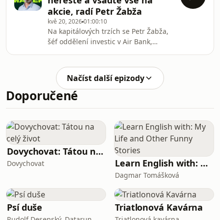
neřešte a vsaďte vše na
skupiny Aures, do níž patří síť
akcie, radí Petr Žabža
autobazarů AAA Auto. Ve firmě navíc
kvě 20, 2026
01:00:10
pracuje tři dekády a zažila toho
Na kapitálových trzích se Petr Žabža,
opravdu hodně – úzce spolupracovala
šéf oddělení investic v Air Bank,
s jejím zakladatelem Anthony
pohybuje od 90. let minulého století.
Dennym, byla u toho, když společnost
Takže na vlastní kůži zažil krach
vstoupila na burzu i z
dot.com bubliny z přelomu milénia,
Načíst další epizody
velkou finanční krizi let 2008 až 2009 a
Doporučené
samozřejmě i covidový šok. A to, co
zažíváme dnes v souvislosti s AI
mánií, ho nijak nepřekvapuje. „Není to
nic výjimečného,“ říká zkušený
investor v novém dílu podcastu
Money Make
Dovychovat: Tátou na celý život
Learn English with: My Life and Other Funny Stories
Dovychovat
Dagmar Tomášková
Psí duše
Triatlonová Kavárna
Rudolf Desenský, Datarun
Triatlonová kavárna