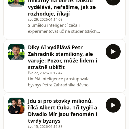
miliardy na burze. Dokud
sháněním peněz a na trhu je patrné,
vydělává, neřešíme, jak se
že prodávající musí být ochotni jít s
rozhoduje, říkají
inzerovanou cenou dolů, klidně o 15
čvc 29, 2026
01:14:08
procent. Shodli se na tom pravidelní
S umělou inteligencí začali
hosté nemovitostní edice podcastu
experimentovat už na studentských
Money Maker Hedge Marek Cifr a
kolejích, když si chtěli přivydělat a
Kirill Jura
vymýšleli algoritmus, který by porážel
Díky AI vydělává Petr
profesionální hráče pokeru. Nakonec
Zahradník stamiliony, ale
s ním vyrazili do Kanady, kde svůj
varuje: Pozor, může lidem i
nápad pilovali na tamní univerzitě, až
strašně ublížit
ho koupila přední výzkumná laboratoř
čvc 22, 2026
01:17:47
DeepMind patřící Googlu. Tehdy
Umělá inteligence prostupovala
Martin Schmid a spol. naplno pronikli
byznys Petra Zahradníka dávno
do velkého světa AI a nakonec se
předtím, než ji skrze velké jazykové
pustili i do
modely objevila i širší veřejnost.
Jdu si pro stovky milionů,
Přesto si majitel společnosti Qminers,
říká Albert Čuba. Tři tygři a
která se věnuje algoritmickému
Divadlo Mír jsou fenomén i
obchodování, ještě celkem nedávno
tvrdý byznys
neuměl představit, jak rychle se celý
čvc 15, 2026
01:16:38
AI ekosystém bude vyvíjet. „To, jak