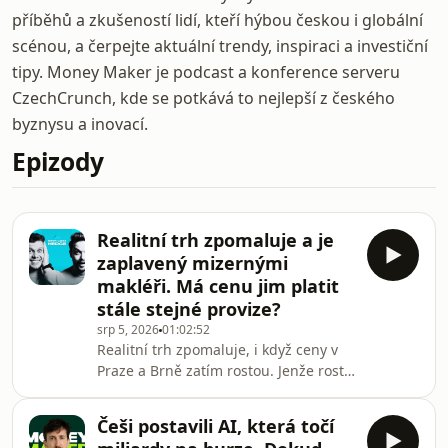
příběhů a zkušeností lidí, kteří hýbou českou i globální
scénou, a čerpejte aktuální trendy, inspiraci a investiční
tipy. Money Maker je podcast a konference serveru
CzechCrunch, kde se potkává to nejlepší z českého
byznysu a inovací.
Epizody
Realitní trh zpomaluje a je
zaplavený mizernými
makléři. Má cenu jim platit
stále stejné provize?
srp 5, 2026
01:02:52
Realitní trh zpomaluje, i když ceny v
Praze a Brně zatím rostou. Jenže roste
i nabídka volných bytů a nájemné
naráží na svůj strop. Navíc řada
Češi postavili AI, která točí
developerů začíná mít problémy se