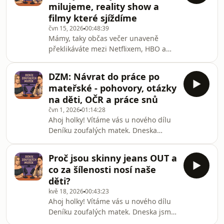
milujeme, reality show a
mozkovém kmeni u dětí) a podat
filmy které sjíždíme
pomocnou ruku rodinám, které by se
čvn 15, 2026
00:48:39
v budoucnu mohly ocitnout v
Mámy, taky občas večer unaveně
podobně nelehké situaci.Našimi hosty
překlikáváte mezi Netflixem, HBO a
byly dvě statečné maminky – Denisa,
bůhvíčím dalším a půl hodiny marně
maminka malé víly Johanky, a
hledáte, na co vlastně koukat? Dnešní
DZM: Návrat do práce po
díl je čistá oddechovka, ve které jsme
mateřské - pohovory, otázky
pro vás posbíraly ty nejlepší filmové a
na děti, OČR a práce snů
seriálové tipy! 🍿✨Bavíme se o tom, co
čvn 1, 2026
01:14:28
je pro nás naprosté ”must-see“, u
Ahoj holky! Vítáme vás u nového dílu
čeho dokážeme totálně vypnout hlavu
Deníku zoufalých matek. Dneska
a na jakých bizarních reality show
otevíráme téma, ze kterého má
aktuálně ulítáváme. Od srdcovek,
většina z nás žaludeční neurózu
které
Proč jsou skinny jeans OUT a
dlouho dopředu – NÁVRAT DO PRÁCE
co za šílenosti nosí naše
PO MATEŘSKÉ DOVOLENÉ! 💼
děti?
Pamatujete si na ten pocit, když jste
kvě 18, 2026
00:43:23
po letech izolace mezi říkankami a
Ahoj holky! Vítáme vás u nového dílu
pískovištěm poprvé vkročily do
Deníku zoufalých matek. Dneska jsme
korporátu nebo na pohovor? Byl to pro
si posvítily na téma, ze kterého nám