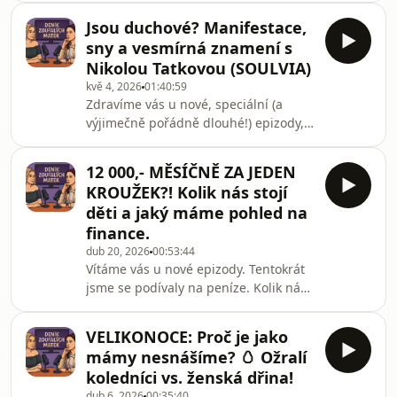
vás taky úplně jiný vesmír? V tomhle
všem doma občas tečou nervy –
díle sdílíme naše vlastní (občas do
Jsou duchové? Manifestace,
MÓDA NAŠICH DĚTÍ! 🤯👗Taky máte
sny a vesmírná znamení s
doma modelky a modely, co se
Nikolou Tatkovou (SOULVIA)
převlékají pětkrát za den? Nebo
kvě 4, 2026
01:40:59
puberťáky, co momentálně nosí věci,
Zdravíme vás u nové, speciální (a
které vypadají jako pytle od brambor?
výjimečně pořádně dlouhé!) epizody,
V tomhle díle probereme všechno od
ve které jsme přivítaly úžasného hosta
totálních dětských kýčů až po finanční
– Nikolu Tatkovou.Nikča se na svém
infarkty v obchodech.
12 000,- MĚSÍČNĚ ZA JEDEN
webu Soulvia.cz věnuje kolektivním
KROUŽEK?! Kolik nás stojí
výkladům karet, afirmacím a
děti a jaký máme pohled na
seberozvoji. V dnešním díle se
finance.
společně ponoříme hluboko do témat
dub 20, 2026
00:53:44
duchovna, sebepoznání a vědomého
Vítáme vás u nové epizody. Tentokrát
rodičovství. Pokud vás zajímá, jak si v
jsme se podívaly na peníze. Kolik nás
každodenním shonu udržet vnitřní
stojí kroužky? Jak vnímáme peníze
klid a najít cestu k
okolo dětí? A jak se tváříme na dnešní
VELIKONOCE: Proč je jako
ceny benzínu a nafty?Už tradičně
mámy nesnášíme? 🥚 Ožralí
jsme zabrousily okrajově do všech
koledníci vs. ženská dřina!
směrů.Co tě dnes čeká:Kolik stojí děti?
dub 6, 2026
00:35:40