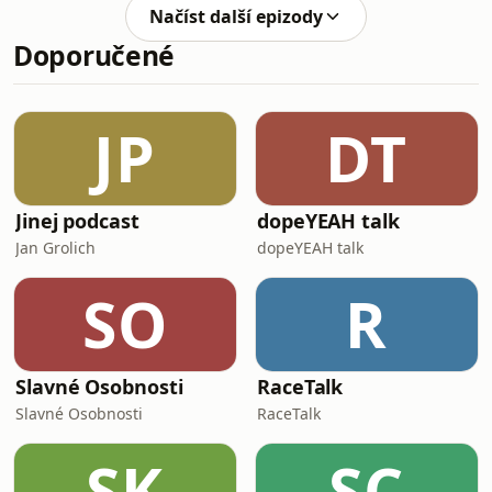
nejtěžší kapitolu – moment, kdy končí
Načíst další epizody
naděje na přirozené početí a začíná
Doporučené
kolotoč testů, diagnóz a neúspěšných
pokusů.Diana s Turnerovým
syndromem otevřeně popisuje selhání
prvního IVF cyklu. Kromě psychické
JP
DT
bolesti ale otevíráme i téma, o kterém
se ča
Jinej podcast
dopeYEAH talk
Jan Grolich
dopeYEAH talk
SO
R
Slavné Osobnosti
RaceTalk
Slavné Osobnosti
RaceTalk
SK
SC