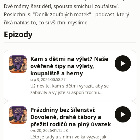
Dvě mámy, šest dětí, spousta smíchu i zoufalství.
Poslechni si "Deník zoufalých matek" - podcast, který
říká nahlas to, co si všichni myslíme.
Epizody
Kam s dětmi na výlet? Naše
ověřené tipy na výlety,
koupaliště a herny
srp 3, 2026
00:58:27
Už nevíte, kam s dětmi vyrazit, aby se
zabavily a vy jste si aspoň trochu
oddechly? V dnešním díle Deníku
zoufalých matek sdílíme naše osobní
Prázdniny bez šílenství:
tipy na výlety, které jsme prověřily na
Dovolené, drahé tábory a
vlastní kůži.Od osvěžujících koupališť
přežití rodičů na plný úvazek
a dětských koutků, kde si v klidu
čvc 20, 2026
01:15:58
vypijete kávu, až po túry, které
Léto je tady a s ním i velká výzva: jak
zvládnou i menší nožičky. Žádné