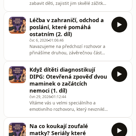
zabavit děti, zajistit jim skvělé zážitky
teoretizování, jen naše upřímné
a přitom se nezbláznit? V nové
zkušenosti – co stojí za to, čemu se
epizodě Deníku zoufalých matek
vyhnout a n
Léčba v zahraničí, odchod a
otevíráme téma, které řeší snad každá
poslání, které pomáhá
rodina.Co v dnešním díle uslyšíte?
ostatním (2. díl)
Dovolená s dětmi – realita vs.
čvc 6, 2026
01:06:46
očekávání: Podělíme se o naše čerstvé
Navazujeme na předchozí rozhovor a
zážitky z cest a přiznáme, kdy to bylo
přinášíme druhou, závěrečnou část
“o nervy“. Logistika pro pracující
setkání s Denisou (maminkou Johanky)
rodiče: Jak sladit prázdniny, když oba r
a Kristýnou Chovancovou (maminkou
Když dítěti diagnostikují
Ninušky a zakladatelkou Nadace
DIPG: Otevřená zpověď dvou
Nina).V tomto díle jdeme více do
maminek o začátcích
hloubky a detailněji rozebíráme, jak
nemoci (1. díl)
probíhá léčba v zahraničí – konkrétně
čvn 29, 2026
01:12:44
ve Francii – a jakou roli v celém
Vítáme vás u velmi speciálního a
procesu hraje delegát. Otevíráme také
emotivního rozhovoru, který nevznikl
jedno z nejtěžších témat vůbec: jak
proto, aby kohokoliv zviditelňoval
vnímat smrt j
nebo na něm vydělával. Jeho jediným
Na co koukají zoufalé
cílem je šířit povědomí o zákeřné
matky? Seriály které
nemoci jménem DIPG (nádor na