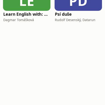
LE
PD
Learn English with: My Life and Other Funny Stories
Psí duše
Dagmar Tomášková
Rudolf Desenský, Datarun