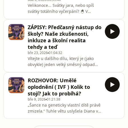
Jaké částky platíme za kroužky a kolik
Velikonoce... Svátky jara, nebo spíš
jich naše děti mají? Jsou právě kroužky
svátky totálního vyčerpání? 🐣 V
na dětech to nejdražší?Historky z
dnešním díle Deníku zoufalých matek
našeho soukromí.Je Áďa doma větší
jdeme s pravdou ven. Proč máme
ZÁPISY: Předčasný nástup do
pocit, že zatímco my se dělíme s
školy? Naše zkušenosti,
vajíčky, pečeme beránky a chystáme
inkluze a školní realita
výzdobu, chlapi mají jedinou starost –
tehdy a teď
pořádně se u té koledy „upravit“? 🍷🥴
bře 23, 2026
01:04:32
Probereme všechno od jarní únavy
Vítejte u dalšího dílu, který je (jako
přes pálení čarodějnic až po stavění
obvykle) jeden velký směsný odpad
májek. Navíc vám naservírujeme
našich mateřských emocí! Tentokrát
čerstvé historky z n
jsme se pustily do tématu, které nás
ROZHOVOR: Umělé
všechny straší v noci – ZÁPISY DO
oplodnění ( IVF ) Kolik to
ŠKOL A ŠKOLEK. 🎒😱Je to boj o místo,
stojí? Jak to probíhá?
nebo o naše poslední zbytky nervů?
bře 9, 2026
01:21:38
Probraly jsme všechno od toho, jak
„Šance na geneticky vlastní dítě právě
vypadáme u ředitelny, až po naše
zmizela.“ Tuhle větu uslyšela Diana v
vlastní bizarní historky ze školních let.
centru asistované reprodukce (CAR).
A ano, došlo i na legendárního učitele
Druhý díl našeho rozhovoru otevírá
a