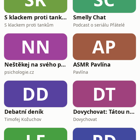
S klackem proti tankům
Smelly Chat
S klackem proti tankům
Podcast o seriálu Přátelé
NN
AP
Neštěkej na svého psa
ASMR Pavlína
psichologie.cz
Pavlína
DD
DT
Debatní deník
Dovychovat: Tátou na celý život
Timofej Kožuchov
Dovychovat