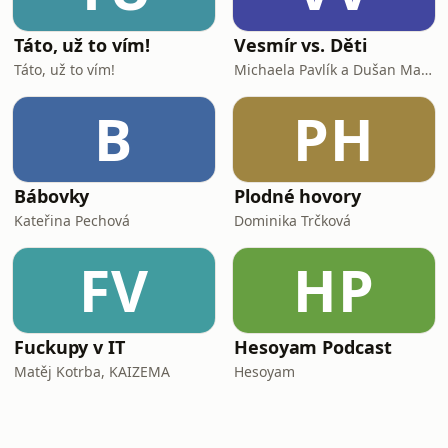
Táto, už to vím!
Vesmír vs. Děti
Táto, už to vím!
Michaela Pavlík a Dušan Majer
B
PH
Bábovky
Plodné hovory
Kateřina Pechová
Dominika Trčková
FV
HP
Fuckupy v IT
Hesoyam Podcast
Matěj Kotrba, KAIZEMA
Hesoyam