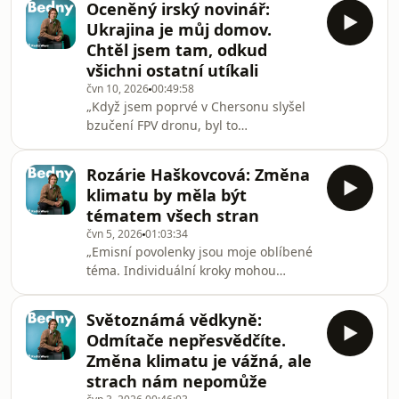
Oceněný irský novinář:
říká Adéla Pafková, koordinátorka
Ukrajina je můj domov.
humanitární organizace Koridor UA.
Chtěl jsem tam, odkud
Od října žije v Mykolajivu, asi hodinu
všichni ostatní utíkali
autem od válečné fronty. Její
čvn 10, 2026
00:49:58
organizace mimo jiné dováží
„Když jsem poprvé v Chersonu slyšel
zemědělské a rybářské sítě, které
bzučení FPV dronu, byl to
pomáhají Ukrajince chránit před
nejnepříjemnější pocit, který jsem kdy
drony. Jaké je žít tak blízko
zažil. Vzduch v Oděse jsem si
Rozárie Haškovcová: Změna
zamiloval a cítil se zde bezpečně.
klimatu by měla být
Později jsem zjistil, že mám v této
tématem všech stran
oblasti pohřbené praprarodiče. “ I to
čvn 5, 2026
01:03:34
říká mladý nezávislý irský novinář
„Emisní povolenky jsou moje oblíbené
Caolan Robertson, jehož reportáže z
téma. Individuální kroky mohou
Ukrajiny viděly miliony lidí po celém
pomoci, ale sami toho tolik
světě.Všechny díly podcastu Bedny
nezmůžeme. Je důležité volit.“ I to říká
můžete pohodlně p
Světoznámá vědkyně:
Rozárie Haškovcová, mladá
Odmítače nepřesvědčíte.
popularizátorka faktů o změně
Změna klimatu je vážná, ale
klimatu a o tom, jak ji řešit.Všechny
strach nám nepomůže
díly podcastu Bedny můžete pohodlně