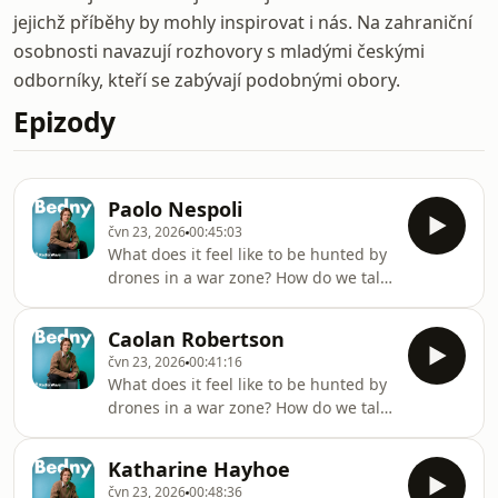
jejichž příběhy by mohly inspirovat i nás. Na zahraniční
osobnosti navazují rozhovory s mladými českými
odborníky, kteří se zabývají podobnými obory.
Epizody
Paolo Nespoli
čvn 23, 2026
00:45:03
What does it feel like to be hunted by
drones in a war zone? How do we talk
to people who deny climate change?
And what changes in a person after
Caolan Robertson
seeing Earth from space? These are
čvn 23, 2026
00:41:16
just some of the questions explored in
What does it feel like to be hunted by
the original English-language
drones in a war zone? How do we talk
interviews from the Bedny series,
to people who deny climate change?
which we are now making available in
And what changes in a person after
their full, unedited form.Všechny díly
Katharine Hayhoe
seeing Earth from space? These are
podcastu Bedny můžete pohodlně
čvn 23, 2026
00:48:36