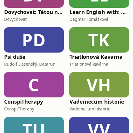
Dovychovat: Tátou na celý život
Learn English with: My Life and Other Funny Stories
Dovychovat
Dagmar Tomášková
PD
TK
Psí duše
Triatlonová Kavárna
Rudolf Desenský, Datarun
Triatlonová kavárna
C
VH
ConspiTherapy
Vademecum historie
ConspiTherapy
Vademecum historie
TU
VV