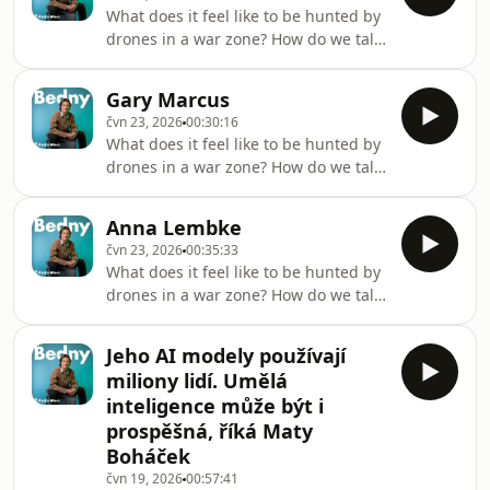
just some of the questions explored in
posloucha
What does it feel like to be hunted by
the original English-language
drones in a war zone? How do we talk
interviews from the Bedny series,
to people who deny climate change?
which we are now making available in
And what changes in a person after
their full, unedited form.Všechny díly
Gary Marcus
seeing Earth from space? These are
podcastu Bedny můžete pohodlně
čvn 23, 2026
00:30:16
just some of the questions explored in
posloucha
What does it feel like to be hunted by
the original English-language
drones in a war zone? How do we talk
interviews from the Bedny series,
to people who deny climate change?
which we are now making available in
And what changes in a person after
their full, unedited form.Všechny díly
Anna Lembke
seeing Earth from space? These are
podcastu Bedny můžete pohodlně
čvn 23, 2026
00:35:33
just some of the questions explored in
posloucha
What does it feel like to be hunted by
the original English-language
drones in a war zone? How do we talk
interviews from the Bedny series,
to people who deny climate change?
which we are now making available in
And what changes in a person after
their full, unedited form.Všechny díly
Jeho AI modely používají
seeing Earth from space? These are
podcastu Bedny můžete pohodlně
miliony lidí. Umělá
just some of the questions explored in
posloucha
inteligence může být i
the original English-language
prospěšná, říká Maty
interviews from the Bedny series,
Boháček
which we are now making available in
their full, unedited form.Všechny díly
čvn 19, 2026
00:57:41