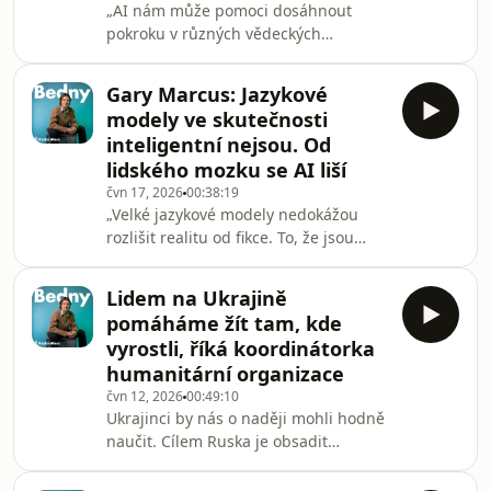
„AI nám může pomoci dosáhnout
podcastu Bedny můžete pohodlně
pokroku v různých vědeckých
posloucha
disciplínách. Má ale i svá rizika: dnes
se snažíme zjistit, co je podvrh – v
Gary Marcus: Jazykové
budoucnu se budeme snažit rozlišit
modely ve skutečnosti
realitu. Věda je důkazem, že lidé z
inteligentní nejsou. Od
odlišných kultur i různých politických
lidského mozku se AI liší
přesvědčení dovedou spolupracovat.“
čvn 17, 2026
00:38:19
I to říká mladý český vědec ze
„Velké jazykové modely nedokážou
Stanfordu Maty Boháček, jehož
rozlišit realitu od fikce. To, že jsou
modely dnes používají lidé po celém
založené na takzvaných neuronových
světě, ať už k detekci
sítích, neznamená, že přemýšlí tak
Lidem na Ukrajině
jako lidský mozek. Z ekonomického
pomáháme žít tam, kde
pohledu dost možná představují
vyrostli, říká koordinátorka
bublinu. Mladý člověk, který by
humanitární organizace
dokázal přijít na to, jak vytvořit
čvn 12, 2026
00:49:10
opravdu bezpečnou umělou
Ukrajinci by nás o naději mohli hodně
inteligenci, by světu velmi pomohl.“ I
naučit. Cílem Ruska je obsadit
to tvrdí Gary Marcus, známý
obydlená území. Naším cílem je
komentátor a vědec v oblasti kogni
umožnit lidem být tam, kde žijí. I to