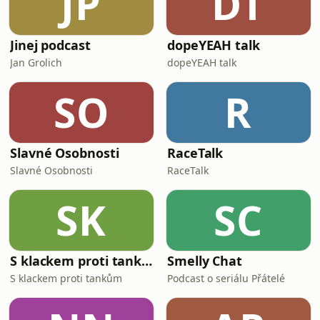
JP
DT
Poslechněte si, jak jednání probíhalo
a jak vládní politici dokázali p
Jinej podcast
dopeYEAH talk
Jan Grolich
dopeYEAH talk
SO
R
Slavné Osobnosti
RaceTalk
Slavné Osobnosti
RaceTalk
SK
SC
S klackem proti tankům
Smelly Chat
S klackem proti tankům
Podcast o seriálu Přátelé