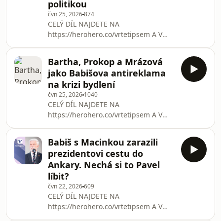
politikou
Některým stranám jde o hodně, pro
čvn 25, 2026
874
hnutí ANO je pak podzimní hlasování
CELÝ DÍL NAJDETE NA
možností ukrojit další kus moci v
https://herohero.co/vrtetipsem A V
Česku. Zálusk má také na Prahu. A
RÁMCI KLUBOVÉHO PŘEDPLATNÉHO
právě tu rozebíráme v novém díle
DENÍKU N
podcastu Vrtěti psem. V souvislosti
Bartha, Prokop a Mrázová
https://denikn.cz/tag/vrtetipsem
jako Babišova antireklama
Babišova vláda tvrdě narazila se svou
na krizi bydlení
snahou vyšachovat prezidenta
čvn 25, 2026
1040
z účasti na summitu NATO v Ankaře.
CELÝ DÍL NAJDETE NA
Petr Pavel se po zásahu Ústavního
https://herohero.co/vrtetipsem A V
soudu stane součástí vládní delegace,
RÁMCI KLUBOVÉHO PŘEDPLATNÉHO
což je ponižující a potupné zejména
DENÍKU N
pro ministra zahraničí Petra Macinku.
Babiš s Macinkou zarazili
https://denikn.cz/tag/vrtetipsem
Právě Macinka, který prot
prezidentovi cestu do
Andreje Babiše v posledních týdnech
Ankary. Nechá si to Pavel
trápí bytové problémy. Ne snad
líbit?
takové, že by premiér a lidé z jeho
čvn 22, 2026
609
okolí neměli kde bydlet, spíš naopak.
CELÝ DÍL NAJDETE NA
Hnutí ANO se totiž potýká s několika
https://herohero.co/vrtetipsem A V
bytovými kauzami, které jsou pro jeho
RÁMCI KLUBOVÉHO PŘEDPLATNÉHO
reputaci velmi nepříjemné. Vše