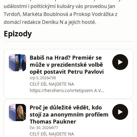
událostmi i politickými kuloáry vás provedou Jan
Tvrdoň, Markéta Boubínová a Prokop Vodrážka z
domácí redakce Deníku N a jejich hosté.
Epizody
Babiš na Hrad? Premiér se
může v prezidentské volbě
opět postavit Petru Pavlovi
srp 5, 2026
798
CELÝ DÍL NAJDETE NA
https://herohero.co/vrtetipsem A V
RÁMCI KLUBOVÉHO PŘEDPLATNÉHO
DENÍKU N
Proč je důležité vědět, kdo
https://denikn.cz/tag/vrtetipsem Jak
stojí za anonymním profilem
dostat z Pražského hradu Petra Pavla?
Thomas Paukner
S touto otázkou se potýkají v
čvc 30, 2026
977
posledních týdnech vládní strany a
CELÝ DÍL NAJDETE NA
napětí mezi nimi a prezidentem ji