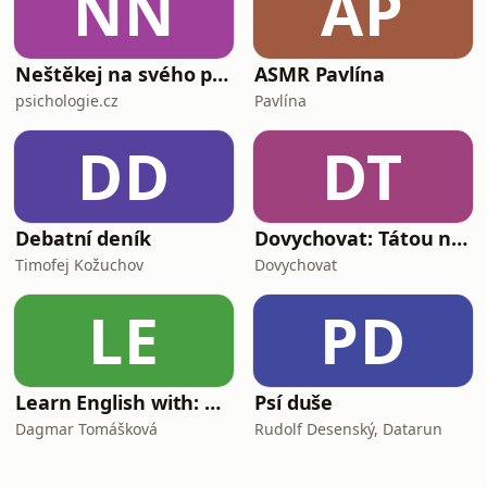
NN
AP
Neštěkej na svého psa
ASMR Pavlína
psichologie.cz
Pavlína
DD
DT
Debatní deník
Dovychovat: Tátou na celý život
Timofej Kožuchov
Dovychovat
LE
PD
Learn English with: My Life and Other Funny Stories
Psí duše
Dagmar Tomášková
Rudolf Desenský, Datarun