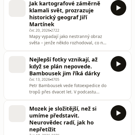
Jak kartografové záměrně
překladatelka ze staroseverštiny a
klamali svět, prozrazuje
norštiny z Fakulty humanitních studií
historický geograf Jiří
Univerzity Karlovy.
Martínek
čvc 20, 2026
2722
Mapy vypadají jako nestranný obraz
světa – jenže někdo rozhodoval, co na
nich bude. Historický geograf Jiří
Martínek v podcastu National
Nejlepší fotky vznikají, až
Geographic o falešných hájovnách,
když se plán nepovede.
hranicích kreslených vojáky a rekordu
Bambousek jim říká dárky
starém 256 let.
čvc 13, 2026
4705
Petr Bambousek vede fotoexpedice do
tropů přes dvacet let. V podcastu
National Geographic došlo na bitvu s
makaky, na čtení hadů i na to, co s
Mozek je složitější, než si
fotografií provede umělá inteligence.
umíme představit.
Neurovědec radí, jak ho
nepřetížit