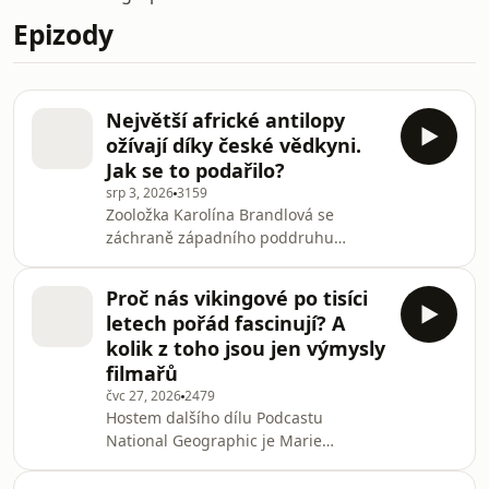
Epizody
Největší africké antilopy
ožívají díky české vědkyni.
Jak se to podařilo?
srp 3, 2026
3159
Zooložka Karolína Brandlová se
záchraně západního poddruhu
antilopy Derbyho věnuje čtvrt století.
V podcastu National Geographic
Proč nás vikingové po tisíci
vysvětluje, proč obraz hladového
letech pořád fascinují? A
pytláka zkresluje realitu.
kolik z toho jsou jen výmysly
filmařů
čvc 27, 2026
2479
Hostem dalšího dílu Podcastu
National Geographic je Marie
Novotná, badatelka v oboru
staroseverské literatury a