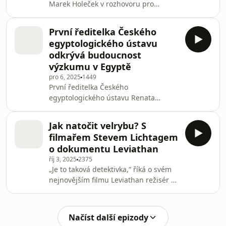
Marek Holeček v rozhovoru pro
National Geographic vysvětluje, proč
jsou pro něj ceny jen „střepy" a co ho
První ředitelka Českého
po desítkách let stále žene do
egyptologického ústavu
nejvyšších hor světa.
odkrývá budoucnost
výzkumu v Egyptě
pro 6, 2025
1449
První ředitelka Českého
egyptologického ústavu Renata
Landgráfová odhaluje, co čeká českou
egyptologii: neprozkoumaná podzemí
Jak natočit velrybu? S
Neferirkareho pyramidy, umělá
filmařem Stevem Lichtagem
inteligence učící se číst hieroglyfy a
o dokumentu Leviathan
tajemství, která by mohla skrývat další
říj 3, 2025
2375
nevykradená hrobka v Abúsíru.
„Je to taková detektivka,“ říká o svém
nejnovějším filmu Leviathan režisér a
producent Steve Lichtag. Aby nedošlo
k mýlce, Steve Lichtag detektivky
běžně netočí – jeho vášní jsou moře a
Načíst další epizody
oceány a zvířecí obyvatelé, kteří v nich