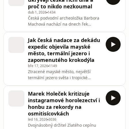
našeho podcastu.
proč to nikdo nezkoumal
dub 1, 2026
1434
Česká podvodní archeoložka Barbora
Machová nachází na dnech řek
předměty, které by na souši dávno
zmizely. Co všechno ukrývají naše toky
Jak česká nadace za dekádu
a proč je voda lepší konzervant než
expedic objevila mayské
půda?
město, termální jezero i
zapomenutého krokodýla
bře 17, 2026
1149
Ztracené mayské město, největší
termální jezero světa i tropické
ledovce v Africe. Česká Nadace
Neuron za dekádu expedic změnila
Marek Holeček kritizuje
vědeckou mapu světa. Co chystá dál?
instagramové horolezectví i
honbu za rekordy na
osmitisícovkách
led 16, 2026
3036
Dvojnásobný držitel Zlatého cepínu