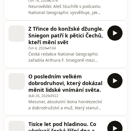
čvn 18, 2026
2376
Neurovědec Aleš Stuchlík v podcastu
National Geographic vysvětluje, jak
vzniká paměť, proč se mozek mění
každou vteřinou a jakých chyb se
Z Třince do konžské džungle.
vyvarovat při učení. Řeč je i o tom,
Sniegon patří k pětici Čechů,
proč nás sociální sítě tak vtahují a jak
kteří mění svět
se jim bránit.
čvn 4, 2026
4104
Česká redakce National Geographic
zařadila Arthura F. Sniegoně mezi
pětici osobností, jejichž úsilí pozitivně
ovlivňuje dění ve světě. V podcastu
O posledním velkém
National Geographic si s ním fotograf
dobrodruhovi, který dokázal
přírody Petr Slavík povídal o střetech
měnit lidské vnímání světa.
při zabavování kontrabandu po boku
dub 26, 2026
3922
sítě EAGLE i o plánech jeho spolku
Messner, absolutní ikona horolezectví
Save-Elephants.
a dobrodružství a muž, který stanul
na všech 14 osmitisícovkách bez
použití kyslíku, byl hlavním – a jen
Tisíce let pod hladinou. Co
těžko vyčerpatelným – tématem
ukrývají česká říční dna a