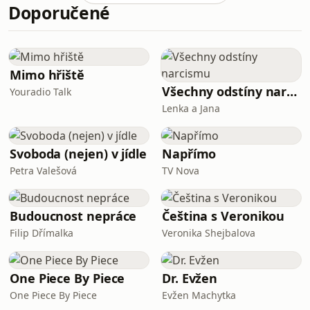
Doporučené
žijí.
Mimo hřiště
Všechny odstíny narcismu
Youradio Talk
Lenka a Jana
Svoboda (nejen) v jídle
Napřímo
Petra Valešová
TV Nova
Budoucnost nepráce
Čeština s Veronikou
Filip Dřímalka
Veronika Shejbalova
One Piece By Piece
Dr. Evžen
One Piece By Piece
Evžen Machytka