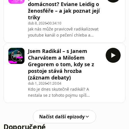
domácnost? Eviane Leidig o
ovlivnit veřejné mínění, oslabit důvěru
ženosféře – a jak poznat její
v instituce a rozdělovat společnost.
triky
Hybridní hrozby se tak dostanou
přímo na displeje našich telefonů a
dub 8, 2026
00:34:10
Jak nás může pravicově radikalizovat
do našich obýváků a je stále složitější
youtube kanál o pečení chleba a
stříhání růží? Americká výzkumnice
Eviane Leidig zkoumá síť influencerek
Jsem Radikál – s Janem
a online komunit, které propojují péči
Charvátem a Milošem
o tělo, mateřství, domácnost, vztahy a
Gregorem o tom, kdy se z
duchovní proměnu s
postoje stává hrozba
ultrakonzervativními a krajně
(záznam debaty)
pravicovými představami o světě. Jde
o zdánlivě nevinný obsah, který
dub 1, 2026
01:20:04
Kdo je dnes skutečně radikál? A
slibuje klid, řád a návrat k
nestala se z tohoto pojmu spíš
přirozenosti. Ve skutečnosti ale
univerzální nálepka, kterou dáme
každému, s kým nesouhlasíme a
nechceme o jejich postojích
Načíst další epizody
debatovat? Radikalizace a prohlubující
Doporučené
se rozdělení společnosti na stále