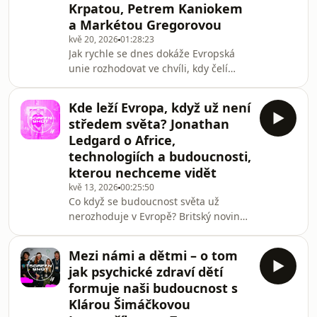
Krpatou, Petrem Kaniokem
institucí ve válečném stavu jako o
a Markétou Gregorovou
krutě zaplacené výhodě. Ukrajina ji
nechtěla získat, ale získala ji ve
kvě 20, 2026
01:28:23
Jak rychle se dnes dokáže Evropská
zničených městech, rozbitých životech
unie rozhodovat ve chvíli, kdy čelí
i v každoden
krizi? Evropská Unievznikla jako
prostor spolupráce, kompromisu a
Kde leží Evropa, když už není
pomalého hledání shody než evropské
středem světa? Jonathan
instituce často dokážou reagovat.
Ledgard o Africe,
Válka, bezpečnostní hrozby,
technologiích a budoucnosti,
ekonomické otřesy, i tlak
kterou nechceme vidět
autoritářských režimů ukazují, že
Evropa už nemůže spoléhat na to, že
kvě 13, 2026
00:25:50
Co když se budoucnost světa už
na zásadní rozhodnutí bude vždy dost
nerozhoduje v Evropě? Britský novinář,
času. Je problémem jen bruselská
esejista a technologický vizionář
Jonathan Ledgard strávil velkou část
Mezi námi a dětmi – o tom
života v Africe, odkud se podle něj
jak psychické zdraví dětí
Evropa jeví jako stárnoucí, znejistělý
formuje naši budoucnost s
kontinent, který se stále příliš často
Klárou Šimáčkovou
chová, jako by byl středem dějin.