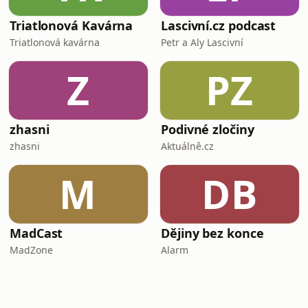
Triatlonová Kavárna
Lascivní.cz podcast
Triatlonová kavárna
Petr a Aly Lascivní
Z
PZ
zhasni
Podivné zločiny
zhasni
Aktuálně.cz
M
DB
MadCast
Dějiny bez konce
MadZone
Alarm