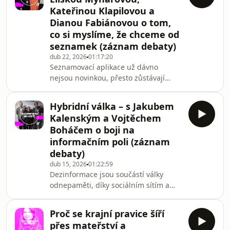
jeden z prvních Palestinců pracoval v
Kateřinou Klapilovou a
izraelském zdravotnictví a přiváděl na
Dianou Fabiánovou o tom,
svět děti. V roce 2009 zasáhl izraelský
co si myslíme, že chceme od
tank jeho dům. Zahynuly jeho tři
dcery Bisan, Mayar a Aya a jeho neteř
seznamek (záznam debaty)
Noor. Ve své knize Nebudu nenávidět
dub 22, 2026
01:17:20
popsa
Seznamovací aplikace už dávno
nejsou novinkou, přesto zůstávají
prostorem, ve kterém mnozí ta mnohé
tápou. Nabízejí nekonečné možnosti i
Hybridní válka – s Jakubem
příslib, že nám pomůžou najít někoho
Kalenským a Vojtěchem
kompatibilního. Co když ale to, co nás
Boháčem o boji na
k druhým lidem opravdu přitahuje,
informačním poli (záznam
žádný algoritmus nedokáže zachytit?
debaty)
Psychoterapeutka a trans aktivistka
Eliška Mynářová, sexuoložka Kateřina
dub 15, 2026
01:22:59
Dezinformace jsou součástí války
Klapilová a matchmakerka Diana
odnepaměti, díky sociálním sítím a
Fabiánová ot
jejich algoritmům je nyní lze šířit
závratnou rychlostí. Nejde přitom jen
Proč se krajní pravice šíří
o jednotlivé dezinformace, ale o
přes mateřství a
promyšlené strategie, které mají za cíl