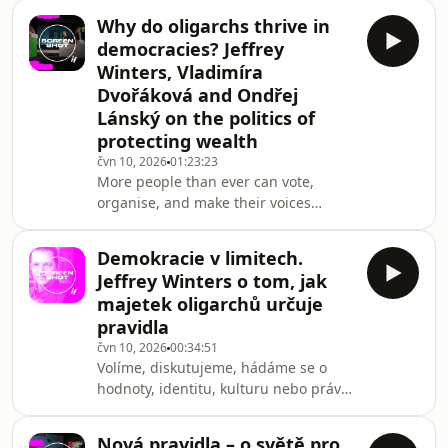
Why do oligarchs thrive in
democracies? Jeffrey
Winters, Vladimíra
Dvořáková and Ondřej
Lánský on the politics of
protecting wealth
čvn 10, 2026
01:23:23
More people than ever can vote,
organise, and make their voices
heard. Yet wealth is becoming
increasingly concentrated in the
Demokracie v limitech.
hands of a tiny minority. How can
Jeffrey Winters o tom, jak
democracy and extreme inequality
majetek oligarchů určuje
coexist? American political scientist
pravidla
Jeffrey A. Winters argues that
čvn 10, 2026
00:34:51
oligarchs are not primarily interested
Volíme, diskutujeme, hádáme se o
in governing. Their main objective is
hodnoty, identitu, kulturu nebo práva.
to protect and preserve their wealth
Ale ve chvíli, kdy jde o samotné
— and this defence of w
rozdělení bohatství, zůstává vliv
Nová pravidla – o světě pro