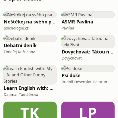
vyhraněnější názorové skupiny přitom
představují problém, který by nás měl
naopak spojovat a vést k větší ochotě
si naslouchat. Růst extremismu a
Neštěkej na svého psa
ASMR Pavlína
politického násilí pozoruje
psichologie.cz
Pavlína
Debatní deník
Dovychovat: Tátou na celý život
Timofej Kožuchov
Dovychovat
Psí duše
Rudolf Desenský, Datarun
Learn English with: My Life and Other Funny Stories
Dagmar Tomášková
TK
LP