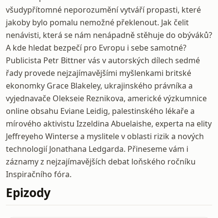
všudypřítomné neporozumění vytváří propasti, které
jakoby bylo pomalu nemožné překlenout. Jak čelit
nenávisti, která se nám nenápadně stěhuje do obýváků?
A kde hledat bezpečí pro Evropu i sebe samotné?
Publicista Petr Bittner vás v autorských dílech sedmé
řady provede nejzajímavějšími myšlenkami britské
ekonomky Grace Blakeley, ukrajinského právníka a
vyjednavače Olekseie Reznikova, americké výzkumnice
online obsahu Eviane Leidig, palestinského lékaře a
mírového aktivistu Izzeldina Abuelaishe, experta na elity
Jeffreyeho Winterse a myslitele v oblasti rizik a nových
technologií Jonathana Ledgarda. Přineseme vám i
záznamy z nejzajímavějších debat loňského ročníku
Inspiračního fóra.
Epizody