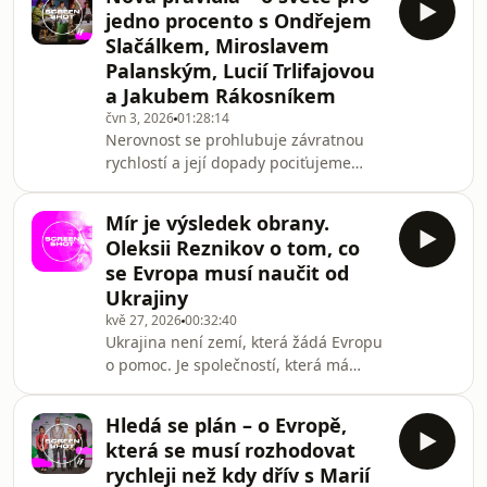
většiny lidí téměř nulový. Americký
jedno procento s Ondřejem
politolog Jeffrey A. Winters tomu říká
Slačálkem, Miroslavem
éra participativní nerovnosti, v níž má
Palanským, Lucií Trlifajovou
hlas skoro každý, ale vliv na nerovnost
a Jakubem Rákosníkem
skoro nikdo. Winters popisuje svět, v
němž vedle sebe dokážou existovat
čvn 3, 2026
01:28:14
Nerovnost se prohlubuje závratnou
otevřená politická soutěž, svobod
rychlostí a její dopady pociťujeme
stále intenzivněji. Neovlivňuje jen
naše osobní životy a podmínky, ve
Mír je výsledek obrany.
kterých žijeme, ale také stav životního
Oleksii Reznikov o tom, co
prostředí. Lze ještě zastavit trend
se Evropa musí naučit od
rozevírání nůžek mezi superbohatými
Ukrajiny
a zbytkem společnosti? Pocit bezmoci
kvě 27, 2026
00:32:40
je pochopitelný, ale existují konkrétní
Ukrajina není zemí, která žádá Evropu
kroky, které mohou tento vývoj zvrátit?
o pomoc. Je společností, která má
Může být součástí řešení reforma
zkušenosti, jež si Evropa zatím neumí
do důsledku představit. Oleksii
Hledá se plán – o Evropě,
Reznikov, bývalý ukrajinský ministr
která se musí rozhodovat
obrany, mluví o této zkušenosti
rychleji než kdy dřív s Marií
každodenního života společnosti a