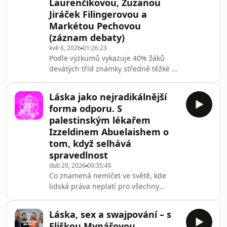
Laurenčíkovou, Zuzanou
Opomíjená Afrika je přitom prostor,
kde se ve zrychlené formě potkávají
Jiráček Filingerovou a
největší otázky současnosti jako
Markétou Pechovou
demogr
(záznam debaty)
kvě 6, 2026
01:26:23
Podle výzkumů vykazuje 40% žáků
devátých tříd známky středně těžké až
těžké deprese, 30% potom známky
úzkosti. Jaký vliv na tato čísla měla
Láska jako nejradikálnější
covidová epidemie a jakou roli hrají
forma odporu. S
sociální sítě nebo nedostatek
palestinským lékařem
komunikace mezi rodiči a dětmi? Co
Izzeldinem Abuelaishem o
se stane, když z dětí vyrostou dospělí,
tom, když selhává
kteří budou mít pocit, že nedostali tu
správnou pomoc a podporu? Děti jsou
spravedlnost
naše budoucnost a jejich psychické
dub 29, 2026
00:35:45
zdraví j
Co znamená nemlčet ve světě, kde
lidská práva neplatí pro všechny
stejně? Palestinský lékař Izzeldin
Abuelaish se narodil v uprchlickém
Láska, sex a swajpování – s
táboře v Pásmu Gazy a později jako
Eliškou Mynářovou,